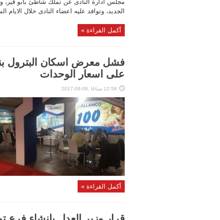
مجلس ادارة النادى عن تملك شاطئ بابو قير، و ا
الجديد، وتوافد عليه اعضاء النادى خلال الايام الس
أكمل القراءة »
فشل معرض اسكان البترول بنا
على اسعار الوحدات
12:58 صباحًا ,09-09-2017
أكمل القراءة »
قرار وزير العدل بإنشاء فرع ت