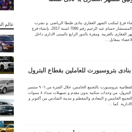
إنشاء فرع لمكتب الشهر العقارى بنادى طنطا الرياضى. و نشرت
عالم ال
الجريدة الرسمية، يوم الأربعاء، قرار وزير العدل المستشار حسام عبد الرحيم رقم 7086 لسنة 2017، بإنشاء فرع
 العقارى بالغربية. ومقرة بالدور الرابع بالمبنى الادارى داخل
اعضاء بمقابل ...
نادى بتروسبورت للعاملين بقطاع البترول
بدأ اليوم الأربعاء، معرض اسكان البترول بنادى القطامية بتروسبورت بالتجمع الخامس، خلال الفترة من ٦- ٩ ستمبر
المقبل، و تقديم عروض حصرية للعاملين بقطاع البترول، من وحدات سكنية بدون مقدم و تسهيلات سداد ٨ سنوات
ت السكنية فى التجمع الخامس و المعادى والمقطم و مدينة الشادس من أكتوبر و
دارية. كما ...