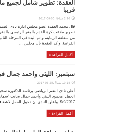
العقدة: تطوير شامل لجميع مل
قريبا
2:36 صباحًا ,06-09-2017
قال محمد العقدة عضو مجلس ادارة نادى الصيد ا
تطوير ملاعب كرة القدم بالمقر الرئيسى بالدقى، 
من منطقة الرمايه، و تم البدء فى المرحلة الثان
الفرعية. وأكد العقدة بأن مجلس ...
أكمل القراءة »
سبتمبر: الليثى واحمد جمال ف
10:18 مساءً ,25-08-2017
أعلن نادى النصر الرياضى برئاسة الدكتورة سحر 
الحفل محمود الليثي وأحمد جمال بجانب “سما
9/9/2017. واعلن النادى ان دخول الحفل لاعضاء النادى ومرافقيهم.
أكمل القراءة »