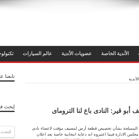
الأندية الخاصة
عضويات الأندية
عالم السيارات
تكنولوج
تابعنا ع
أندية
إبحث في
أبو قير: النادى باع لنا التروماى
ات المسلحة بشأن تخصيص قطعة أرض لمصيف مؤقت لاعضاء نادى
مجلس الادارة فيما اعتبروه انه دعاية انتخابية خاصة بعد اعلان