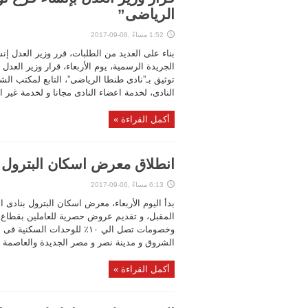
الرياضى”
1:52 مساءً ,08-09-2017
بناء على العديد من الطلبات، قرر وزير العدل 
توثيق بـ”نادى طنطا الرياضى”، التابع لمكتب الشهر
النادى، لخدمة اعضاء النادى مجانا و لخدمة غير ال
أكمل القراءة »
انطلاق معرض اسكان البترول ب
6:13 مساءً ,06-09-2017
وخصومات تصل الي ١٠٪‏ للوحدا
الشروق و مدينة نصر و مصر الجديدة والعاصمة الا
أكمل القراءة »