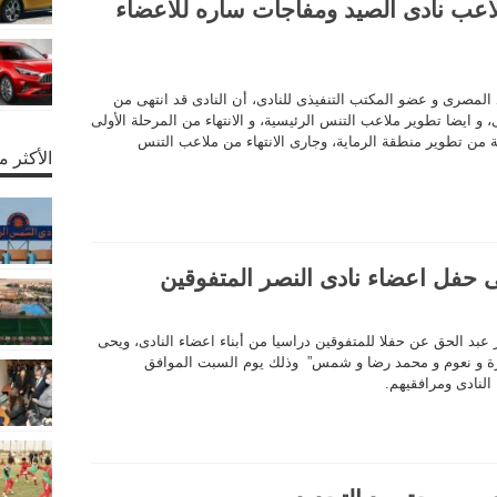
اعب نادى الصيد ومفاجأت ساره للاعضاء
لمصرى و عضو المكتب التنفيذى للنادى، أن النادى قد انتهى من
و ايضا تطوير ملاعب التنس الرئيسية، و الانتهاء من المرحلة الأولى
ية من تطوير منطقة الرماية، وجارى الانتهاء من ملاعب التنس
الأكثر 
ى حفل اعضاء نادى النصر المتفوقين
عبد الحق عن حفلا للمتفوقين دراسيا من أبناء اعضاء النادى، ويحى
رة و نعوم و محمد رضا و شمس” وذلك يوم السبت الموافق