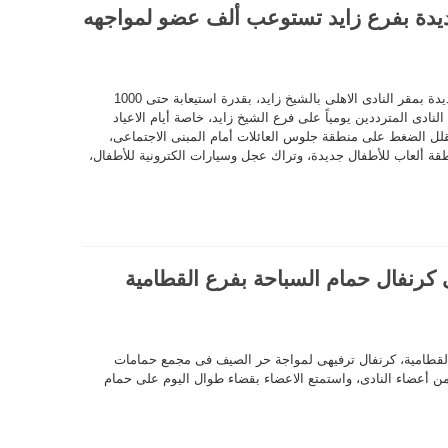
ديدة بفرع زايد تستوعب ألف عضو لمواجهه
يستعد النادى الاهلى لافتتاح منطقة العائلات الجديدة بمقر النادى الاهلى بالشيخ زايد، بقدرة استيعابة حتى 1000
لنادى المترددين يومياً على فرع الشيخ زايد، خاصة أيام الاعياد
يقلل الضغط على منطقة جلوس العائلات أمام المبنى الاجتماعى،
ة ألعاب للأطفال جديدة، وتراك عجل وسيارات الكترونية للأطفال،
 كرنفال حمام السباحة بفرع القطامية
القطامية، كرنفال ترفيهى لمواجة حر الصيف فى مجمع حمامات
 من أعضاء النادى، واستمتع الاعضاء بقضاء طوال اليوم على حمام