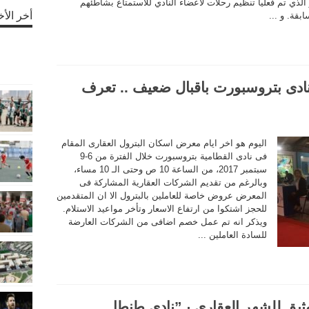
لذي تم فعليا تنظيم رحلات لاعضاء النادي للاستمتاع بشاطئهم
أخر الأخ
ابقة. و ...
دى بتروسبورت باقبال ضعيف .. تعرف
اليوم هو اخر ايام معرض اسكان البترول العقارى المقام
فى نادى القطامية بتروسبورت خلال الفترة من 6-9
سبتمبر 2017، من الساعة 10 ص وحتى الـ 10 مساء،
وبالرغم من تقديم الشركات العقارية المشاركة فى
المعرض عروض خاصة للعاملين بالبترول الا ان المتقدمين
للحجز اشتكوا من ارتفاع الاسعار وتأخر مواعيد الاستلام.
ويذكر انه تم عمل خصم اضافى من الشركات العارضة
للسادة العاملين ...
وثيق للشهر العقارى بـ”نادى طنطا