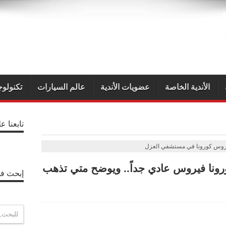
الأندية الخاصة
عضويات الأندية
عالم السيارات
تكنولوج
تابعنا ع
روس كورونا في مستشفي العزل
ورونا فيروس عادي جداً.. ويوضح متي تذهب
إبحث في
P