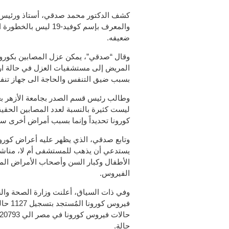
كشف الدكتور محمد صدقي، أستاذ ورئيس قس
والمعرف بإسم كوفيد-9
ضعيفه.
وقال “صدقي”، يمكن عزل المصابين بكورون
بسبب ضيق التنفس والحاجة الى جهاز تن
وطالب رئيس قسم الصدر بجامعة الأزهر بعد
ليست كثيرة بالنسبة لعدد المصابين الحقيق
كورونا تحديداً وإنما بسبب أمراض أخرى س
وتابع صدقي، الذي يظهر عليه أعراض كورو
يستدعي أن يذهب للمستشفى أم لا، مناشداً ا
الأطفال وكبار السن وأصحاب الأمراض الم
الفيروس.
وفي ذات السياق، أعلنت وزارة الصحة وا
فيروس كورونا المُستجد بتسجيل 1127 حالة إصابة جديدة من
حالة.