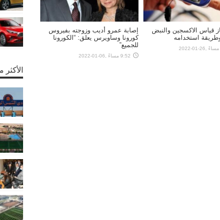
ز قياس الاكسجين والنبض
إصابة عمرو أديب وزوجته بفيروس
وطريقة استخدامه
كورونا وساويرس يعلق: “الكورونا
للجميع”
9:52 مساءً ,06-01-2022
الأكثر 