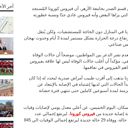
أخر الأخ
م الصدر بجامعة الأزهر، أن فيروس كورونا المُستجد
1 ليس بالخطورة التي يراها البعض وأنه فيروس عادي جدًا ونسبة خطورته
ا في المنازل دون الحاجة للمستشفيات، ولكن يُنقل
المريض إلى مستشفيات العزل في حالة ارتفاع درجة الحرارة بشكل مستمر لمدة 3 أيام وحدوث نهجان
فس صناعي.
م نشر الذعر بين المواطنين، موضحاً أن حالات الوفاة
ي، مؤكداً أن أغلب حالات الوفاة ليس لها علاقة بفيروس
اهم الفيروس في تفاقمها.
نا يذهب إلى أقرب طبيب أمراض صدرية ليحدد له إذا كان
لحالات التي لديها إشتباه في الإصابه بالإبتعاد عن
زمنة لمدة أسبوعين كاملين حتى تنتهي فترة حضانة
لسكان، اليوم الخميس، عن أعلي معدل يومي لإصابات وفيات
فيروس كورونا
، ليرتفع إجمالي عدد
حالات فيروس كورونا في مصر الي 20793 حالة، ووفاة 29 حالة جديدة ليرتفع إجمالي الوفيات الي 845