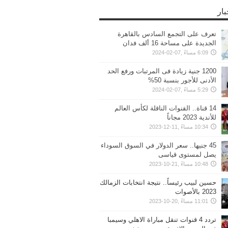
بار
تعرف على التجمع السادس بالقاهرة
الجديدة على مساحة 16 ألف فدان
6:09 مساءً ,07-02-2024
1200 جنية زيادة فى المرتبات ورفع الحد
الأدنى للأجور بنسبة 50%
5:29 مساءً ,07-02-2024
14 قناة.. القنوات الناقلة لكأس العالم
للأندية 2023 مجاناً
10:34 مساءً ,11-12-2023
45 جنيها.. سعر الدولار في السوق السوداء
يصل لمستوى قياسى
10:48 مساءً ,21-10-2023
حسين لبيب رئيساً.. نتيجة انتخابات الزمالك
2023 بالأصوات
11:01 مساءً ,20-10-2023
تردد 4 قنوات تنقل مباراة الاهلي وسيمبا