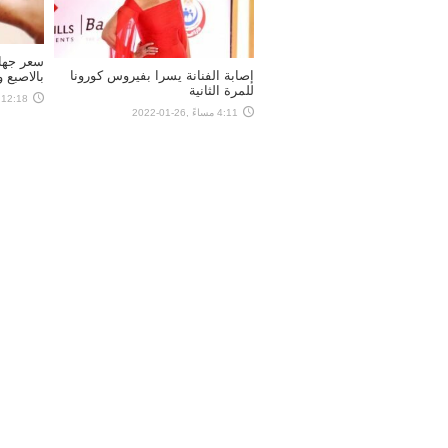
سعر جها
إصابة الفنانة يسرا بفيروس كورونا
بالاصبع 
للمرة الثانية
12:18 مساءً ,26-01-2022
4:11 مساءً ,26-01-2022