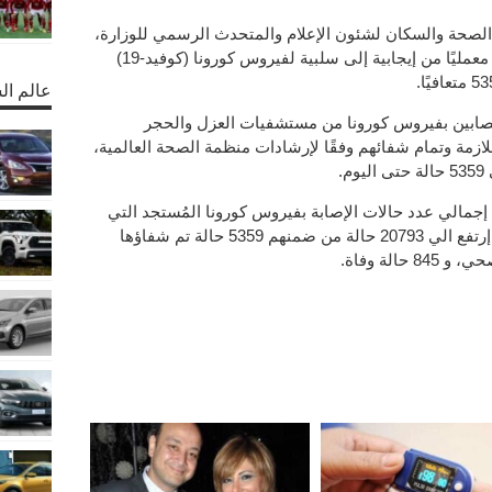
الصحة والسكان لشئون الإعلام والمتحدث الرسمي للوزارة،
أن عدد الحالات التي تحولت نتائج تحاليلها معمليًا من إيجابية إلى سلبية لفيروس كورونا (كوفيد-19)
عالم ال
د”، أنه تم خروج 154 من المصابين بفيروس كورونا من مستشفيات العزل والحجر
لازمة وتمام شفائهم وفقًا لإرشادات منظمة الصحة العالمية،
.
إجمالي عدد حالات الإصابة بفيروس كورونا المُستجد التي
تم تسجيلها في مصر حتى اليوم الخميس، إرتفع الي 20793 حالة من ضمنهم 5359 حالة تم شفاؤها
لة وفاة.