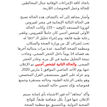
باتخاذ كافة الإجراءات الوقائية حيال المخالطين
للحالة وعمل الفحوصات اللازمة.
وأشار مجاهد إلى أنه باكتشاف هذه الحالة تصبح
هي الحالة الثالثة الإيجابية في مصر لفيروس
كورونا المستجد (كوفيد – 19)، وكانت الحالة
الأولى لشخص أجنبي كان حاملاً للفيروس، وتلقى
رعاية طبية فائقة، وتم إجراء تحليل الـ “pcr” له
تحت إشراف كل من وزارة الصحة والسكان،
ومنظمة الصحة العالمية، عدة مرات متتالية أخرها
بعد قضائه 14 يوماً داخل الحجر الصحي، وجاءت
نتيجة التحليل سلبية في كل مرة، وغادر الحجر
الصحي،
والحالة الثانية لشخص أجنبي
تم الإعلان
عنها يوم الأحد الماضي الموافق 1 مارس 2020،
وتم عزله على الفور بمستشفى العزل المخصص،
وهو يتلقى الرعاية الطبية، وحالته مستقرة وجميع
فحوصاته تؤكد تحسن حالته الصحية.
وأكد “مجاهد” أنه فور الاشتباه بأي إصابة سيتم
الإعلان عنها فوراً، بكل شفافية طبقاً، للوائح
الصحية الدولية، وبالتنسيق مع منظمة الصحة