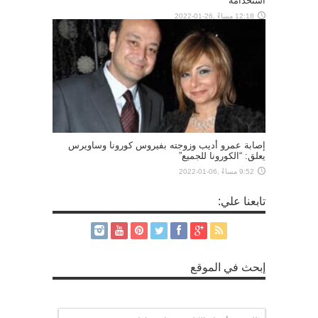
استخدامه
12:18 مساءً ,26-01-2022
إصابة عمرو أديب وزوجته بفيروس كورونا وساويرس
يعلق: “الكورونا للجميع”
9:52 مساءً ,06-01-2022
تابعنا علي:
إبحث في الموقع