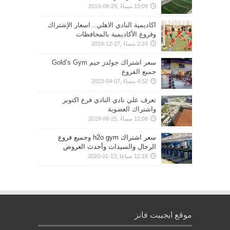
10:09 مساءً ,29-08-2019
اكاديمية النادي الاهلي.. اسعار الإشتراك
وفروع الأكاديمية بالمحافظات
2:24 مساءً ,27-12-2019
سعر اشتراك جولدز جيم Gold’s Gym
جميع الفروع
4:52 مساءً ,07-04-2023
تعرف علي نادي النادي فرع اكتوبر
واشتراك العضوية
12:08 مساءً ,25-08-2019
سعر اشتراك h2o gym وجميع فروع
الرجال والسيدات وأحدث العروض
12:18 صباحًا ,13-01-2020
موقع ايجيبت فانز