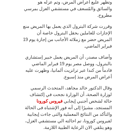
وتظهر عليع أعراض المرض، وتم عزله هو
والسائق والمُسعف في مستشفي العزل بمرسي
مطروح.
وقررت شركة البترول الذي يعمل بها المريض منع
الإجازات للعاملين بحقل البترول خاصة أن
المريض حضر مع زملائه الأجانب من إجازة يوم 19
فبراير الماضي.
وأضاف مصدر، أن المريض يعمل خبير إستشاري
بالبترول، ووصل مصر يوم 19 فبراير الماضي
قادماً من كندا عبر ترانزيت ألمانيا، وظهرت عليه
أعراض المرض منذ إسبوع.
وقال الدكتور خالد مجاهد، المتحدث الرسمي
لوزارة الصحة، أن الوزارة نجحت في إكتشاف
حالة لشخص أجنبي إيجابي
فيروس كورونا
المستجد، مشيرًا إلى أنه فور الإشتباه فى الحالة
والتأكد من النتائج المعملية والتى جاءت إيجابية
لفيروس كورونا، تم احالته الي مستشفي العزل،
وهو يتلقي الان الرعاية الطبية اللازمة.