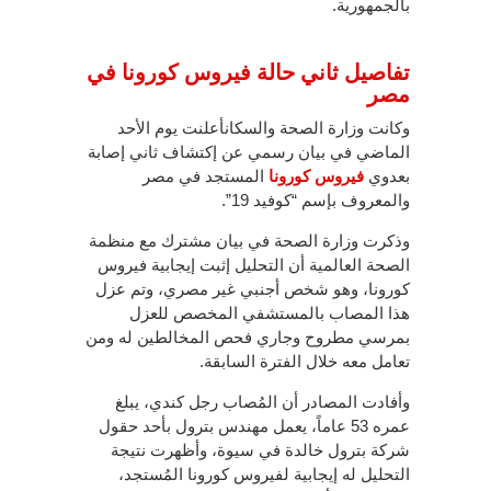
بالجمهورية.
تفاصيل ثاني حالة فيروس كورونا في
مصر
وكانت وزارة الصحة والسكانأعلنت يوم الأحد
الماضي في بيان رسمي عن إكتشاف ثاني إصابة
بعدوي
فيروس كورونا
المستجد في مصر
والمعروف بإسم “كوفيد 19”.
وذكرت وزارة الصحة في بيان مشترك مع منظمة
الصحة العالمية أن التحليل إثبت إيجابية فيروس
كورونا، وهو شخص أجنبي غير مصري، وتم عزل
هذا المصاب بالمستشفي المخصص للعزل
بمرسي مطروح وجاري فحص المخالطين له ومن
تعامل معه خلال الفترة السابقة.
وأفادت المصادر أن المُصاب رجل كندي، يبلغ
عمره 53 عاماً، يعمل مهندس بترول بأحد حقول
شركة بترول خالدة في سيوة، وأظهرت نتيجة
التحليل له إيجابية لفيروس كورونا المُستجد،