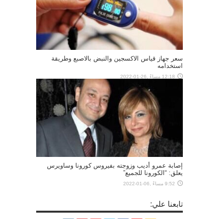
سعر جهاز قياس الاكسجين والنبض بالاصبع وطريقة
استخدامه
12:18 مساءً ,26-01-2022
إصابة عمرو أديب وزوجته بفيروس كورونا وساويرس
يعلق: “الكورونا للجميع”
9:52 مساءً ,06-01-2022
تابعنا علي: