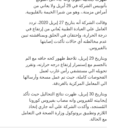
بأتوبيس الشركة في 26 أبريل ولا يعاني من
أمراض مزمنة.، وهو من شبرا الخيمة بالقليوبية.
وقالت الشركة أنه بتاريخ 27 إبريل 2020، تردد
العامل علي العيادة الطبية يُعاني من إرتفاع في
درجة الحرارة، وإحتقان في الحلق وبمناقشته تبين
عدم مخالطته أي حالات تأكدت إصابتها
بالفيروس.
وبتاريخ 29 إبريل، تلاحظ ظهور كحه حافه مع الم
بالجسم مع إستمرار إرتفاع درجه حرارته، وتقرر
تحويله الي مستشفي رأس غارب لعمل
الفحوصات كاملة، حيث تم عمل مسحة وأرسالها
الي المعامل المركزية بالغردقة.
وبتاريخ 30 إبريل، ظهرت نتائج التحاليل حيث تأكد
إيجابيته للفيروس وانه مصاب بفيروس كورونا
المُستجد، وأكدت الشركة علي أنه جاري إتخاذ
اللازم وتطبيق بروتوكول وزارة الصحة في التعامل
مع الحالة.