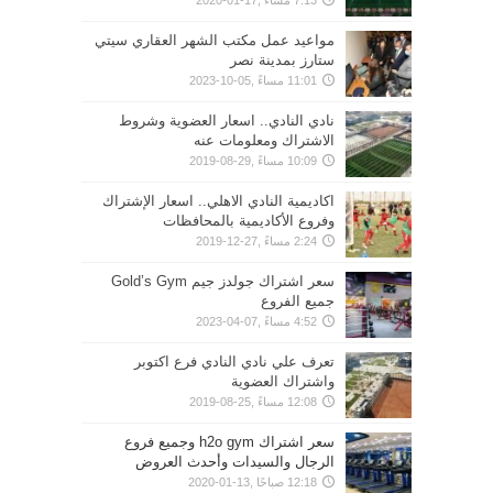
مواعيد عمل مكتب الشهر العقاري سيتي
ستارز بمدينة نصر
11:01 مساءً ,05-10-2023
نادي النادي.. اسعار العضوية وشروط
الاشتراك ومعلومات عنه
10:09 مساءً ,29-08-2019
اكاديمية النادي الاهلي.. اسعار الإشتراك
وفروع الأكاديمية بالمحافظات
2:24 مساءً ,27-12-2019
سعر اشتراك جولدز جيم Gold’s Gym
جميع الفروع
4:52 مساءً ,07-04-2023
تعرف علي نادي النادي فرع اكتوبر
واشتراك العضوية
12:08 مساءً ,25-08-2019
سعر اشتراك h2o gym وجميع فروع
الرجال والسيدات وأحدث العروض
12:18 صباحًا ,13-01-2020