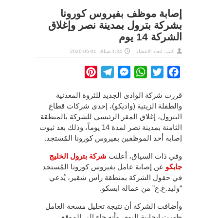
إصابة موظف بفيروس كورونا
بشركة بترول بمدينة نصر وإغلاق
الشركة 14 يوم
كتب: اتحاد الاعضاء
1:24 صباحًا ,01-05-2020
Pinterest
Telegram
Messenger
WhatsApp
Twitter
Facebook
قررت شركة الوادى الجديد للثروة المعدنية
والطفلة الزيتية (واديكو)، إحدى شركات قطاع
البترول، إغلاق المقر الرئيسي للشركة بالمنطقة
الثامنة بمدينة نصر لمدة 14 يوماً، وذلك بعد ثبوت
إصابة أحد الموظفين بفيروس كورونا المُستجد.
وفي ذات السياق، أعلنت
شركة بترول الخليج
جابكو
عن إصابة عامل بفيروس كورونا المُستجد
في حقول الشركة بمنطقة رأس شقير، يُدعي
“وليد.غ.ع” من عمالة ابسكو.
وأضافت الشركة أن نتيجة تحليل مسحة العامل
ظهرت ايجابية اليوم، وأنه جاء الى الموقع