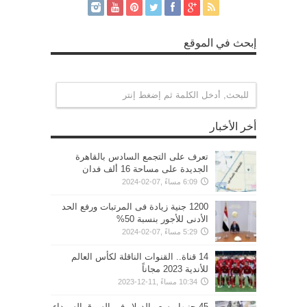
إبحث في الموقع
أخر الأخبار
تعرف على التجمع السادس بالقاهرة
الجديدة على مساحة 16 ألف فدان
6:09 مساءً ,07-02-2024
1200 جنية زيادة فى المرتبات ورفع الحد
الأدنى للأجور بنسبة 50%
5:29 مساءً ,07-02-2024
14 قناة.. القنوات الناقلة لكأس العالم
للأندية 2023 مجاناً
10:34 مساءً ,11-12-2023
45 جنيها.. سعر الدولار في السوق السوداء