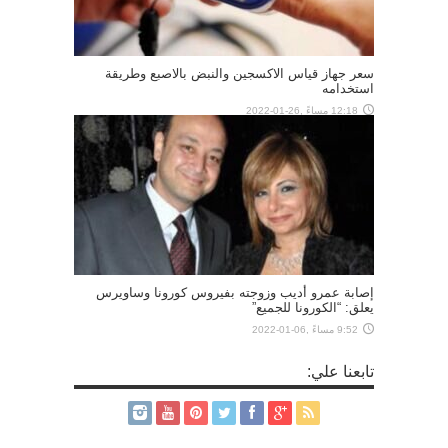
سعر جهاز قياس الاكسجين والنبض بالاصبع وطريقة
استخدامه
12:18 مساءً ,26-01-2022
إصابة عمرو أديب وزوجته بفيروس كورونا وساويرس
يعلق: “الكورونا للجميع”
9:52 مساءً ,06-01-2022
تابعنا علي: