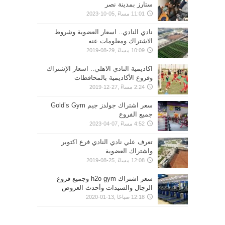
ستارز بمدينة نصر
11:01 مساءً ,05-10-2023
نادي النادي.. اسعار العضوية وشروط
الاشتراك ومعلومات عنه
10:09 مساءً ,29-08-2019
اكاديمية النادي الاهلي.. اسعار الإشتراك
وفروع الأكاديمية بالمحافظات
2:24 مساءً ,27-12-2019
سعر اشتراك جولدز جيم Gold’s Gym
جميع الفروع
4:52 مساءً ,07-04-2023
تعرف علي نادي النادي فرع اكتوبر
واشتراك العضوية
12:08 مساءً ,25-08-2019
سعر اشتراك h2o gym وجميع فروع
الرجال والسيدات وأحدث العروض
12:18 صباحًا ,13-01-2020