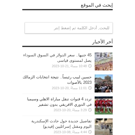
إبحث في الموقع
أخر الأخبار
45 جنيها.. سعر الدولار في السوق السوداء
يصل لمستوى قياسى
10:48 مساءً ,21-10-2023
حسين لبيب رئيساً.. نتيجة انتخابات الزمالك
2023 بالأصوات
11:01 مساءً ,20-10-2023
تردد 4 قنوات تنقل مباراة الاهلي وسيمبا
فى الدوري الافريقي بدون تشفير
3:29 مساءً ,20-10-2023
تفاصيل جديدة حول حادث الإسكندرية
اليوم ومقتل إسرائليين (فيديو)
4:44 مساءً ,08-10-2023