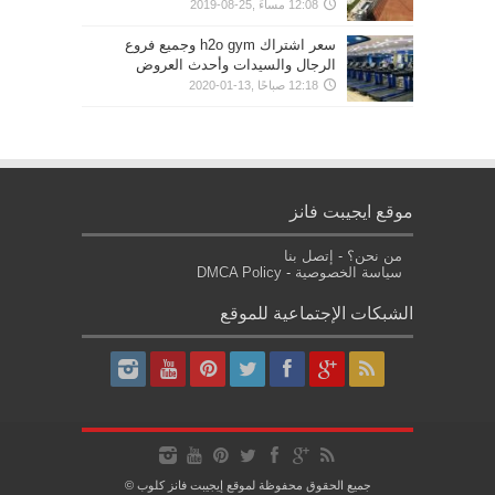
12:08 مساءً ,25-08-2019
سعر اشتراك h2o gym وجميع فروع
الرجال والسيدات وأحدث العروض
12:18 صباحًا ,13-01-2020
موقع ايجيبت فانز
من نحن؟
-
إتصل بنا
سياسة الخصوصية
-
DMCA Policy
الشبكات الإجتماعية للموقع
جميع الحقوق محفوظة لموقع إيجيبت فانز كلوب ©