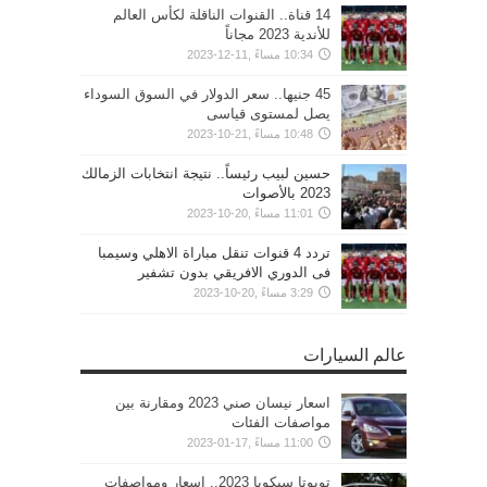
14 قناة.. القنوات الناقلة لكأس العالم
للأندية 2023 مجاناً
10:34 مساءً ,11-12-2023
45 جنيها.. سعر الدولار في السوق السوداء
يصل لمستوى قياسى
10:48 مساءً ,21-10-2023
حسين لبيب رئيساً.. نتيجة انتخابات الزمالك
2023 بالأصوات
11:01 مساءً ,20-10-2023
تردد 4 قنوات تنقل مباراة الاهلي وسيمبا
فى الدوري الافريقي بدون تشفير
3:29 مساءً ,20-10-2023
عالم السيارات
اسعار نيسان صني 2023 ومقارنة بين
مواصفات الفئات
11:00 مساءً ,17-01-2023
تويوتا سيكويا 2023.. اسعار ومواصفات