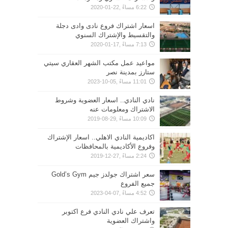
6:22 مساءً ,22-01-2020
اسعار اشتراك فروع نادى وادى دجلة
والتقسيط والإشتراك السنوي
7:13 مساءً ,17-01-2020
مواعيد عمل مكتب الشهر العقاري سيتي
ستارز بمدينة نصر
11:01 مساءً ,05-10-2023
نادي النادي.. اسعار العضوية وشروط
الاشتراك ومعلومات عنه
10:09 مساءً ,29-08-2019
اكاديمية النادي الاهلي.. اسعار الإشتراك
وفروع الأكاديمية بالمحافظات
2:24 مساءً ,27-12-2019
سعر اشتراك جولدز جيم Gold’s Gym
جميع الفروع
4:52 مساءً ,07-04-2023
تعرف علي نادي النادي فرع اكتوبر
واشتراك العضوية