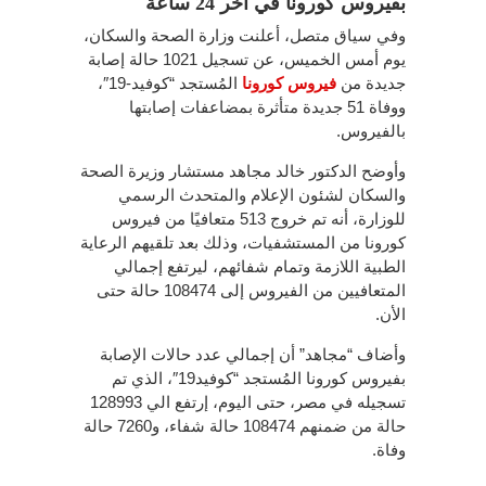
بفيروس كورونا في أخر 24 ساعة
وفي سياق متصل، أعلنت وزارة الصحة والسكان،
يوم أمس الخميس، عن تسجيل 1021 حالة إصابة
جديدة من
فيروس كورونا
المُستجد “كوفيد-19″،
ووفاة 51 جديدة متأثرة بمضاعفات إصابتها
بالفيروس.
وأوضح الدكتور خالد مجاهد مستشار وزيرة الصحة
والسكان لشئون الإعلام والمتحدث الرسمي
للوزارة، أنه تم خروج 513 متعافيًا من فيروس
كورونا من المستشفيات، وذلك بعد تلقيهم الرعاية
الطبية اللازمة وتمام شفائهم، ليرتفع إجمالي
المتعافيين من الفيروس إلى 108474 حالة حتى
الأن.
وأضاف “مجاهد” أن إجمالي عدد حالات الإصابة
بفيروس كورونا المُستجد “كوفيد19″، الذي تم
تسجيله في مصر، حتى اليوم، إرتفع الي 128993
حالة من ضمنهم 108474 حالة شفاء، و7260 حالة
وفاة.