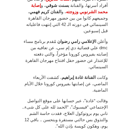
أفراد أسرتها، والفنانة
بسنت شوقي
، و
إصابة
محمد الشرنوبي وزوجته
، و
الفنان كريم فهمي
،
وجميعهم كانوا من بين حضور مهرجان القاهرة
السينمائي في دورته الـ 42 التي إنتهت فاعلياته
قبل إسبوعين.
وأعلن
الإعلامي رامي رضوان
مُقدم برنامج مساء
dmc علي فضائية دي إم سي، عن تعافيه من
إصابته بفيروس كورونا مؤخراً، والتي دفعته
للإعتذار عن حضور حفل افتتاح مهرجان القاهرة
السينمائي.
وكانت
الفنانة غادة إبراهيم
، كشفت الأربعاء
الماضي، عن إصابتها بفيروس كورونا خلال الأيام
الماضية.
وقالت “غادة”، عبر حسابها على موقع التواصل
الإجتماعي “فيسبوك”، “الحمد لله على كل شىء..
تاني يوم بروتوكول العلاج، فقدت حاسة الشم
والتذوق بس حالتي مستقرة وبتحسن .. باقي 12
يوم، وهكون كويسة بإذن الله”.