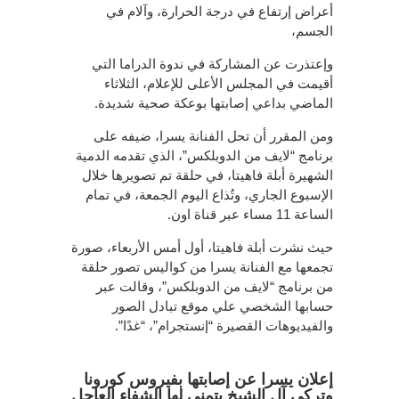
أعراض إرتفاع في درجة الحرارة، وآلام في
الجسم،
وإعتذرت عن المشاركة في ندوة الدراما التي
أقيمت في المجلس الأعلى للإعلام، الثلاثاء
الماضي بداعي إصابتها بوعكة صحية شديدة.
ومن المقرر أن تحل الفنانة يسرا، ضيفه على
برنامج “لايف من الدوبلكس”، الذي تقدمه الدمية
الشهيرة أبلة فاهيتا، في حلقة تم تصويرها خلال
الإسبوع الجاري، وتُذاع اليوم الجمعة، في تمام
الساعة 11 مساء عبر قناة اون.
حيث نشرت أبلة فاهيتا، أول أمس الأربعاء، صورة
تجمعها مع الفنانة يسرا من كواليس تصور حلقة
من برنامج “لايف من الدوبلكس”، وقالت عبر
حسابها الشخصي علي موقع تبادل الصور
والفيديوهات القصيرة “إنستجرام”، “غدًا”.
إعلان يسرا عن إصابتها بفيروس كورونا
وتركي آل الشيخ يتمني لها الشفاء العاجل