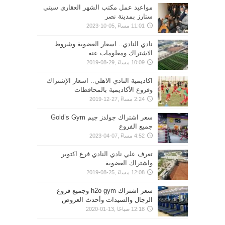
مواعيد عمل مكتب الشهر العقاري سيتي
ستارز بمدينة نصر
11:01 مساءً ,05-10-2023
نادي النادي.. اسعار العضوية وشروط
الاشتراك ومعلومات عنه
10:09 مساءً ,29-08-2019
اكاديمية النادي الاهلي.. اسعار الإشتراك
وفروع الأكاديمية بالمحافظات
2:24 مساءً ,27-12-2019
سعر اشتراك جولدز جيم Gold’s Gym
جميع الفروع
4:52 مساءً ,07-04-2023
تعرف علي نادي النادي فرع اكتوبر
واشتراك العضوية
12:08 مساءً ,25-08-2019
سعر اشتراك h2o gym وجميع فروع
الرجال والسيدات وأحدث العروض
12:18 صباحًا ,13-01-2020