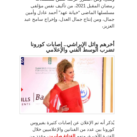
رمضان المقبل 2021، من تأليف نفس مؤلفى
مسلسلها الماضى “خيانة عهد” أحمد عادل وأمين
جمال، ومن إنتاج جمال العدل، وإخراج سامح عبد
العزيز،
أخرهم وائل الإبراشي.. إصابات كورونا
تضرب الوسط الفني والإعلامي
يُذكر أنه تم الإعلان عن إصابات كثيرة بفيروس
كورونا بين عدد من الفنانين والإعلاميين خلال
الفترة الأخيرة، منهم
الفنانة صابرين
، وعدد من