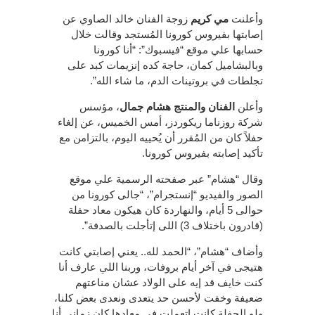
وأعلنت
مي كريم
زوجة الفنان خالد الصاوي عن
إصابتها بفيروس كورونا المُستجد وقالت خلال
حسابها علي موقع “فيسبوك”: “أنا كورونا
وبالبشاميل كمان، حاجة كده إنزيمات كبد على
تجلطات في بروتينات الدم، ما شاء الله”.
وأعلن
الفنان والمنتج هشام جمال
، مؤسس
شركة روزناما ريكوردز، أمس الخميس، عن إلغاء
حفلاً كان من المُقرر أن يُحييه اليوم، بالتزامن مع
تأكيد إصابته بفيروس كورونا.
وقال “هشام” عبر صفحته الرسمية علي موقع
الصور والفيديو “إنستجرام”، “جالى كورونا من
حوالى 5 أيام، والنهاردة كان هيكون معاد حفلة
(قادرون باختلاف 3) اللى إتأجلت بالصدفة”.
وأضاف “هشام”، “الحمد لله.. يعني إصابتي كانت
هتيجى في آخر أيام بروفات، وربنا اللي عارف أنا
كنت خايف قد إيه على الولاد عشان مناعتهم
ضعيفة وخفت لأحسن حد يتعدى ونعدى بعض كلنا،
ولو الحفلة كانت اتعملت في معادها كان زمانى أنا