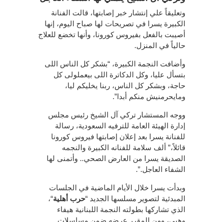
وتعليقاً علي إنتشار خبر إصابتها، قالت الفنانة
الكبيرة يسرا في تصريحات لها صباح اليوم، إنها
أصيبت بالفعل بفيروس كورونا، وأنها تخضع للعلاج
حالياً في المنزل.
وأضافت النجمة الكبيرة، “بشكر كل الناس اللى
بتسأل عليا، وكل الدكاترة اللى بيعملولى كل
حاجة، وبشكر كل الناس، ربنا يخليكم ليا،
ومايحرمنيش منكم أبدا”.
ووجه المستشار تركي آل الشيخ رئيس مجلس
إدارة الهيئة العامة للترفيه السعودية، رسالة
للفنانة يسرا بعد إعلان إصابتها فيروس كورونا
قائلاً،” ألف سلامة للفنانه الكبيرة والنجمه
الصديقة يسرا من العارض الصحي.. وأتمنى لها
الشفاء العاجل.”.
وبدأت يسرا خلال الأيام الماضية في الجلسات
المبدئية لتصوير مسلسها الجديد “
حرب أهلية
“،
الذي تشاركها بطولته النجمة اللبنانية هيفاء
وهبى، ومن المقرر عرضه ضمن مسلسلات