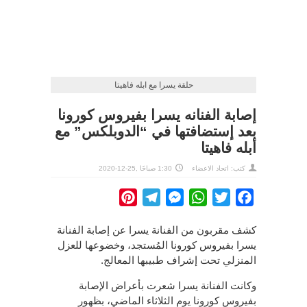
حلقة يسرا مع ابله فاهيتا
إصابة الفنانه يسرا بفيروس كورونا
بعد إستضافتها في “الدوبلكس” مع
أبله فاهيتا
كتب: اتحاد الاعضاء
1:30 صباحًا ,25-12-2020
Pinterest
Telegram
Messenger
WhatsApp
Twitter
Facebook
كشف مقربون من الفنانة يسرا عن إصابة الفنانة
يسرا بفيروس كورونا المُستجد، وخضوعها للعزل
المنزلي تحت إشراف طبيبها المعالج.
وكانت الفنانة يسرا شعرت بأعراض الإصابة
بفيروس كورونا يوم الثلاثاء الماضي، بظهور