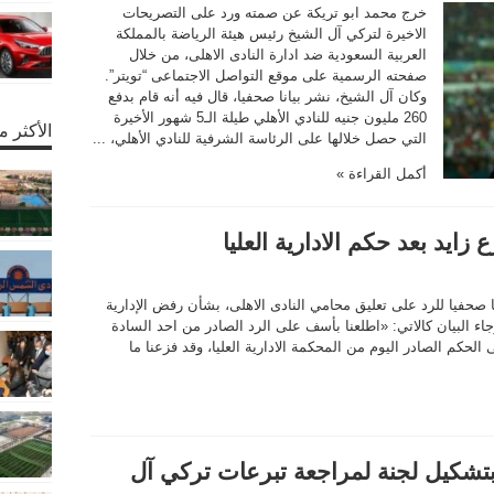
خرج محمد ابو تريكة عن صمته ورد على التصريحات
الاخيرة لتركي آل الشيخ رئيس هيئة الرياضة بالمملكة
العربية السعودية ضد ادارة النادى الاهلى، من خلال
صفحته الرسمية على موقع التواصل الاجتماعى “تويتر”.
وكان آل الشيخ، نشر بيانا صحفيا، قال فيه أنه قام بدفع
260 مليون جنيه للنادي الأهلي طيلة الـ5 شهور الأخيرة
الأكثر 
التي حصل خلالها على الرئاسة الشرفية للنادي الأهلي، ...
أكمل القراءة »
زايد بعد حكم الادارية العليا
نا صحفيا للرد على تعليق محامي النادى الاهلى، بشأن رفض الإدارية
جاء البيان كالاتي: «اطلعنا بأسف على الرد الصادر من احد السادة
ى الحكم الصادر اليوم من المحكمة اﻻدارية العليا، وقد فزعنا ما
 بتشكيل لجنة لمراجعة تبرعات تركي آل