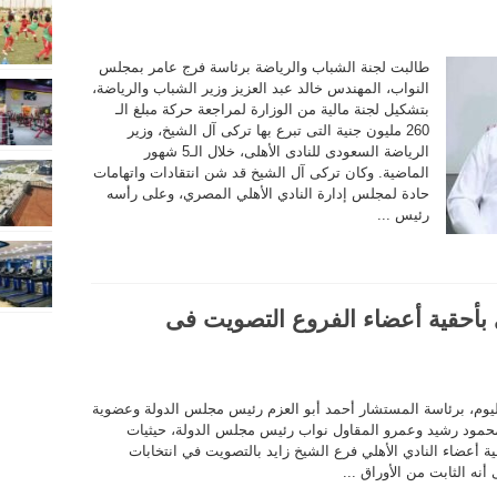
طالبت لجنة الشباب والرياضة برئاسة فرج عامر بمجلس
النواب، المهندس خالد عبد العزيز وزير الشباب والرياضة،
بتشكيل لجنة مالية من الوزارة لمراجعة حركة مبلغ الـ
260 مليون جنية التى تبرع بها تركى آل الشيخ، وزير
الرياضة السعودى للنادى الأهلى، خلال الـ5 شهور
الماضية. وكان تركى آل الشيخ قد شن انتقادات واتهامات
حادة لمجلس إدارة النادي الأهلي المصري، وعلى رأسه
رئيس ...
بأحقية أعضاء الفروع التصويت فى
، اليوم، برئاسة المستشار أحمد أبو العزم رئيس مجلس الدولة وعضوية
محمود رشيد وعمرو المقاول نواب رئيس مجلس الدولة، حيثيات
ة أعضاء النادي الأهلي فرع الشيخ زايد بالتصويت في انتخابات
نه الثابت من الأوراق ...