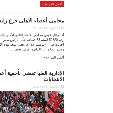
أكمل القراءة »
محامى أعضاء الاهلى فرع زايد:
5:33 مساءً ,26-05-2018
أكد وائل عوض محامي أعضاء النادي الأهلي بالشي
رقم 52820 لسنة 63 قضائية علّيا،
أجريت في ٣٠ نوفمبر ٢٠١٨،
وصدر الحكم عن الدائرة الأولى فحص ...
أكمل القراءة »
الإدارية العليا تقضى بأحقية أ
الانتخابات
4:20 مساءً ,26-05-2018