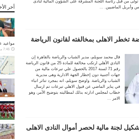
ى تولى من قبل رئاسة اللجنة المشرفة على الشؤون المالية لنادى
أخر الأخ
س وأبريل الماضيين. ...
ضة تخطر الاهلى بمخالفته لقانون الرياضة
مواعيد ع
7:46 مساءً ,17-04-2024
قال محمد سويلم، مدير الشباب والرياضة بالقاهرة إن
النادي الأهلي ارتكب مخالفة للمادة 25 من قانون الرياضة
رقم 71 لسنة 2017 بالحصول علي تبرعات مالية من
جهات أجنبية دون إخطار الجهة الادارية وهى مديرية
الشباب والرياضة. واوضح سويلم، انه بمجرد تناثر انباء
في يناير الماضي عن قبول الاهلي تبرعات تم ارسال
خطاب لمجلس ادارته بذلك لمطالبته بتوضيح الأمر، وهو
الامر ...
شكيل لجنة مالية لحصر أموال النادى الاهلى