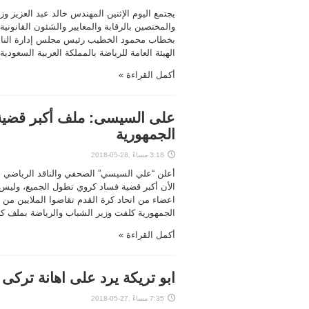
يجتمع اليوم الإثنين المهندس خالد عبد العزيز وز
والمختصين بالرقابة والمعايير والشئون القانوني
بخطاب محمود الخطيب رئيس مجلس إدارة النادي
الهيئة العامة للرياضة بالمملكة العربية السعودية 
أكمل القراءة »
على السيسى: ملف أكبر قضية ف
الجمهورية
3:18 مساءً ,28-05-2018
أعلن “علي السيسي” الصحفي والناقد الرياضي
الأن أكبر قضية فساد كروي تطول الجميع، وليس 
اعضاء من اتحاد كرة القدم تقاضوا الملايين من
الجمهورية كلفت وزير الشباب والرياضة بملف كا
أكمل القراءة »
ابو تريكة يرد على اهانة تركى 
7:35 مساءً ,27-05-2018