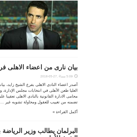
بيان نارى من اعضاء الاهلى فرع 
5:09 مساءً ,27-05-2018
أصدر اعضاء النادى الاهلى بفرع الشيخ زايد، بيا
العليا طعن الأهلى في انتخابات مجلس الإدارة، و
محامى اﻻدارة القانونية بالنادى اﻻهلى تعقيبا عل
تضمنه من تغييب للعقول ومحاولة تشويه غير ...
أكمل القراءة »
البرلمان يطالب وزير الرياضة