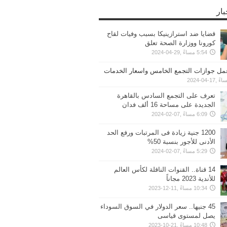
بار
قضايا ضد استرازينيكا بسبب وفيات لقاح
كورونا ووزارة الصحة تعلق
5:54 مساءً ,29-04-2024
مل جوازات التجمع الخامس واسعار الخدمات
تعرف على التجمع السادس بالقاهرة
الجديدة على مساحة 16 ألف فدان
6:09 مساءً ,07-02-2024
1200 جنية زيادة فى المرتبات ورفع الحد
الأدنى للأجور بنسبة 50%
5:29 مساءً ,07-02-2024
14 قناة.. القنوات الناقلة لكأس العالم
للأندية 2023 مجاناً
10:34 مساءً ,11-12-2023
45 جنيها.. سعر الدولار في السوق السوداء
يصل لمستوى قياسى
10:48 مساءً ,21-10-2023