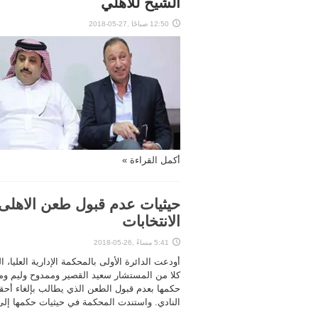
الشيخ للأهلي
12:50 صباحًا ,27-05-2018
أكمل القراءة »
حيثيات عدم قبول طعن الاهلى 
الانتخابات
5:41 مساءً ,26-05-2018
أودعت الدائرة الأولى بالمحكمة الإدارية العليا
كلا من المستشار سعيد القصير وممدوح وليم و
حكمها بعدم قبول الطعن الذي يطالب بإلغاء أحقي
النادي. واستندت المحكمة في حيثيات حكمها إلى أ