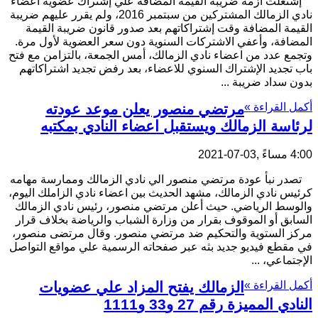
إشتعلت أزمة ضريبة القيمة المضافة علي إشتراك عضوية اعضاء
نادي الزمالك المشتركين من سبتمبر 2016، ولم يقرر عليهم ضريبة
القيمة المضافة وقت إشتراكاتهم بعد صدور قانون ضريبة القيمة
المضافة، وأعفي الاشتركات السنوية دون سعر العضوية لأول مرة.
وتجمع عدد من اعضاء نادي الزمالك، أمس الجمعة، بالتزامن مع فتح
باب تجديد الإشتراك السنوي للاعضاء، بعد رفض تجديد اشتراكاتهم
بدون سداد ضريبة ...
أكمل القراءة »
مرتضي منصور يعلن موعد عودته
لرئاسة الزمالك ويستقبل اعضاء النادي بمكتبه
4:00 مساءً ,03-07-2021
تصدر نبأ عودة مرتضي منصور الي نادي الزمالك وممارسة مهامه
كرئيس نادي الزمالك، مشهد الحديث بين اعضاء نادي الزاملك اليوم،
والوسط الرياضي. حيث أعلن مرتضي منصور، رئيس نادي الزمالك
السابق أو الموقوف بقرار من وزارة الشباب والرياضة بخلاف قرار
مركز الستوية والتحكيم ضد مرتضي منصور. وقال مرتضى منصور،
في مقطع فيديو جديد بثه عبر صفحاته الرسمية علي مواقع التواصل
الإجتماعي، ...
أكمل القراءة »
الزمالك يفتح المزاد علي عضويات
النادي المميزة رقم 27 و33 و1111