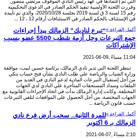
التي تم إعتمادها في عهد رئيس النادي الموقوف مرتضي منصور.
وقررت اللجنة الأولمبية تنفيذ الحكم الصادر في الدعوى التحكيمية
رقم 15 لسنة 3 ق لسنة 2019 بجلسة 2020/10/28، والذي تم تأييدة
في الإستئناف بالحكم الصادر في الاستئنافات أرقام 12 ، 12 ...
أكمل القراءة »
“تبرع لناديك” الزمالك يبدأ إجراءات
جمع التبرعات وحل أزمة شطب 5500 عضو بسبب
الإشتراكات
11:04 مساءً ,09-06-2021
تنتظر اللجنة التي تدير نادي الزمالك، برئاسة حسين لبيب، موافقة
وزارة الشباب والرياضة علي طلب النادي بشأن فتح حساب بنكي
من أجل إستقبال التبرعات المادية لدعم النادي في العديد من
الملفات وسداد المستحقات المتأخرة علي النادي لدي الجهات
المختلفة. وكانت إدارة الزمالك بدأت في اتخاذ الإجراءات القانونية مع
الجهات المختصة، من أجل الحصول على الموافقات لتلقي التبرعات
حسب قانون الرياضة ...
أكمل القراءة »
للمرة الثانية.. سحب أرض فرع نادي
الزمالك بـ 6 اكتوبر
2:10 مساءً ,07-06-2021