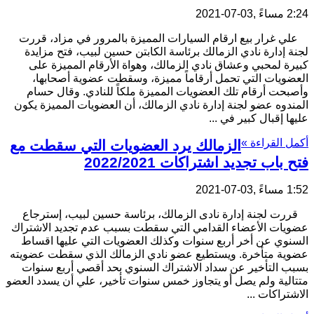
2:24 مساءً ,03-07-2021
علي غرار بيع ارقام السيارات المميزة بالمرور في مزاد، قررت
لجنة إدارة نادي الزمالك برئاسة الكابتن حسين لبيب، فتح مزايدة
كبيرة لمحبي وعشاق نادي الزمالك، وهواة الأرقام المميزة على
العضويات التي تحمل أرقاماً مميزة، وسقطت عضوية أصحابها،
وأصبحت أرقام تلك العضويات المميزة ملكاً للنادي. وقال حسام
المندوه عضو لجنة إدارة نادي الزمالك، أن العضويات المميزة يكون
عليها إقبال كبير في ...
أكمل القراءة »
الزمالك يرد العضويات التي سقطت مع
فتح باب تجديد اشتراكات 2022/2021
1:52 مساءً ,03-07-2021
قررت لجنة إدارة نادى الزمالك، برئاسة حسين لبيب، إسترجاع
عضويات الأعضاء القدامي التي سقطت بسبب عدم تجديد الاشتراك
السنوي عن أخر أربع سنوات وكذلك العضويات التي عليها اقساط
عضوية متأخرة. ويستطيع عضو نادي الزمالك الذي سقطت عضويته
بسبب التأخير عن سداد الاشتراك السنوي بحد أقصي أربع سنوات
متتالية ولم يصل أو يتجاوز خمس سنوات تأخير، علي أن يسدد العضو
الاشتراكات ...