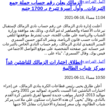
أكمل القراءة »
الزمالك يعلن رقم حساب حملة جمع
التبرعات.. وأول أسرة تتبرع بـ 1700 جنيه
11:04 مساءً ,16-06-2021
أعلنت إدارة نادي الزمالك عن رقم حساب نادي الزمالك لإستقبال
تبرعات الأعضاء والجماهير لدعم النادي، وذلك بعد موافقة وزارة
الشباب والرياضة علي طلب اللجنة، حيب يُشترط موافقتها لتلقي
التبرعات حسب قانون الرياضة. ونشر الدكتور حسين السمري
المدير التنفيذي لنادي الزمالك، رقم حساب النادي الخاص بالتبرعات
عبر حسابه عبر صفحته الشخصية على موقع التواصل الاجتماعي
فيس بوك. وقال “السمري”، “بناء على ...
أكمل القراءة »
انطلاق اختبارات الزمالك للناشئين غداً
بمركز شباب الطالبية
10:50 مساءً ,11-06-2021
أعلن طارق يحيى رئيس قطاعات الكرة بنادي الزمالك، عن إجراء
اختبارات الناشئين غداً السبت بالجيزة، لمواليد من 2001 وحتي
مواليد 2013، لإختيار مواهب جديدة لضمها لفرق ناشئين كرة القدم
بالنادي. وقال “يحيى” أن هذه الاختبارات ستكون علي ملاعب مركز
شباب الطالبية، وأن سعر إستمارة الاختبارات مقابل 50 جنيهاً