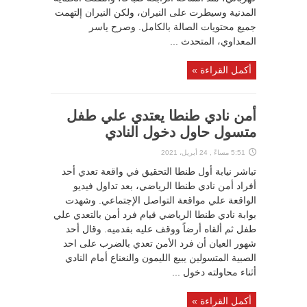
المدنية وسيطرت على النيران، ولكن النيران إلتهمت
جميع محتويات الصالة بالكامل. وصرح ياسر
المعداوي، المتحدث ...
أكمل القراءة »
أمن نادي طنطا يعتدي علي طفل
متسول حاول دخول النادي
5:51 مساءً , 24 أبريل، 2021
تباشر نيابة أول طنطا التحقيق في واقعة تعدي أحد
أفراد أمن نادي طنطا الرياضي، بعد تداول فيديو
الواقعة علي مواقعة التواصل الإجتماعي. وشهدت
بوابة نادي طنطا الرياضي قيام فرد أمن بالتعدي علي
طفل ثم ألقاه أرضاً ووقف عليه بقدميه. وقال أحد
شهور العيان أن فرد الأمن تعدي بالضرب على احد
الصبية المتسولين يبيع الليمون والنعناع أمام النادي
أثناء محاولته دخول ...
أكمل القراءة »