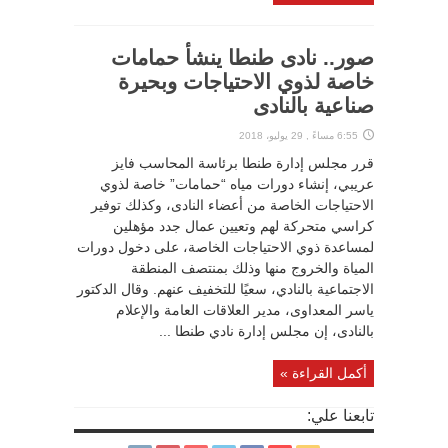
صور.. نادى طنطا ينشأ حمامات
خاصة لذوي الاحتياجات وبحيرة
صناعية بالنادى
6:55 مساءً , 29 يوليو، 2018
قرر مجلس إدارة طنطا برئاسة المحاسب فايز
عريبي، إنشاء دورات مياه “حمامات” خاصة لذوي
الاحتياجات الخاصة من أعضاء النادى، وكذلك توفير
كراسي متحركة لهم وتعيين عمال جدد مؤهلين
لمساعدة ذوي الاحتياجات الخاصة، على دخول دورات
المياة والخروج منها وذلك بمنتصف المنطقة
الاجتماعية بالنادي، سعيًا للتخفيف عنهم. وقال الدكتور
ياسر المعداوى، مدير العلاقات العامة والإعلام
بالنادى، إن مجلس إدارة نادي طنطا ...
أكمل القراءة »
تابعنا علي: