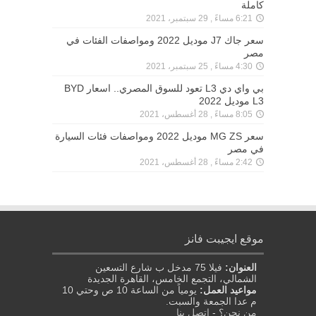
كاملة
6:21 مساءً , 29 سبتمبر، 2021
سعر جاك J7 موديل 2022 ومواصفات الفئات في
مصر
4:30 مساءً , 25 سبتمبر، 2021
بي واي دي L3 تعود للسوق المصري.. اسعار BYD
L3 موديل 2022
8:05 مساءً , 28 أغسطس، 2021
سعر MG ZS موديل 2022 ومواصفات فئات السيارة
في مصر
2:42 مساءً , 28 أغسطس، 2021
موقع ايجيبت فانز
العنوان:
فيلا 75 مدخل ب شارع التسعين
الشمالي، التجمع الخامس، القاهرة الجديدة
مواعيد العمل:
يومياً من الساعة 10 ص وحتي 10
م عدا الجمعة والسبت.
من نحن؟
-
إتصل بنا