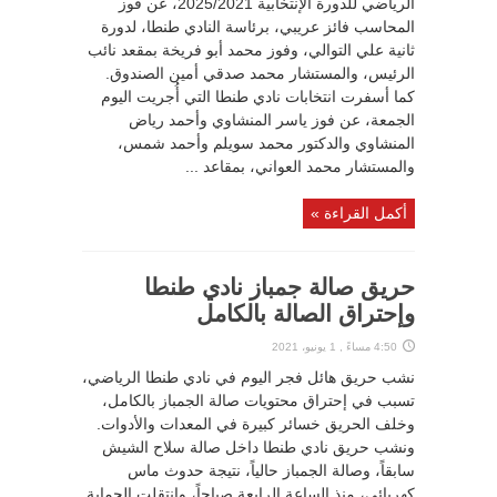
الرياضي للدورة الإنتخابية 2025/2021، عن فوز
المحاسب فائز عريبي، برئاسة النادي طنطا، لدورة
ثانية علي التوالي، وفوز محمد أبو فريخة بمقعد نائب
الرئيس، والمستشار محمد صدقي أمين الصندوق.
كما أسفرت انتخابات نادي طنطا التي أُجريت اليوم
الجمعة، عن فوز ياسر المنشاوي وأحمد رياض
المنشاوي والدكتور محمد سويلم وأحمد شمس،
والمستشار محمد العواني، بمقاعد ...
أكمل القراءة »
حريق صالة جمباز نادي طنطا
وإحتراق الصالة بالكامل
4:50 مساءً , 1 يونيو، 2021
نشب حريق هائل فجر اليوم في نادي طنطا الرياضي،
تسبب في إحتراق محتويات صالة الجمباز بالكامل،
وخلف الحريق خسائر كبيرة في المعدات والأدوات.
ونشب حريق نادي طنطا داخل صالة سلاح الشيش
سابقاً، وصالة الجمباز حالياً، نتيجة حدوث ماس
كهربائي، منذ الساعة الرابعة صباحاً، وانتقلت الحماية