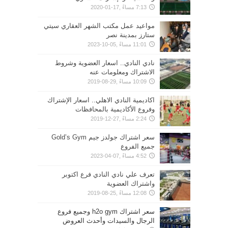
7:13 مساءً ,17-01-2020
مواعيد عمل مكتب الشهر العقاري سيتي
ستارز بمدينة نصر
11:01 مساءً ,05-10-2023
نادي النادي.. اسعار العضوية وشروط
الاشتراك ومعلومات عنه
10:09 مساءً ,29-08-2019
اكاديمية النادي الاهلي.. اسعار الإشتراك
وفروع الأكاديمية بالمحافظات
2:24 مساءً ,27-12-2019
سعر اشتراك جولدز جيم Gold’s Gym
جميع الفروع
4:52 مساءً ,07-04-2023
تعرف علي نادي النادي فرع اكتوبر
واشتراك العضوية
12:08 مساءً ,25-08-2019
سعر اشتراك h2o gym وجميع فروع
الرجال والسيدات وأحدث العروض