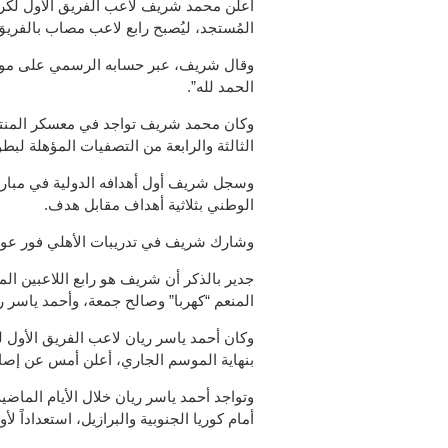
أعلن محمد شريف لاعب الفريق الأول لكرة 
المُستجد، ليُصبح رابع لاعب مصاب بالفري
وقال شريف، عبر حسابه الرسمي على موقع ا
الحمد لله”.
وكان محمد شريف تواجد في معسكر المنتخ
الثالثة والرابعة من التصفيات المؤهلة لبطولة 
وسجل شريف أول أهدافه الدولية في مباراة 
الوطني بثلاثية أهداف مقابل هدف.
وشارك شريف في تدريبات الأهلي فور عود
جدير بالذكر أن شريف هو رابع اللاعبين ا
المنعم “كهربا” وصالح جمعة، وأحمد ياسر ر
وكان أحمد ياسر ريان لاعب الفريق الأول لكر
بنهاية الموسم الجاري، أعلن أمس عن إصاب
وتواجد أحمد ياسر ريان خلال الأيام الماض
أمام كوريا الجنوبية والبرازيل، استعداداً لأ