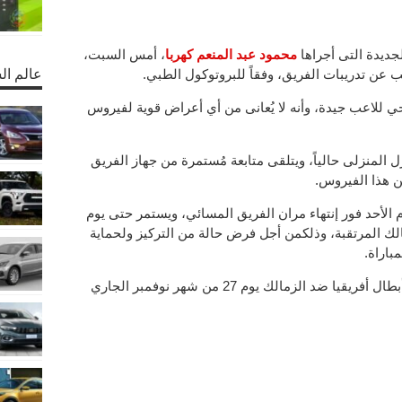
ديدة التى أجراها
محمود عبد المنعم كهربا
، أمس السبت،
ب عن تدريبات الفريق، وفقاً للبروتوكول الطبي.
عالم ال
حي للاعب جيدة، وأنه لا يُعانى من أي أعراض قوية لفيروس
 المنزلى حالياً، ويتلقى متابعة مُستمرة من جهاز الفريق
من هذا الفيروس.
وم الأحد فور إنتهاء مران الفريق المسائي، ويستمر حتى يوم
الك المرتقبة، وذلكمن أجل فرض حالة من التركيز ولحماية
باراة.
ويستعد الأهلي لخوض مباراة نهائي دوري أبطال أفريقيا ضد الزمالك يوم 27 من شهر نوفمبر الجاري