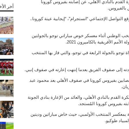
القدم بالنادي الأهلي، عن إصابته بفيروس كورونا
أخر الأخ
ق بالفيروس.
لتواصل الإجتماعي “انستجرام”، “إيجابية عينة كورونا..
ب الوطني أثناء معسكر خوض مباراتي توجو بالجولتين
الأمم الأفريقية بالكاميرون 2021.
توجو بالجولة الرابعة في توجو، والتي فاز بها المنتخب
ته إلى صفوف الفريق بعدما إنتهت إعارته في صفوف إنبي.
لمصابين بفيروس كورونا في صفوف الأهلي بعد محمود عبد
يان.
ة القدم بالنادي الأهلي، والعائد من الإعارة بنادي الجونة
ته بفيروس كورونا المُستجد.
ية بمعكسر المنتخب الأولمبي، حيث خاض مباراتين وديتين
ولمبياد طوكيو.