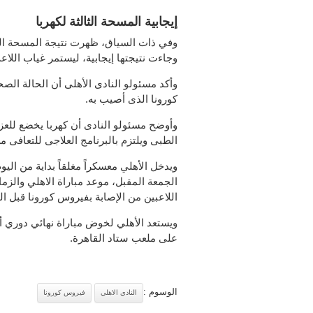
إيجابية المسحة الثالثة لكهربا
وفي ذات السياق، ظهرت نتيجة المسحة الج
وجاءت نتيجتها إيجابية، ليستمر غياب اللاع
وأكد مسئولو النادى الأهلى أن الحالة الص
كورونا الذى أصيب به.
وأوضح مسئولو النادى أن كهربا يخضع للعزل
الطبى ويلتزم بالبرنامج العلاجى للتعافى 
ويدخل الأهلي معسكراً مغلقاً بداية من الي
الجمعة المقبل، موعد مباراة الاهلي والزم
اللاعبين من الإصابة بفيروس كورونا قبل الم
على ملعب ستاد القاهرة.
الوسوم :
النادي الاهلي
فيروس كورونا