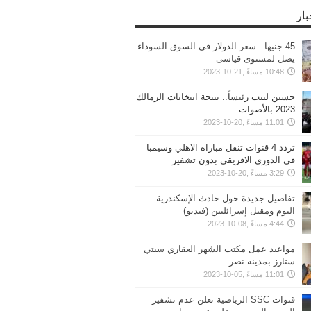
بار
45 جنيها.. سعر الدولار في السوق السوداء
يصل لمستوى قياسى
10:48 مساءً ,21-10-2023
حسين لبيب رئيساً.. نتيجة انتخابات الزمالك
2023 بالأصوات
11:01 مساءً ,20-10-2023
تردد 4 قنوات تنقل مباراة الاهلي وسيمبا
فى الدوري الافريقي بدون تشفير
3:29 مساءً ,20-10-2023
تفاصيل جديدة حول حادث الإسكندرية
اليوم ومقتل إسرائليين (فيديو)
4:44 مساءً ,08-10-2023
مواعيد عمل مكتب الشهر العقاري سيتي
ستارز بمدينة نصر
11:01 مساءً ,05-10-2023
قنوات SSC الرياضية تعلن عدم تشفير