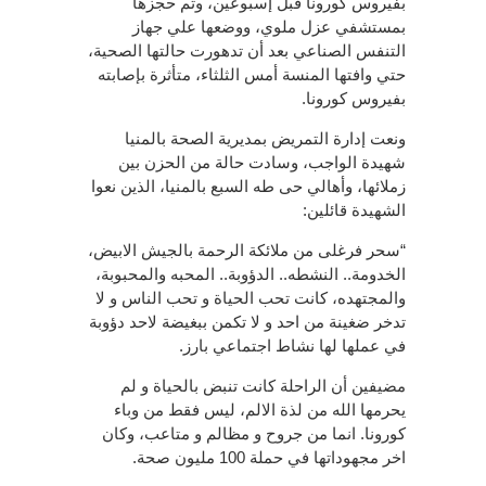
بفيروس كورونا قبل إسبوعين، وتم حجزها
بمستشفي عزل ملوي، ووضعها علي جهاز
التنفس الصناعي بعد أن تدهورت حالتها الصحية،
حتي وافتها المنسة أمس الثلثاء، متأثرة بإصابته
بفيروس كورونا.
ونعت إدارة التمريض بمديرية الصحة بالمنيا
شهيدة الواجب، وسادت حالة من الحزن بين
زملائها، وأهالي حى طه السبع بالمنيا، الذين نعوا
الشهيدة قائلين:
“سحر فرغلى من ملائكة الرحمة بالجيش الابيض،
الخدومة.. النشطه.. الدؤوبة.. المحبه والمحبوبة،
والمجتهده، كانت تحب الحياة و تحب الناس و لا
تدخر ضغينة من احد و لا تكمن ببغيضة لاحد دؤوبة
في عملها لها نشاط اجتماعي بارز.
مضيفين أن الراحلة كانت تنبض بالحياة و لم
يحرمها الله من لذة الالم، ليس فقط من وباء
كورونا. انما من جروح و مظالم و متاعب، وكان
اخر مجهوداتها في حملة 100 مليون صحة.