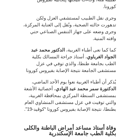
كورونا.
وجرى نقل الطبيب لمستشفي العزل ولكن
تدهورت حالته الصحية، ونُقل إلى العناية المركزة،
وجرى وضعه على جهاز التنفس الصناعي حتي
وافته المنية.
كما كما نعى أطباء الغربية،
الدكتور محمد عبد
الجواد الغرباوي
، أستاذ جراحة المسالك بكلية
الطب بجامعة طنطا، والذي توفي في عزل
مستشفى الجامعة نتيجة الإصابة بفيروس كورونا
يُذكر أن أطباء الغربية نعوا يوم الأحد الماضي،
الدكتورة سمر محمد عبد الهادي
، أخصائية الأشعة
بمستشفى السنطة المركزي بمحافظة الغربية،
والتي توفيت في عزل مستشفى المنشاوي العام
بطنطا، نتيجة الإصابة بفيروس كورونا “كوڤيد-19”.
وفاة أستاذ مساعد أمراض الباطنة والكلى
بكلية الطب جامعة الإسكندرية