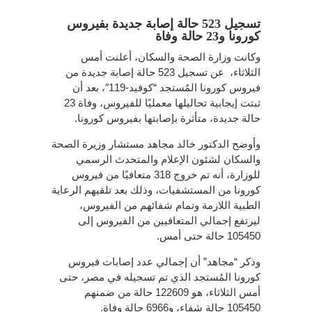
تسجيل 523 حالة إصابة جديدة بفيروس
كورونا و23 حالة وفاة
وكانت وزارة الصحة والسكان، أعلنت أمس
الثلاثاء، عن تسجيل 523 حالة إصابة جديدة من
فيروس كورونا المُستجد “كوفيد-119″، بعد أن
ثبتت إيجابية تحاليلها معمليًا للفيروس، وفاة 23
حالة جديدة، متأثرة بإصابتها بفيروس كورونا.
وأوضح الدكتور خالد مجاهد مستشار وزيرة الصحة
والسكان لشئون الإعلام والمتحدث الرسمي
للوزارة، أنه تم خروج 318 متعافيًا من فيروس
كورونا من المستشفيات، وذلك بعد تلقيهم الرعاية
الطبية اللازمة وتمام شفائهم من الفيروس،
ليرتفع إجمالي المتعافيين من الفيروس إلى
105450 حالة حتى أمس.
وذكر “مجاهد” أن إجمالي عدد إصابات فيروس
كورونا المُستجد الذي تم تسجيله في مصر، حتى
أمس الثلاثاء، هو 122609 حالة من ضمنهم
105450 حالة شفاء، و6966 حالة وفاة.