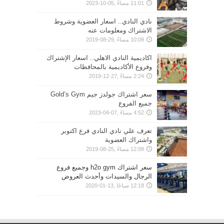
11:01 مساءً ,05-10-2023
نادي النادي.. اسعار العضوية وشروط
الاشتراك ومعلومات عنه
10:09 مساءً ,29-08-2019
اكاديمية النادي الاهلي.. اسعار الإشتراك
وفروع الأكاديمية بالمحافظات
2:24 مساءً ,27-12-2019
سعر اشتراك جولدز جيم Gold’s Gym
جميع الفروع
4:52 مساءً ,07-04-2023
تعرف علي نادي النادي فرع اكتوبر
واشتراك العضوية
12:08 مساءً ,25-08-2019
سعر اشتراك h2o gym وجميع فروع
الرجال والسيدات وأحدث العروض
12:18 صباحًا ,13-01-2020