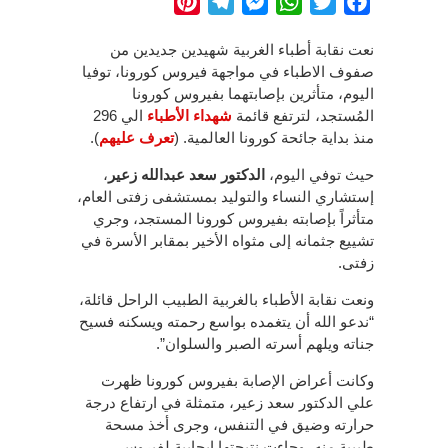
Pinterest
Telegram
Messenger
WhatsApp
Twitter
Facebook
نعت نقابة أطباء الغربية شهيدين جديدين من
صفوف الاطباء في مواجهة فيروس كورونا، توفيا
اليوم، متأثرين بإصابتهما بفيروس كورونا
المُستجد،
لترتفع قائمة
شهداء الأطباء
الي 296
منذ بداية جائحة كورونا العالمية. (
تعرف عليهم
).
حيث توفي اليوم،
الدكتور سعد عبدالله زعير
،
إستشاري النساء والتوليد بمستشفى زفتى العام،
متأثراً بإصابته بفيروس كورونا المستجد، وجري
تشييع جثمانه إلى مثواه الأخير بمقابر الأسرة في
زفتى.
ونعت نقابة الأطباء بالغربية الطبيب الراحل قائلة،
“ندعو الله أن يتغمده بواسع رحمته ويسكنه فسيح
جناته ويلهم أسرته الصبر والسلوان”.
وكانت أعراض الإصابة بفيروس كورونا ظهرت
علي الدكتور سعد زعير، متمثلة في ارتفاع درجة
حرارته وضيق في التنفس، وجرى أخذ مسحة
طبيبة منه، وجاءت نتيجتها إيجابية لفيروس