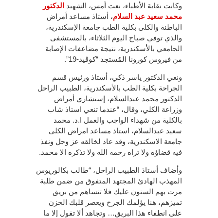
وكانت نقابة الأطباء، نعت أمس، الشهيد
الدكتور
محمد سعيد عبد السلام
، أستاذ مساعد أمراض
الباطنة والكلى بكلية الطب جامعة الإسكندرية،
والذي توفي صباح اليوم الثلاثاء، بالمستشفى
الجامعي بالأسكندرية، نتيجة مضاعفات الإصابة
من فيروس كورونا المُستجد “كوڤيد-19”.
ونعي الدكتور ياسر ذكي، أستاذ ورئيس قسم
الجراحة بكلية الطب بالأسكندرية، الطبيب الراحل
الدكتور محمد عبدالسلام، إستشاري أمراض
وزراعة الكلي، وقال، “عندما تنعي استاذ شاب
بالكلية من شهداء الواجب والعمل ا.د. محمد
سعيد عبدالسلام، استاذ مساعد امراض الكلى
جامعة الاسكندرية، وقد عاد لخالقه عز وجل ونفذ
فيه قضاؤه ولا تراه رحمه الله ولا تذكره الا محمد.
وأضاف أستاذ الطبيب الراحل، “طالب بكالوريوس
المهذب الهادئ المجتهد المتفوق من ضمن طلبة
مرت بهم السنون عليك فلا تنساهم من بريق
تميزهم، هنا يؤلمك الجرح ويعصر قلبك الحزن
على انطفاء هذا البريق… وتجاهد ألا تقول إلا ما