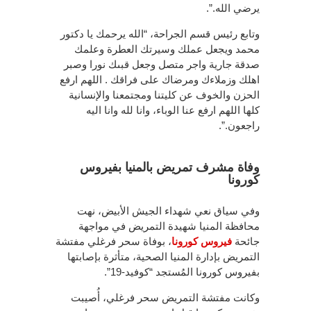
يرضي الله.”.
وتابع رئيس قسم الجراحة، “الله يرحمك يا دكتور
محمد ويجعل عملك وسيرتك العطرة وعلمك
صدقة جارية واجر متصل وجعل قبىك نورا وصبر
اهلك وزملاءك ومرضاك على فراقك . اللهم ارفع
الحزن والخوف عن كليتنا ومجتمعنا والإنسانية
كلها اللهم ارفع عنا الوباء، وانا لله وانا اليه
راجعون.”.
وفاة مشرف تمريض بالمنيا بفيروس
كورونا
وفي سياق نعي شهداء الجيش الأبيض، نهت
محافظة المنيا شهيدة التمريض في مواجهة
جائحة
فيروس كورونا
، بوفاة سحر فرغلي مفتشة
التمريض بإدارة المنيا الصحية، متأثرة بإصابتها
بفيروس كورونا المُستجد “كوفيد-19”.
وكانت مفتشة التمريض سحر فرغلي، أُصيبت