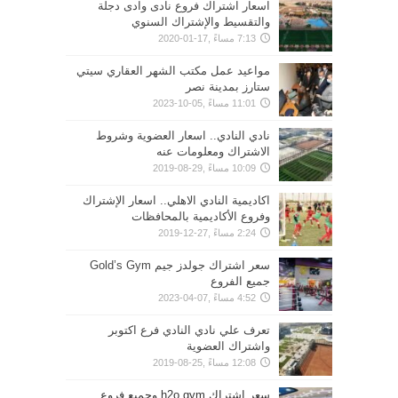
اسعار اشتراك فروع نادى وادى دجلة
والتقسيط والإشتراك السنوي
7:13 مساءً ,17-01-2020
مواعيد عمل مكتب الشهر العقاري سيتي
ستارز بمدينة نصر
11:01 مساءً ,05-10-2023
نادي النادي.. اسعار العضوية وشروط
الاشتراك ومعلومات عنه
10:09 مساءً ,29-08-2019
اكاديمية النادي الاهلي.. اسعار الإشتراك
وفروع الأكاديمية بالمحافظات
2:24 مساءً ,27-12-2019
سعر اشتراك جولدز جيم Gold’s Gym
جميع الفروع
4:52 مساءً ,07-04-2023
تعرف علي نادي النادي فرع اكتوبر
واشتراك العضوية
12:08 مساءً ,25-08-2019
سعر اشتراك h2o gym وجميع فروع