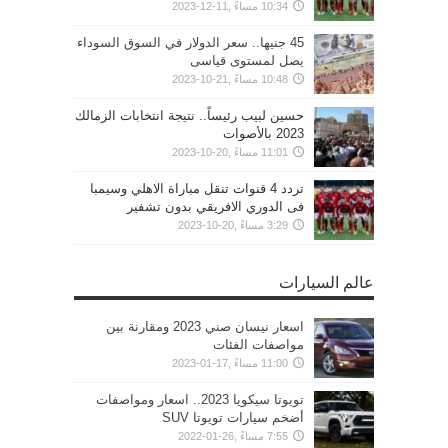
10:34 مساءً ,11-12-2023
45 جنيها.. سعر الدولار في السوق السوداء
يصل لمستوى قياسى
10:48 مساءً ,21-10-2023
حسين لبيب رئيساً.. نتيجة انتخابات الزمالك
2023 بالأصوات
11:01 مساءً ,20-10-2023
تردد 4 قنوات تنقل مباراة الاهلي وسيمبا
فى الدوري الافريقي بدون تشفير
3:29 مساءً ,20-10-2023
عالم السيارات
اسعار نيسان صني 2023 ومقارنة بين
مواصفات الفئات
11:00 مساءً ,17-01-2023
تويوتا سيكويا 2023.. اسعار ومواصفات
أضخم سيارات تويوتا SUV
7:55 مساءً ,26-01-2022