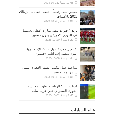
10:48 مساءً ,21-10-2023
حسين لبيب رئيساً.. نتيجة انتخابات الزمالك
2023 بالأصوات
11:01 مساءً ,20-10-2023
تردد 4 قنوات تنقل مباراة الاهلي وسيمبا
فى الدوري الافريقي بدون تشفير
3:29 مساءً ,20-10-2023
تفاصيل جديدة حول حادث الإسكندرية
اليوم ومقتل إسرائليين (فيديو)
4:44 مساءً ,08-10-2023
مواعيد عمل مكتب الشهر العقاري سيتي
ستارز بمدينة نصر
11:01 مساءً ,05-10-2023
قنوات SSC الرياضية تعلن عدم تشفير
الدوري السعودي علي عرب سات
7:46 مساءً ,02-10-2023
عالم السيارات