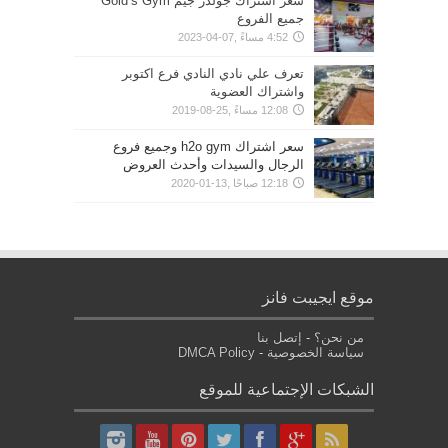
سعر اشتراك جولدز جيم Gold’s Gym
جميع الفروع
4:52 مساءً ,07-04-2023
تعرف علي نادي النادي فرع اكتوبر
واشتراك العضوية
12:08 مساءً ,25-08-2019
سعر اشتراك h2o gym وجميع فروع
الرجال والسيدات وأحدث العروض
12:18 صباحًا ,13-01-2020
موقع ايجيبت فانز
من نحن؟
-
إتصل بنا
سياسة الخصوصية
-
DMCA Policy
الشبكات الإجتماعية للموقع