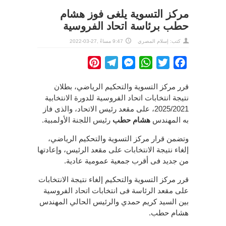
مركز التسوية يلغى فوز هشام
حطب برئاسة اتحاد الفروسية
كتب:
إسلام المصري
9:47 مساءً ,27-03-2022
Pinterest
Telegram
Messenger
WhatsApp
Twitter
Facebook
قرر مركز التسوية والتحكيم الرياضي، بطلان
نتيجة انتخابات اتحاد الفروسية للدورة الانتخابية
2025/2021، على مقعد رئيس الاتحاد، والذى فاز
به المهندس
هشام حطب
رئيس اللجنة الأولمبية.
وتضمن قرار مركز التسوية والتحكيم الرياضي،
إلغاء نتيجة الانتخابات على مقعد الرئيس، وإعادتها
من جديد فى أقرب جمعية عمومية عادية.
قرر مركز التسوية والتحكيم إلغاء نتيجة الانتخابات
على مقعد الرئاسة فى انتخابات اتحاد الفروسية
بين السيد كريم حمدي والرئيس الحالي المهندس
هشام حطب.