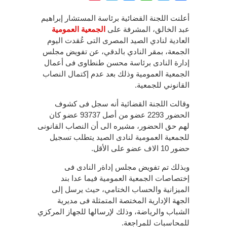
أعلنت اللجنة القضائية برئاسة المستشار إبراهيم
عبد الخالق، المشرفة على
الجمعية العمومية
العادية لنادي الصيد المصرى التى عُقدت اليوم
الجمعة، بمقر النادي بالدقي، عن تفويض مجلس
إدارة النادى برئاسة محسن طنطاوى فى أعمال
الجمعية العمومية وذلك بعد عدم إكتمال النصاب
القانوني للجمعية.
وقالت اللجنة القضائية أنه سجل فى كشوف
الحضور 2293 عضو من أصل 93737 عضو كان
لهم حق الحضور، مشيره الى أن النصاب القانونى
للجمعية العمومية لنادى الصيد يتطلب تسجيل
حضور 10 الاف عضو على الأقل.
وبذلك تم تفويض مجلس إداةر النادى فى
إختصاصات الجمعية العمومية فيما عدا بند
الميزانية والحساب الختامي، حيث يرسل إلى
الجهة الإدارية المختصة المتمثلة فى مديرية
الشباب والرياضة، وذلك لإرسالها للجهاز المركزي
للمحاسبات للمراجعة.