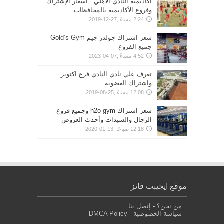
اكاديمية النادي الاهلي.. اسعار الإشتراك
وفروع الأكاديمية بالمحافظات
2:24 مساءً ,27-12-2019
سعر اشتراك جولدز جيم Gold’s Gym
جميع الفروع
4:52 مساءً ,07-04-2023
تعرف علي نادي النادي فرع اكتوبر
واشتراك العضوية
12:08 مساءً ,25-08-2019
سعر اشتراك h2o gym وجميع فروع
الرجال والسيدات وأحدث العروض
12:18 صباحًا ,13-01-2020
موقع ايجيبت فانز
من نحن؟
-
إتصل بنا
سياسة الخصوصية
-
DMCA Policy