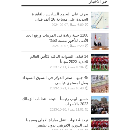
أخر الأخبار
تعرف على التجمع السادس بالقاهرة
الجديدة على مساحة 16 ألف فدان
6:09 مساءً ,07-02-2024
1200 جنية زيادة فى المرتبات ورفع الحد
الأدنى للأجور بنسبة 50%
5:29 مساءً ,07-02-2024
14 قناة.. القنوات الناقلة لكأس العالم
للأندية 2023 مجاناً
10:34 مساءً ,11-12-2023
45 جنيها.. سعر الدولار في السوق السوداء
يصل لمستوى قياسى
10:48 مساءً ,21-10-2023
حسين لبيب رئيساً.. نتيجة انتخابات الزمالك
2023 بالأصوات
11:01 مساءً ,20-10-2023
تردد 4 قنوات تنقل مباراة الاهلي وسيمبا
فى الدوري الافريقي بدون تشفير