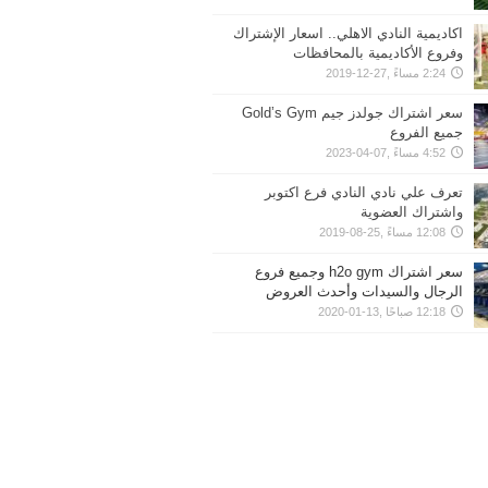
اكاديمية النادي الاهلي.. اسعار الإشتراك
وفروع الأكاديمية بالمحافظات
2:24 مساءً ,27-12-2019
سعر اشتراك جولدز جيم Gold’s Gym
جميع الفروع
4:52 مساءً ,07-04-2023
تعرف علي نادي النادي فرع اكتوبر
واشتراك العضوية
12:08 مساءً ,25-08-2019
سعر اشتراك h2o gym وجميع فروع
الرجال والسيدات وأحدث العروض
12:18 صباحًا ,13-01-2020