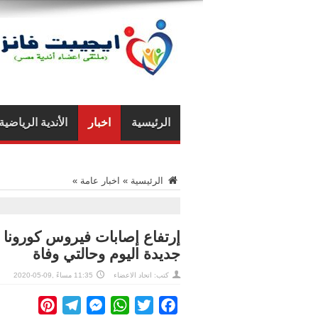
الرئيسية
اخبار
الأندية الرياضية
الرئيسية
»
اخبار عامة
»
جديدة اليوم وحالتي وفاة
كتب: اتحاد الاعضاء
11:35 مساءً ,09-05-2020
interest
Telegram
Messenger
WhatsApp
Twitter
Facebook