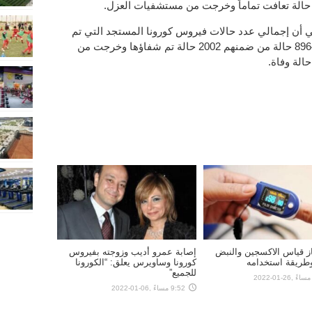
 أن إجمالي عدد حالات فيروس كورونا المستجد التي تم
تسجيلها في مصر حتى اليوم السبت، هو 8964 حالة من ضمنهم 2002 حالة تم شفاؤها وخرجت من
ز قياس الاكسجين والنبض
إصابة عمرو أديب وزوجته بفيروس
وطريقة استخدامه
كورونا وساويرس يعلق: “الكورونا
للجميع”
9:52 مساءً ,06-01-2022