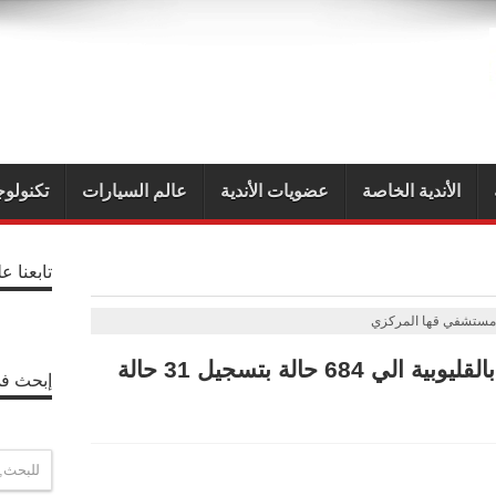
الأندية الخاصة
عضويات الأندية
عالم السيارات
تكنولوج
تابعنا ع
مستشفي قها المركزي
إرتفاع إصابات فيروس كورونا بالقليوبية الي 684 حالة بتسجيل 31 حالة
إبحث في
P