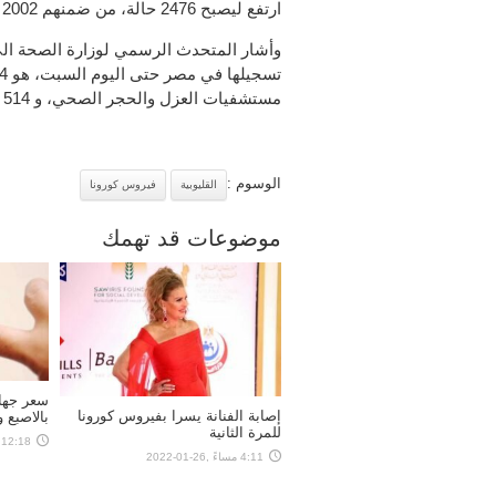
ارتفع ليصبح 2476 حالة، من ضمنهم 2002 حالة تعافت تماماً وخرجت من مستشفيات العزل.
وأشار المتحدث الرسمي لوزارة الصحة الي
مستشفيات العزل والحجر الصحي، و 514 حالة وفاة.
الوسوم :
القليوبية
فيروس كورونا
موضوعات قد تهمك
سعر جها
إصابة الفنانة يسرا بفيروس كورونا
بالاصبع 
للمرة الثانية
12:18 مساءً ,26-01-2022
4:11 مساءً ,26-01-2022