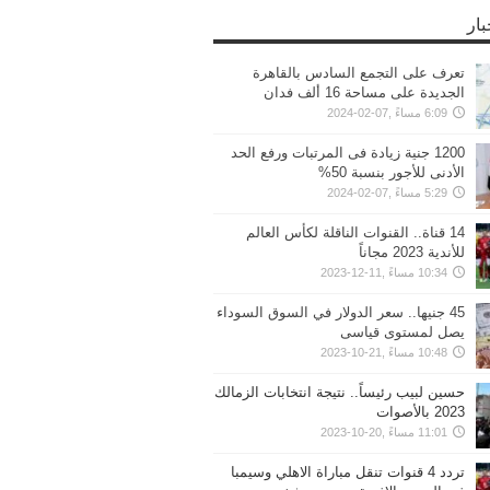
بار
تعرف على التجمع السادس بالقاهرة
الجديدة على مساحة 16 ألف فدان
6:09 مساءً ,07-02-2024
1200 جنية زيادة فى المرتبات ورفع الحد
الأدنى للأجور بنسبة 50%
5:29 مساءً ,07-02-2024
14 قناة.. القنوات الناقلة لكأس العالم
للأندية 2023 مجاناً
10:34 مساءً ,11-12-2023
45 جنيها.. سعر الدولار في السوق السوداء
يصل لمستوى قياسى
10:48 مساءً ,21-10-2023
حسين لبيب رئيساً.. نتيجة انتخابات الزمالك
2023 بالأصوات
11:01 مساءً ,20-10-2023
تردد 4 قنوات تنقل مباراة الاهلي وسيمبا