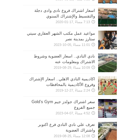
اسعار اشتراك فروع نادى وادى دجلة
والتقسيط والإشتراك السنوي
7:13 مساءً ,17-01-2020
مواعيد عمل مكتب الشهر العقاري سيتي
ستارز بمدينة نصر
11:01 مساءً ,05-10-2023
نادي النادي.. اسعار العضوية وشروط
الاشتراك ومعلومات عنه
10:09 مساءً ,29-08-2019
اكاديمية النادي الاهلي.. اسعار الإشتراك
وفروع الأكاديمية بالمحافظات
2:24 مساءً ,27-12-2019
سعر اشتراك جولدز جيم Gold’s Gym
جميع الفروع
4:52 مساءً ,07-04-2023
تعرف علي نادي النادي فرع اكتوبر
واشتراك العضوية
12:08 مساءً ,25-08-2019