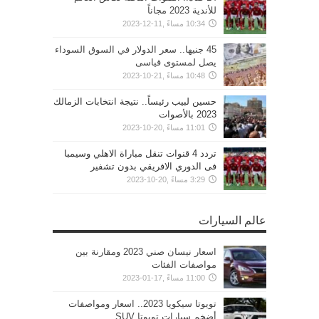
للأندية 2023 مجاناً
10:34 مساءً ,11-12-2023
45 جنيها.. سعر الدولار في السوق السوداء
يصل لمستوى قياسى
10:48 مساءً ,21-10-2023
حسين لبيب رئيساً.. نتيجة انتخابات الزمالك
2023 بالأصوات
11:01 مساءً ,20-10-2023
تردد 4 قنوات تنقل مباراة الاهلي وسيمبا
فى الدوري الافريقي بدون تشفير
3:29 مساءً ,20-10-2023
عالم السيارات
اسعار نيسان صني 2023 ومقارنة بين
مواصفات الفئات
11:00 مساءً ,17-01-2023
تويوتا سيكويا 2023.. اسعار ومواصفات
أضخم سيارات تويوتا SUV