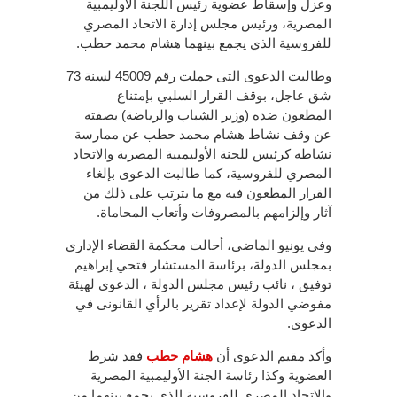
وعزل وإسقاط عضوية رئيس اللجنة الأوليمبية
المصرية، ورئيس مجلس إدارة الاتحاد المصري
للفروسية الذي يجمع بينهما هشام محمد حطب.
وطالبت الدعوى التى حملت رقم 45009 لسنة 73
شق عاجل، بوقف القرار السلبي بإمتناع
المطعون ضده (وزير الشباب والرياضة) بصفته
عن وقف نشاط هشام محمد حطب عن ممارسة
نشاطه كرئيس للجنة الأوليمبية المصرية والاتحاد
المصري للفروسية، كما طالبت الدعوى بإلغاء
القرار المطعون فيه مع ما يترتب على ذلك من
آثار وإلزامهم بالمصروفات وأتعاب المحاماة.
وفى يونيو الماضى، أحالت محكمة القضاء الإداري
بمجلس الدولة، برئاسة المستشار فتحي إبراهيم
توفيق ، نائب رئيس مجلس الدولة ، الدعوى لهيئة
مفوضي الدولة لإعداد تقرير بالرأي القانونى في
الدعوى.
وأكد مقيم الدعوى أن
هشام حطب
فقد شرط
العضوية وكذا رئاسة الجنة الأوليمبية المصرية
والاتحاد المصري للفروسية الذي يجمع بينهما من