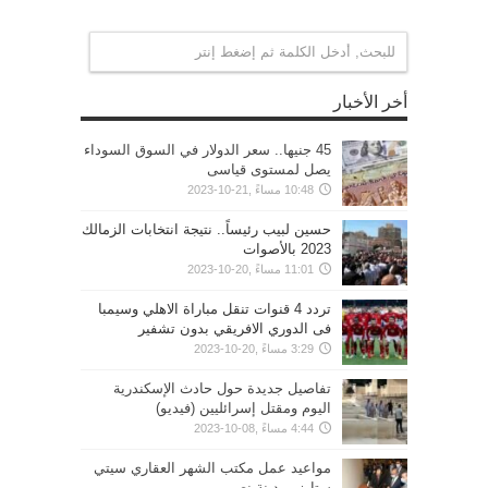
أخر الأخبار
45 جنيها.. سعر الدولار في السوق السوداء
يصل لمستوى قياسى
10:48 مساءً ,21-10-2023
حسين لبيب رئيساً.. نتيجة انتخابات الزمالك
2023 بالأصوات
11:01 مساءً ,20-10-2023
تردد 4 قنوات تنقل مباراة الاهلي وسيمبا
فى الدوري الافريقي بدون تشفير
3:29 مساءً ,20-10-2023
تفاصيل جديدة حول حادث الإسكندرية
اليوم ومقتل إسرائليين (فيديو)
4:44 مساءً ,08-10-2023
مواعيد عمل مكتب الشهر العقاري سيتي
ستارز بمدينة نصر