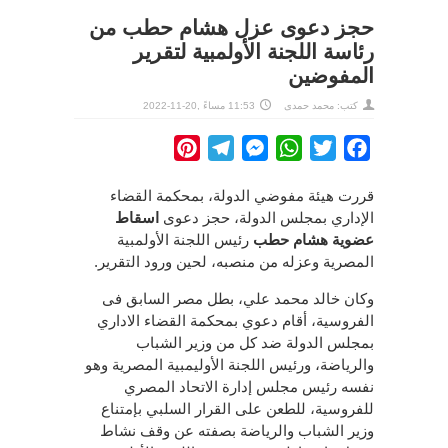
حجز دعوى عزل هشام حطب من
رئاسة اللجنة الأولمبية لتقرير
المفوضين
كتب:
محمد حمدى
11:53 مساءً ,20-11-2022
Pinterest
Telegram
Messenger
WhatsApp
Twitter
Facebook
قررت هيئة مفوضي الدولة، بمحكمة القضاء
الإداري بمجلس الدولة، حجز دعوى
اسقاط
عضوية هشام حطب
رئيس اللجنة الأولمبية
المصرية وعزله من منصبه، لحين ورود التقرير.
وكان خالد محمد علي، بطل مصر السابق فى
الفروسية، أقام دعوي بمحكمة القضاء الاداري
بمجلس الدولة ضد كل من وزير الشباب
والرياضة، ورئيس اللجنة الأوليمبية المصرية وهو
نفسه رئيس مجلس إدارة الاتحاد المصري
للفروسية، للطعن على القرار السلبي بإمتناع
وزير الشباب والرياضة بصفته عن وقف نشاط