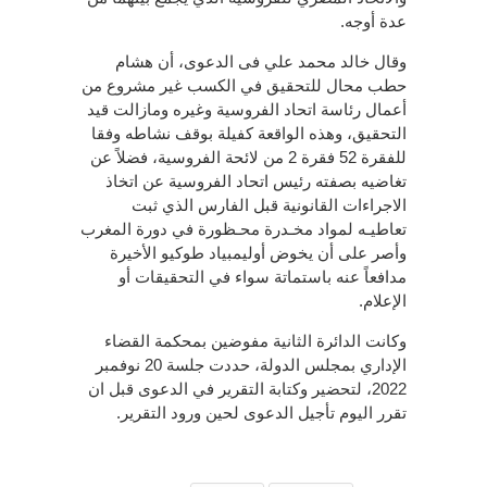
عدة أوجه.
وقال خالد محمد علي فى الدعوى، أن هشام
حطب محال للتحقيق في الكسب غير مشروع من
أعمال رئاسة اتحاد الفروسية وغيره ومازالت قيد
التحقيق، وهذه الواقعة كفيلة بوقف نشاطه وفقا
للفقرة 52 فقرة 2 من لائحة الفروسية، فضلاً عن
تغاضيه بصفته رئيس اتحاد الفروسية عن اتخاذ
الاجراءات القانونية قبل الفارس الذي ثبت
تعاطيـه لمواد مخـدرة محـظورة في دورة المغرب
وأصر على أن يخوض أوليمبياد طوكيو الأخيرة
مدافعاً عنه باستماتة سواء في التحقيقات أو
الإعلام.
وكانت الدائرة الثانية مفوضين بمحكمة القضاء
الإداري بمجلس الدولة، حددت جلسة 20 نوفمبر
2022، لتحضير وكتابة التقرير في الدعوى قبل ان
تقرر اليوم تأجيل الدعوى لحين ورود التقرير.