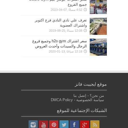
جميع الفروع
4:52 مساءً ,07-04-2023
تعرف علي نادي النادي فرع اكتوبر
واشتراك العضوية
12:08 مساءً ,25-08-2019
سعر اشتراك h2o gym وجميع فروع
الرجال والسيدات وأحدث العروض
12:18 صباحًا ,13-01-2020
موقع ايجيبت فانز
من نحن؟
-
إتصل بنا
سياسة الخصوصية
-
DMCA Policy
الشبكات الإجتماعية للموقع