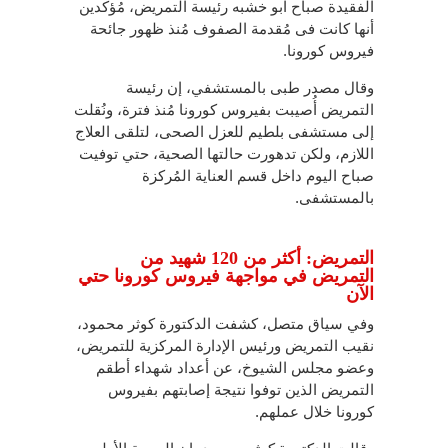
الفقيدة صباح ابو خشبه رئيسة التمريض، مُؤكدين
أنها كانت فى مُقدمة الصفوف مُنذ ظهور جائحة
فيروس كورونا.
وقال مصدر طبى بالمستشفي، إن رئيسة
التمريض أُصيبت بفيروس كورونا مُنذ فترة، ونُقلت
إلى مستشفى بلطيم للعزل الصحى، لتلقى العلاج
اللازم، ولكن تدهورت حالتها الصحية، حتي توفيت
صباح اليوم داخل قسم العناية المُركزة
بالمستشفى.
التمريض: أكثر من 120 شهيد من
التمريض في مواجهة فيروس كورونا حتي
الآن
وفي سياق متصل، كشفت الدكتورة كوثر محمود،
نقيب التمريض ورئيس الإدارة المركزية للتمريض،
وعضو مجلس الشيوخ، عن أعداد شهداء أطقم
التمريض الذين توفوا نتيجة إصابتهم بفيروس
كورونا خلال عملهم.