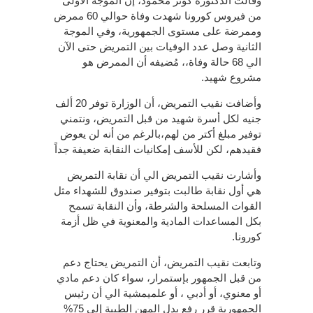
وقالت الدكتورة كوثر محمود، إن الموجة الأولى
من فيروس كورونا شهدت وفاة حوالي 60 ممرض
وممرضة على مستوى الجمهورية، وفي الموجة
الثانية وصل عدد الوفيات بين التمريض حتى الآن
الي 68 حالة وفاة،، مُضيفه أن الممرض هو
مشروع شهيد.
وأضافت نقيب التمريض، أن الوزارة توفر 20 ألف
جنيه لكل أسرة شهيد من قبل التمريض، ونتمني
توفير مبلغ أكتر من لهم،بالرغم من أنه لن يعوض
فقيدهم، لكن للأسف إمكانيات النقابة ضعيفة جداً
وأشارت نقيب التمريض الي أن نقابة التمريض
هي أول نقابة طالبت بتوفير صندوق للشهداء مثل
القوات المسلحة والشرطة، وأن النقابة تسمح
بكل المساعدات المادية والمعنوية في ظل أزمة
كورونا.
وتابعت نقيب التمريض، أن التمريض يحتاج دعم
من قبل الجمهور بإستمرار، سواء كان دعم مادي
أو معنوي، أو أدبي ، أو علميمشية الي أن رئيس
الجمهورية قرر رفع بدل المهن الطبية إلى 75%