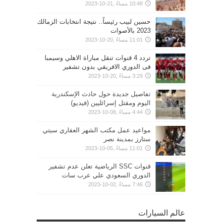
10:48 مساءً ,21-10-2023
حسين لبيب رئيساً.. نتيجة انتخابات الزمالك
2023 بالأصوات
11:01 مساءً ,20-10-2023
تردد 4 قنوات تنقل مباراة الاهلي وسيمبا
فى الدوري الافريقي بدون تشفير
3:29 مساءً ,20-10-2023
تفاصيل جديدة حول حادث الإسكندرية
اليوم ومقتل إسرائليين (فيديو)
4:44 مساءً ,08-10-2023
مواعيد عمل مكتب الشهر العقاري سيتي
ستارز بمدينة نصر
11:01 مساءً ,05-10-2023
قنوات SSC الرياضية تعلن عدم تشفير
الدوري السعودي علي عرب سات
7:46 مساءً ,02-10-2023
عالم السيارات