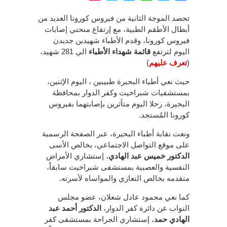
تحصد الموجة الثانية من فيروس كورونا العديد من
أبطال الأطقم الطبية، مع إرتفاع منحني إصابات
فيروس كورونا، وقدم الأطباء شهيدين جديدن
اليوم لترتفع
قائمة شهداء الأطباء
الي 281 شهيد،
(
تعرف عليهم
)
حيث نعي أطباء البحيرة طبيبين ، اليوم الإثنين،
بمستشفيات شبراخيت وكفر الدوار بمحافظة
البحيرة، رحلا اليوم متأثرين بإصابتهما بفيروس
كورونا المُستجد.
ونعت نقابة أطباء البحيرة، عبر الصفحة الرسمية
على موقع التواصل الاجتماعي، بخالص الأسى
الدكتور خميس عبد الهادي
، إستشاري الأمراض
النفسية والعصبية بمستشفى شبراخيت سابقاً،
متقدمه بخالص التعازي والمواساه لأسرته.
كما نعي محمود عادل شعلان، عضو مجلس
النواب عن دائرة كفر الدوار،
الدكتور أحمد عبد
الهادي حمد
، إستشاري الجراحة بمستشفى كفر