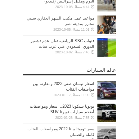
اليوم ومقتل إسرائليين (فيديو)
4:44 مساءً ,08-10-2023
مواعيد عمل مكتب الشهر العقاري سيتي
ستارز بمدينة نصر
11:01 مساءً ,05-10-2023
قنوات SSC الرياضية تعلن عدم تشفير
الدوري السعودي علي عرب سات
7:46 مساءً ,02-10-2023
عالم السيارات
اسعار نيسان صني 2023 ومقارنة بين
مواصفات الفئات
11:00 مساءً ,17-01-2023
تويوتا سيكويا 2023.. اسعار ومواصفات
أضخم سيارات تويوتا SUV
7:55 مساءً ,26-01-2022
سعر تويوتا بيلتا 2022 ومواصفات الفئات
كاملة والضمان