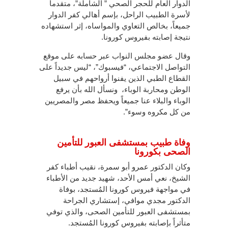
الدوار العام للحجر الصحي ” الشاملة”، متقدماً
لأسرة الطبيب الراحل، بإسم أهالي كفر الدوار
جميعاً، بخالص التعاوي والمواساه، إثر استشهاده
نتيجة إصابته بفيروس كورونا.
وقال عضو مجلس النواب عبر حسابه على موقع
التواصل الاجتماعي، “فيسبوك”، “ليس جديداً على
القطاع الطبي الذين يفنوا أرواحهم في سبيل
الوطن ومحاربة الوباء، ونسأل الله بأن يرفع
الوباء والبلاء عنا جميعاً ويحفظ مصر والمصريين
من كل مكروه وسوء”.
وفاة طبيب بمستشفى العبور للتأمين
الصحى بكورونا
وكان الدكتور عمرو أبو سمرة، نقيب أطباء كفر
الشيخ، نعي أمس الأحد، شهيد جديد من الأطباء
في مواجهة فيروس كورونا المُستجد، بوفاة
الدكتور مجدي موافي، إستشاري الجراحة
بمستشفى العبور للتأمين الصحى، والذي توفي
متأثراً بإصابته بفيروس كورونا المُستجد.