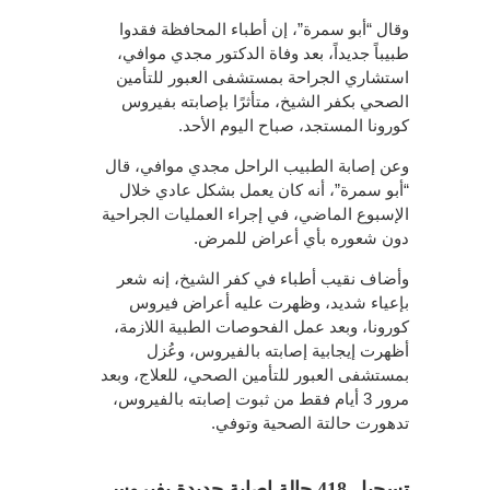
وقال “أبو سمرة”، إن أطباء المحافظة فقدوا
طبيباً جديداً، بعد وفاة الدكتور مجدي موافي،
استشاري الجراحة بمستشفى العبور للتأمين
الصحي بكفر الشيخ، متأثرًا بإصابته بفيروس
كورونا المستجد، صباح اليوم الأحد.
وعن إصابة الطبيب الراحل مجدي موافي، قال
“أبو سمرة”، أنه كان يعمل بشكل عادي خلال
الإسبوع الماضي، في إجراء العمليات الجراحية
دون شعوره بأي أعراض للمرض.
وأضاف نقيب أطباء في كفر الشيخ، إنه شعر
بإعياء شديد، وظهرت عليه أعراض فيروس
كورونا، وبعد عمل الفحوصات الطبية اللازمة،
أظهرت إيجابية إصابته بالفيروس، وعُزل
بمستشفى العبور للتأمين الصحي، للعلاج، وبعد
مرور 3 أيام فقط من ثبوت إصابته بالفيروس،
تدهورت حالتة الصحية وتوفي.
تسجيل 418 حالة إصابة جديدة بفيروس