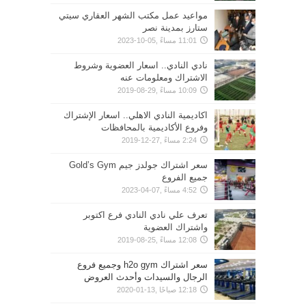
مواعيد عمل مكتب الشهر العقاري سيتي
ستارز بمدينة نصر
11:01 مساءً ,05-10-2023
نادي النادي.. اسعار العضوية وشروط
الاشتراك ومعلومات عنه
10:09 مساءً ,29-08-2019
اكاديمية النادي الاهلي.. اسعار الإشتراك
وفروع الأكاديمية بالمحافظات
2:24 مساءً ,27-12-2019
سعر اشتراك جولدز جيم Gold’s Gym
جميع الفروع
4:52 مساءً ,07-04-2023
تعرف علي نادي النادي فرع اكتوبر
واشتراك العضوية
12:08 مساءً ,25-08-2019
سعر اشتراك h2o gym وجميع فروع
الرجال والسيدات وأحدث العروض
12:18 صباحًا ,13-01-2020