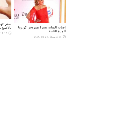
سعر جها
إصابة الفنانة يسرا بفيروس كورونا
بالاصبع 
للمرة الثانية
12:18 مساءً ,26-01-2022
4:11 مساءً ,26-01-2022