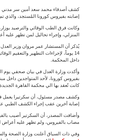
كشف أصدقاء محمد سعد أمين سر مدني بمحك
إصابته بفيروس كورونا المُستجد، والذي تم
وكانت فرق الطب الوقائي والترصيد بوزا
المنزلي، وإجراء تحاليل لمن تظهر عليه أ
يُذكر أن المستشار عمر مروان وزير العدل
14 يوماً، لإجراءات التطهير والتعقيم ال
داخل المحكمة.
بفيروس كورونا، لأحد المتواجدين داخل مب
كانت تُعقد بها الي محكمة القاهرة الجديد
وكشف مصدر مسئول، أن سكرتيرا يعمل في ا
إصابة آخرين عقب إجراء الكشف الطبي علي
وأضافت المصدر، أن السكرتير أصيب بالف
مصاب بالفيروس، ولم تظهر عليه أعراض الإ
وفي ذات السياق أعلنت وزارة الصحة والسكان، اليوم الأ