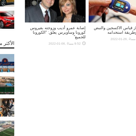
ز قياس الاكسجين والنبض
إصابة عمرو أديب وزوجته بفيروس
وطريقة استخدامه
كورونا وساويرس يعلق: “الكورونا
للجميع”
الأكثر 
9:52 مساءً ,06-01-2022