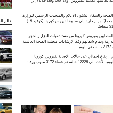
المُستجد، بعد أن ثبتت إيجابية تحاليلها معمليًا للفيروس، و18 حالة وفاة جديدة إثر
الصحة والسكان لشئون الإعلام والمتحدث الرسمي للوزارة،
أن عدد الحالات التي تحولت نتائج تحاليلها معمليًا من إيجابية إلى سلبية لفيروس كورونا (كوفيد-19)
عالم ال
مجاهد” أنه تم عن خروج 222 من المصابين بفيروس كورونا من مستشفيات العزل والحجر
لازمة وتمام شفائهم وفقًا لإرشادات منظمة الصحة العالمية،
.
إرتفاع إجمالي عدد حالات الإصابة بفيروس كورونا
المستجد التي تم تسجيلها في مصر حتى اليوم، الأحد، الي 12229 حالة، تم شفاء 3172 منهم، ووفاة