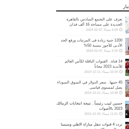
بار
تعرف على التجمع السادس بالقاهرة
الجديدة على مساحة 16 ألف فدان
6:09 مساءً ,07-02-2024
1200 جنية زيادة فى المرتبات ورفع الحد
الأدنى للأجور بنسبة 50%
5:29 مساءً ,07-02-2024
14 قناة.. القنوات الناقلة لكأس العالم
للأندية 2023 مجاناً
10:34 مساءً ,11-12-2023
45 جنيها.. سعر الدولار في السوق السوداء
يصل لمستوى قياسى
10:48 مساءً ,21-10-2023
حسين لبيب رئيساً.. نتيجة انتخابات الزمالك
2023 بالأصوات
11:01 مساءً ,20-10-2023
تردد 4 قنوات تنقل مباراة الاهلي وسيمبا