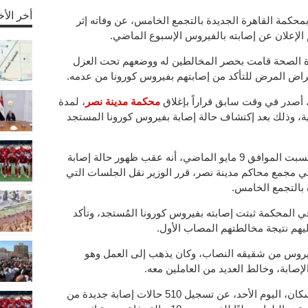
أخر الأخ
مة القاهرة الجديدة بالتجمع الخامس، عن وفاته إثر
 الإعلان عن إصابته بالفيروس الإسبوع الماضي.
رة الصحة قامت بحصر المخالطين له ووضعهم تحت العزل
عراض المرض للتأكد من إصابتهم بفيروس كورونا من عدمه.
، أصدر في وقت سابق قراراً بإغلاق
محكمة مدينة نصر
، لمدة
وقائية، وذلك بعد إكتشاف حالة إصابة بفيروس كورونا المستجد
وأكدت وزارة العدل في بيان صحفي يوم السبت الموافق 9 مايو الماضي، أنه عقب ظهور حالة إصابة
ني مجمع محاكم مدينة نصر، قرر الوزير نقل الجلسات التي
ة بالتجمع الخامس.
لمحكمة ثبتت إصابته بفيروس كورونا المُستجد، وتأكد
هم نتيجة مخالطتهم المصاب الأول.
يروس من شقيقه النصاب، وكان يذهب إلى العمل وهو
صابة، وخالط العديد من العاملين معه.
حد، عن تسجيل 510 حالات إصابة جديدة من