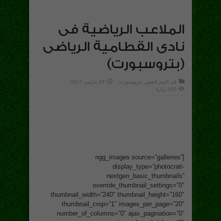
الملاعب الرياضية فى
نادى القطامية الرياضى
(بتروسبورت)
في
البوم الصور
,
بتروسبورت
29 مارس، 2017
185 زيارة
[ngg_images source=”galleries”
display_type=”photocrati-
nextgen_basic_thumbnails”
override_thumbnail_settings=”0″
thumbnail_width=”240″ thumbnail_height=”160″
thumbnail_crop=”1″ images_per_page=”20″
number_of_columns=”0″ ajax_pagination=”0″