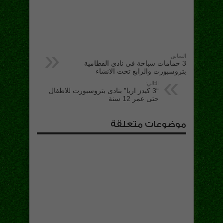
السابق:
3 حمامات سباحة فى نادى القطامية
بتروسبورت والرابع تحت الانشاء
التالي:
“3 كيدز اريا” بنادى بتروسبورت للاطفال
حتى عمر 12 سنة
موضوعات متعلقة