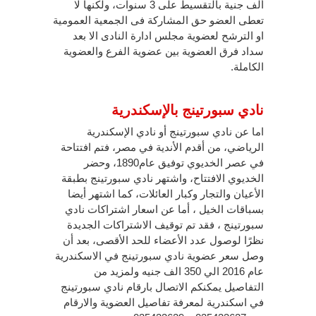
ألف جنية بالتقسيط على 3 سنوات، ولكنها لا
تعطى العضو حق المشاركة فى الجمعية العمومية
او الترشح لعضوية مجلس ادارة النادى الا بعد
سداد فرق العضوية بين عضوية الفرع والعضوية
الكاملة.
نادي سبورتينج بالإسكندرية
اما عن نادي سبورتينج أو نادي الإسكندرية
الرياضي، من أقدم الأندية في مصر، فتم افتتاحة
في عصر الخديوي توفيق عام1890، وحضر
الخديوي الافتتاح، واشتهر نادي سبورتينج بطبقة
الأعيان والتجار وكبار العائلات، كما اشتهر أيضا
بسباقات الخيل ، أما عن اسعار اشتراكات نادي
سبورتينج ، فقد تم توقيف الاشتراكات الجديدة
نظرًا لوصول عدد الأعضاء للحد الأقصى، بعد أن
وصل سعر عضوية نادي سبورتينج في الاسكندرية
عام 2016 الي 350 الف جنيه ولمزيد من
التفاصيل يمكنكم الاتصال بارقام نادي سبورتينج
في اسكندرية لمعرفة تفاصيل العضوية والارقام