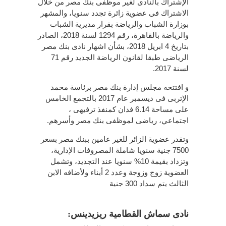
الإشتراك بالنادى لغير موظفى بنك مصر من خلال
الاشتراك فى عضوية زائرة تجدد سنويا، والمشهر
بوزارة الشباب والرياضة بقرار مديرية الشباب
والرياضة بالقاهرة، رقم 1294 لسنة 2018، الصادر
بتاريخ 4 ابريل 2018، بشأن اشهار نادى بنك مصر
الرياضى طبقا لقانون الرياضة الجديد رقم 71
لسنة 2017.
و افتتحه مجلس إدارة بنك مصر برئاسة محمد
الإتربى فى ديسمبر عام 2017 بالتجمع الخامس
على مساحة 6.14 فدان كمنفذ ترفيهى ،
اجتماعي، رياضى لموظفى بنك مصر وأسرهم.
وتقدر عضوية الزائر للغير عامين ببنك مصر بسعر
7500 جنية سنويا شاملة المصروفات الإدارية،
وتزداد بقيمة 10% سنويا عند التجديد، وتشمل
العضوية زوج وزوجة وعدد 2 أبناء ولأضافه الابن
الثالث يتم سداد 300 جنية
نادى سماش القطامية ريزيدينس: