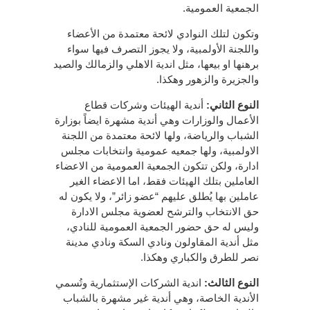
الجمعية العمومية.
وتكون لتلك النوادي لائحة معتمدة من الأعضاء
واللجنة الأولمبية، ولا يجوز التصرف فيها سواء
برهنها او بيعها، مثل اندية الاهلي والزمالك والصيد
والجزيرة والزهور وهكذا.
النوع الثاني:
أندية الهيئات وشركات قطاع
الأعمال والوزارات وهي أندية مشهرة ايضاً بوزارة
الشباب والرياضة، ولها لائحة معتمدة من اللجنة
الاولمبية، ولها جمعيه عمومية وانتخابات مجلس
ادارة، ولكن تتكون الجمعية العمومية من الاعضاء
العاملين بتلك الهيئات فقط، اما الاعضاء الغير
عاملين بها يُطلق عليهم “عضو زائر”، ولا يكون له
حق الانتخاب والترشح لعضوية مجلس الادارة
وليس له حق حضور الجمعية العمومية للنادي،
مثل أندية المقاولون ونادي السكة ونادي مدينة
نصر للطرق والكباري وهكذا.
النوع الثالث:
اندية الشركات الإستثمارية وتُسمي
الأندية الخاصة، وهي أندية غير مشهرة بالشباب