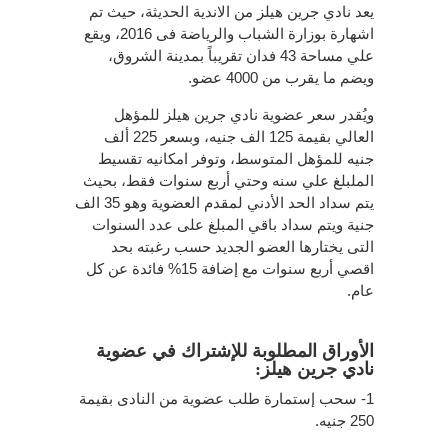
يعد نادي جرين هيلز من الاندية الحديثة، حيث تم
اشهارة بوزارة الشباب والرياضة فى 2016، ويقع
علي مساحة 43 فدان تقريباً بمدينة الشروق،
ويضم ما يقرب من 4000 عضو.
ويُقدر سعر عضوية نادي جرين هيلز للمؤهل
العالي بقيمة 125 الف جنيه، وبسعر 225 ألف
جنيه للمؤهل المتوسط، وتوفر امكانيه تقسيط
الملبلغ علي سنه وحتي أربع سنوات فقط، بحيث
يتم سداد الحد الأدني لمقدم العضوية وهو 35 الف
جنية ويتم سداد باقي المبلغ على عدد السنوات
التى يختارها العضو الجديد حسب رغبته بحد
اقصي أربع سنوات مع إضافة 15% فائدة عن كل
عام.
الأوراق المطلوبة للإشتراك في عضوية
نادي جرين هيلز:
1- سحب إستمارة طلب عضوية من النادى بقيمة
250 جنيه.