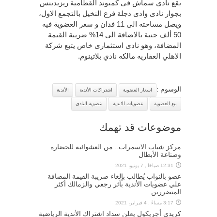
يقع نادي سماش فى كمبوند القطامية ريزيدينس
بجوار نادى وادى دجلة فرع النخيل بالتجمع الاول،
ويصل مساحته الى 11 فدان و سعر العضوية فيه
50 ألف جنية بالاضافة الى 14% ضريبة القيمة
المضافة، وهو نادى استثمارى خاص يتبع شركة
الاهلي العقاريه مالكه نادي بلاتينوم.
الوسوم :
اسعار العضوية
اشتراكات الأندية
الأندية
بيع العضوية
عضويات الاندية
عضوية النادى
موضوعات قد تهمك
مركز شباب الاسمرات.. من العشوائية للحضارة
وصناعة الأبطال
12:31 صباحًا , 7 يونيو، 2021
عضو بالنواب يُطالب بإلغاء ضريبة القيمة المضافة
علي عضويات الأندية بأثر رجعي والزمالك أكثر
المتضررين
3:17 مساءً , 4 فبراير، 2021
كريدي أجريكول يعلن سداد اشتراك الأندية الرياضية