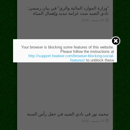
“وزارة الموارد المائية والري” في بيان رسمي:
نادي الصيد سدد غرامة تبديد وإهمال المياة
20 ديسمبر، 2018
Your browser is blocking some features of this website.
Please follow the instructions at
http://support.heateor.com/browser-blocking-social-
features/
to unblock these.
محمد نور في نادي الصيد في حفل رأس السنة
13 ديسمبر، 2018