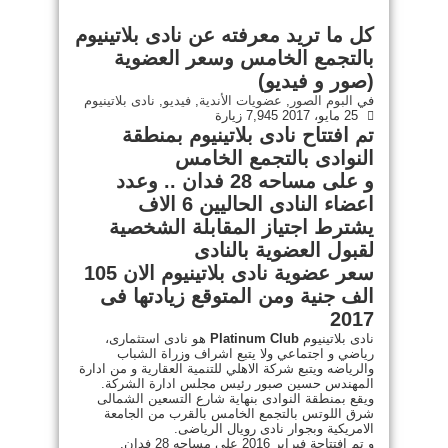
كل ما تريد معرفته عن نادى بلاتينيوم
بالتجمع الخامس وسعر العضوية
(صور و فيديو)
في
البوم الصور
,
عضويات الأندية
,
فيديو
,
نادى بلاتينيوم
25 مايو، 2017
7,945 زيارة
تم افتتاح نادى بلاتينيوم بمنطقة
النوادى بالتجمع الخامس
و على مساحه 28 فدان .. وعدد
اعضاء النادى الحاليين 6 الاف
يشترط اجتياز المقابلة الشخصية
لقبول العضوية بالنادى
سعر عضوية نادى بلاتينيوم الان 105
الف جنية ومن المتوقع زيادتها فى
2017
نادى بلاتينيوم
Platinum Club
هو نادى استثمارى،
رياضي و اجتماعي ولا يتبع اشراف وزراة الشباب
والرياضه ويتبع شركة الاهلي للتنمية العقارية و من ادارة
المهندس حسين صبور رئيس مجلس ادارة الشركة.
ويقع بمنطقة النوادى بنهاية شارع التسعين الشمالى
شرق اللوتس بالتجمع الخامس بالقرب من الجامعة
الامريكية وبجوار نادى رويال الرياضى.
و تم افتتاحة فبراير 2016 على مساحه 28 فدان.