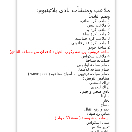
ملاعب ومنشأت نادى بلاتينيوم:
ويضم النادى:
2 ملعب كرة طائرة
6 ملاعب تنس
2 ملعب كرة يد
2 ملعب كرة سلة
3 ملاعب كرة خماسية
1 ملعب كرة قدم قانوني
2 ساحة جودو
ساحه فروسية ورياضة ركوب الخيل ( 4 فدان من مساحه النادي)
4 ملاعب سكواش
حمامات سباحة :
حمام سباحة اوليمبي
حمام سباحة للأطفال
حمام سباحة ترفيهي به أمواج صناعية ( wave pool )
مضامير التريض :
تراك للمشي
تراك للجري
نادي صحي و جيم :
ساونا
بخار
مساج
جيم و رفع اثقال
مباني رياضية :
اسطبلات فروسية ( سعة 60 جواد )
مبنى اسكواش
تغيير ملابس
النادي الصحي