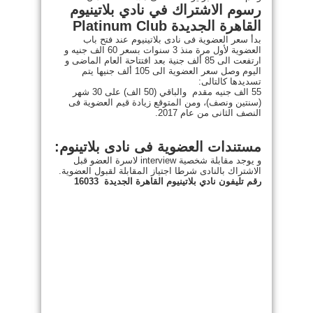
رسوم الاشتراك في نادي بلاتينيوم
القاهرة الجديدة Platinum Club
بدأ سعر العضوية فى نادى بلاتينيوم عند فتح باب
العضوية لأول مرة منذ 3 سنوات بسعر 60 الف جنيه و
ارتفعت الى 85 ألف جنية بعد افتتاحة العام الماضى و
اليوم وصل سعر العضوية الى 105 ألف جنيها يتم
تسديدها كالتالى:
55 الف جنيه مقدم والباقي (50 الف) على 30 شهر
(سنتين ونصف)، ومن المتوقع زيادة قيم العضوية فى
النصف الثانى من عام 2017.
مستندات العضوية فى نادى بلاتينوم:
و يوجد مقابلة شخصية interview لاسرة العضو قبل
الاشتراك بالنادى شرطا اجتياز المقابلة لقبول العضوية.
رقم تليفون نادي بلاتينيوم القاهرة الجديدة
16033