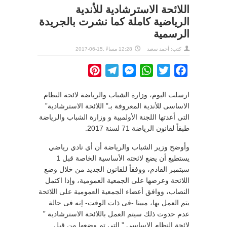
اللائحة الاسترشادية للأندية
الرياضية كاملة كما نشرت بالجريدة
الرسمية
كتب:
أحمد سعيد
12:28 مساءً ,15-06-2017
Pinterest
Telegram
Messenger
WhatsApp
Twitter
Facebook
ارسلت اليوم، وزارة الشباب والرياضة لائحة النظام
الاساسى للأندية المعروفة بـ” اللائحة الاسترشادية”
التى أعدتها اللجنة الأولمبية و وزارة الشباب والرياضة
طبقاً لقانون الرياضة 71 لسنة 2017.
وأوضح وزير الشباب والرياضة أن أي نادي رياضي
يستطيع أن يضع لائحته الأساسية الخاصة قبل 1
سبتمبر القادم، ووفقاً للقانون الجديد من خلال وضع
اللائحة وعرضها على الجمعية العمومية، وإذا اكتمل
النصاب، ووافق أعضاء الجمعية العمومية على اللائحة
يتم العمل بها، مبينا -فى ذات الوقت- إنه فى حالة
عدم حدوث ذلك سيتم العمل باللائحة الاسترشادية ”
لائحة النظام الاساسى ” التى تم وضعها من قبل