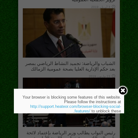
3 أبريل، 2019
الشباب والرياضة: تجميد النشاط الرياضي بمصر
بعد حكم الإدارية العليا بصحة عمومية الزمالك
23 مارس، 2019
Your browser is blocking some features of this website.
Please follow the instructions at
http://support.heateor.com/browser-blocking-social-
features/
to unblock these.
رئيس النواب يطالب وزير الرياضة بإعتماد لائحة