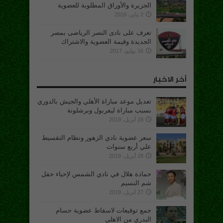
الجزيرة والأوراق المطلوبة للعضوية
2 يناير، 2018
تعرف على نادى النصر الرياضى بمصر
الجديدة وقيمة العضوية والاشتراك
16 يوليو، 2017
أخر الاخبار
تعديل موعد مباراة الأهلي والجيش بالدوري
بسبب مباراة ليفربول وبرشلونة
28 أبريل، 2019
سعر عضوية نادي الزهور ونظام التقسيط
علي أربع سنوات
28 أبريل، 2019
حمادة هلال في نادي الشمس لإحياء حفل
شم النسيم
27 أبريل، 2019
جمع توقيعات لاسقاط عضوية حسام
البدري من الاهلي