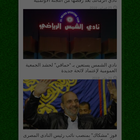
نادي الزمالك بعد رفضها من اللجنة الأولمبية
25 فبراير، 2019
نادي الشمس يستعين بـ “حماقي” لحشد الجمعية
العمومية لإعتماد لائحة جديدة
20 يناير، 2019
فوز “مشكاك” بمنصب نائب رئيس النادى المصرى