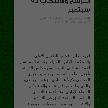
الترشح والانتخاب لـ9
سبتمبر
في
لوائح وقوانين الأندية والرياضة
,
نادى الزهور
17 يونيو، 2017
45 زيارة
قررت دائرة فحص الطعون الأولى
بالمحكمة الإدارية العليا ، برئاسة المستشار
أحمد الشاذلى نائب رئيس مجلس الدولة،
تأجيل الطعن المقام من د.سيد بحيرى،
المحامى وكيلاً عن نادى الزهور الرياضى،
والذى يطالب بوقف تنفيذ وإلغاء حكم
القضاء الإدارى بمنح أعضاء النوادى
الرياضية الفرعية الحق فى الترشح
والانتخاب، وحضور الجمعيات العمومية