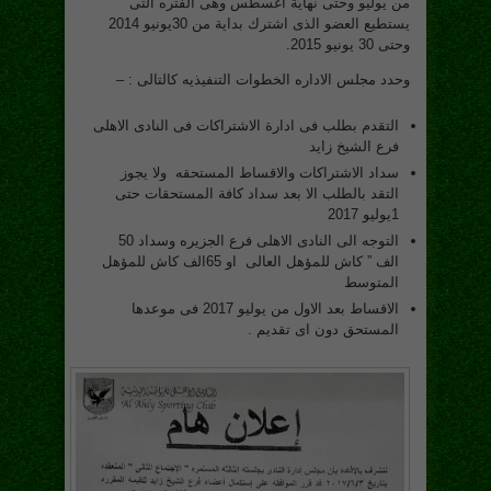
من يوليو وحتى نهاية اغسطس وهى الفتره التى
يستطيع العضو الذى اشترك بداية من 30يونيو 2014
وحتى 30 يونيو 2015.
وحدد مجلس الاداره الخطوات التنفيذيه كالتالى : –
التقدم بطلب فى ادارة الاشتراكات فى النادى الاهلى
فرع الشيخ زايد
سداد الاشتراكات والاقساط المستحقه ولا يجوز
التقد بالطلب الا بعد سداد كافة المستحقات حتى
1يوليو 2017
التوجه الى النادى الاهلى فرع الجزيره وسداد 50
الف ” كاش للمؤهل العالى او 65الف كاش للمؤهل
المتوسط
الاقساط بعد الاول من يوليو 2017 فى موعدها
المستحق دون اى تقديم .