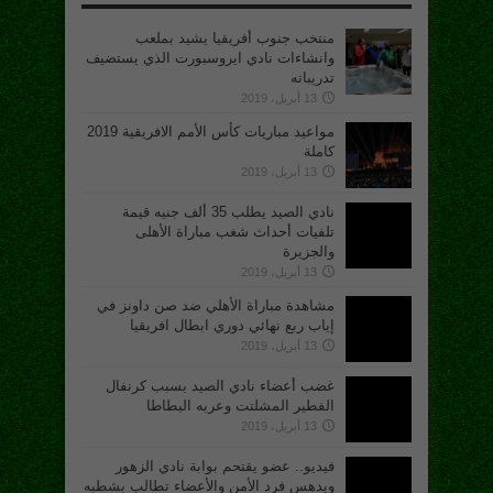
منتخب جنوب أفريقيا يشيد بملعب
وانشاءات نادي ايروسبورت الذي يستضيف
تدريباته
13 أبريل، 2019
مواعيد مباريات كأس الأمم الافريقية 2019
كاملة
13 أبريل، 2019
نادي الصيد يطلب 35 ألف جنيه قيمة
تلفيات أحداث شغب مباراة الأهلى
والجزيرة
13 أبريل، 2019
مشاهدة مباراة الأهلي ضد صن داونز في
إياب ربع نهائي دوري ابطال افريقيا
13 أبريل، 2019
غضب أعضاء نادي الصيد بسبب كرنفال
الفطير المشلتت وعربه البطاطا
13 أبريل، 2019
فيديو.. عضو يقتحم بوابة نادي الزهور
ويدهس فرد الأمن والأعضاء تطالب بشطبه