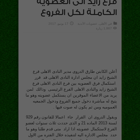
فرع زايد الى العضوية
الكاملة لكل الفروع
في
الأهلى
,
عضويات الأندية
17 يونيو، 2017
1,867 زيارة
أعلن الكابتن طارق الدروى مدير النادى الاهلى قرع
الشيخ زايد ان مجلس ادارة النادى الاهلى قد قرر
استكمال فرق العضويه بين فرع النادى الاهلى فرع
الشيخ زايد والنادى الاهلى الفرع الرئيسى وذالك لمن
يريد من الاعضاء الموقرين ان يستكمل عضويته وهو ما
يتيح له مباشرة دخول جميع الفروع ودخول الجمعيه
العموميه ومن ثم يكون له صوت فيها .
ويقول الدروى ان القرار جاء اعمالا للقانون رقم 929
لسنة 2013 الماده 21 و الذى حددت ثلاث سنوات لعضو
الفرع لاستكمال عضويته اذا اراد متى قدم طلبا وهو ما
حدد مجلس الاداره اليه لتنفيذه خلال الفتره من الاول