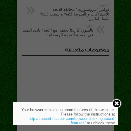
السابق:
فواتير “بتروسبورت” مخالفة للائحة
الاشتراكات و الضريبة 23% و ليست 13%
طبقا للقانون
التالي:
بالصور: كاريكا يحتفل مع أعضاء نادى الصيد
فى أمسية الخيمة الرمضانية
موضوعات متعلقة
Your browser is blocking some features of this website.
Please follow the instructions at
http://support.heateor.com/browser-blocking-social-
features/
to unblock these.