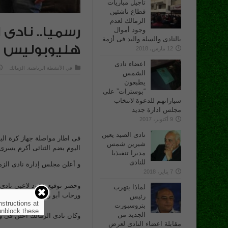
تأجيل مباريات
قطاع ناشئين
الزمالك لعدم
رسميا.. نادى 
وجود أموال
بالنادى والسلة واليد فى أزمة
هليوبوليس لك
12 مارس، 2018
اعضاء نادى
في
الأنشطة الرياضية
,
الزمالك
الشمس
يطبعون
“بوسترات” على
سياراتهم للدعوة لانتخاب
مجلس ادارة جديد
9 أكتوبر، 2017
نادى الصيد يعين
فى اطار مواصلة جهاز كرة الي
شيرين شمس
اليوم بضم الثنائى أكرم يسرى 
مديرا تنفيذيا
للنادى
و أعلن مجلس إدارة نادى الزم
7 يناير، 2018
وحضر توقيع عقود لاعبى نادى 
لماذا يتهرب
ورحاب أبو رجيلة عضو مجلس ال
رئيس
nstructions at
بتروسبورت
nblock these.
الجديد من
وكان نادى الزمالك أعلن فى 
مقابلة اعضاء النادى لعرض