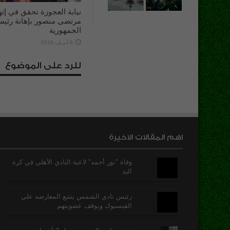
نيابة العجوزة تحقق في إته
مرتضى منصور بإهانة رئي
الجمهورية
9 أبريل، 2019
للرد على الموضوع
اهم المقالات الاخيرة
وفاة "نور أحمد" لاعبة النادي الأهلي في كرة
اليد
رئيس نادي الشمس يتتبع المعارضه علي
الفيسبوك ويوقف عضويتهم