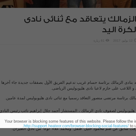
الزمالك يتعاقد مع ثنائى نادى
رة اليد
12 يوليو، 2017
61 زيارة
د بنادى الزمالك برئاسة حسام غريب تدعيم الفريق الأول بصفقات جديدة جاء آخرها
و اللاعب على حازم لاعبا نادى هليوبوليس الرياضى.
الك برئاسة مرتضى منصور التعاقد رسميا مع ثنائى نادى هليوبوليس لمدة عامين.
هليوبوليس لصفوف نادي الزمالك ، المستشار أحمد جلال إبراهيم نائب رئيس النادي
إدارة وحسام غريب رئيس جهاز اليد بالنادى.
Your browser is blocking some features of this website. Please follow the i
http://support.heateor.com/browser-blocking-social-features/
to u
وقت سابق عن ضم محمود خليل “فلفل” ومحمد علاء “لوكا” من نادي الطيران.