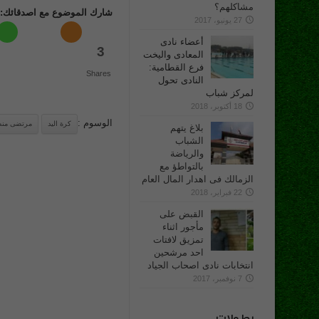
مشاكلهم؟
شارك الموضوع مع اصدقائك:
27 يونيو، 2017
أعضاء نادى
3
المعادى واليخت
فرع القطامية:
Shares
النادى تحول
لمركز شباب
18 أكتوبر، 2018
الوسوم :
كرة اليد
مرتضى منص
بلاغ يتهم
الشباب
والرياضة
بالتواطؤ مع
الزمالك فى اهدار المال العام
22 فبراير، 2018
القبض على
مأجور اثناء
تمزيق لافتات
احد مرشحين
انتخابات نادى اصحاب الجياد
7 نوفمبر، 2017
بطولات