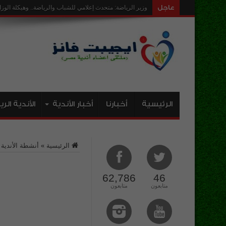
عاجل
ارض ن
الرئيسية
أخبارنا
أخبار الأندية
الأندية الر
الرئيسية
»
أنشطة الأندية
»
62,786
46
متابعون
متابعون