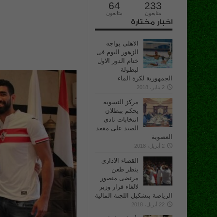
64
233
متابعون
متابعون
اخبار مختارة
الاهلى يواجه
الزهور اليوم فى
ختام الدور الاول
لبطولة
الجمهورية لكرة الماء
2 يناير، 2018
مركز التسوية
يحكم ببطلان
انتخابات نادى
الصيد على مقعد
العضوية
2 أبريل، 2018
القضاء الادارى
ينظر طعن
مرتضى منصور
لالغاء قرار وزير
الرياضة بتشكيل اللجنة المالية
22 أبريل، 2018