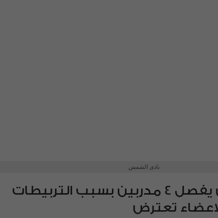
نادى الشمس
نادى الشمس يفصل 4 مدربين بسبب التربيطات
الاعضاء تعترض