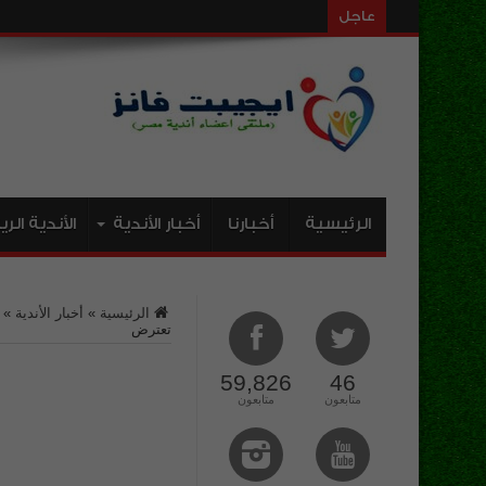
عاجل
أعضاء وادى دجلة ي
الرئيسية
أخبارنا
أخبار الأندية
الأندية الر
الرئيسية
»
أخبار الأندية
»
تعترض
59,826
46
متابعون
متابعون