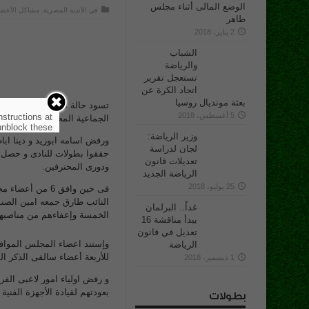
الوضع المالى أثناء مجلس
في
الأندية المصرية
,
مشاكل الأعضا
طاهر
2 يناير، 2018
الشباب
والرياضة
تستعجل تقرير
اتحاد الكرة عن
بعثة مونديال روسيا
تسود حالة من ثورة الغضب بي
5 أغسطس، 2018
nstructions at
الجماعية المختلفة واعفائهم 
nblock these.
وزير الرياضة:
ورفض اسامه ابوزيد و دينا ا
لجان لدراسة
تعديلات قانون
ودورى المحترفين.
الرياضة الجديد
25 يوليو، 2018
فى حين وافق 6 
النائب طارق جمعه امين الصن
غداً.. البرلمان
الخمسة وإعفاءهم من مناصبهم
يبدأ مناقشة 16
تعديل في قانون
وإستند اعضاء المجلس الموافق
الرياضة
للأربعة أعضاء سالفى الذكر ال
1 ديسمبر، 2018
و رفض اولياء امور لاعبى الف
بعودتهم لقيادة الأجهزة الفن
بطولات