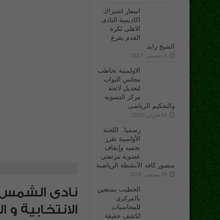
اسعار اشتراك
اكاديمية النادى
الاهلى لكرة
القدم بفرع
الشيخ زايد
8 ديسمبر، 2017
الاولمبية تخاطب
مجلس النواب
لتعديل لائحة
مركز التسوية
والتحكيم الرياضى
14 فبراير، 2018
رسميا.. اللجنة
الأولمبية تقرر
تجميد وإيقاف
عضوية مرتضى
منصور كافه الأنشطة الرياضية
29 سبتمبر، 2018
الخطيب يستعين
بالمركزى
الانتخابية و 
للمحاسبات
لكشف حقيقة