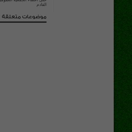
القادم
موضوعات متعلقة
أبطال نادي الشمس للخم
الحديث يحصدون ميداليات
بطولة الجمهورية
10 فبراير، 2019