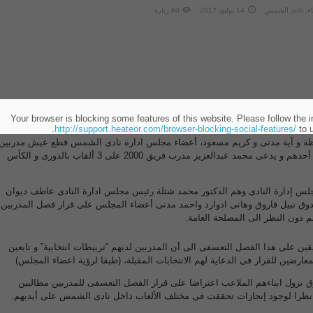
ء
,
نادى الشمس
14 يوليو، 2017
60 زيارة
ن أعضاء نادى الشمس بعد صدور قرار بالفصل التعسفى لأربعة مدربين من الألعاب
Your browser is blocking some features of this website. Please follow the i
من مناصبهم.
http://support.heateor.com/browser-blocking-social-features/
to u
باظة و آية مدنى و كريم مسعود، أعضاء مجلس ادارة نادى الشمس قطع عيش مدربين
حققوا بطولات للنادى و حصل أحدهم و يدعى محمد عبدالعزيز مدرب فريق 2000 على 3 ألقاب بالدورى و الكأس
من أعضاء مجلس إدارة النادى وهم الدكتور محمد شتلة رئيس مجلس ادارة النادى عاطف ديوان
دوق نبيل فاروق وهانى ادوارد واحمد مدنى أعضاء المجلس على قرار فصل المدربين
 دون النظر الى المصلحة العامة.
ين على هذا الفصل التعسفى الى أن المدربين لديهم “تربيطات انتخابية” و تابعين
معارضين للقرار فى الدعاية لهم الانتخابات المقبلة، (طبقا لرؤية اعضاء المجلس)
رق نزول ابناءهم الملاعب اعتراضا على قرار الفصل التعسفى للمدربين مطالبين
ية نظرا لوجود إنجازات تحققت فى مختلف الألعاب داخل نادى الشمس على أيديهم.