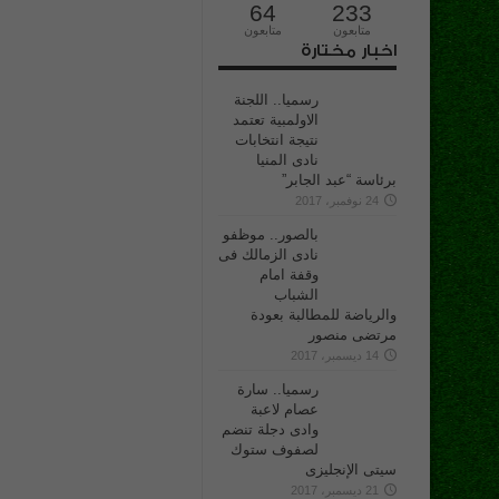
64
233
متابعون
متابعون
اخبار مختارة
رسميا.. اللجنة
الاولمبية تعتمد
نتيجة انتخابات
نادى المنيا
برئاسة “عبد الجابر”
24 نوفمبر، 2017
بالصور.. موظفو
نادى الزمالك فى
وقفة امام
الشباب
والرياضة للمطالبة بعودة
مرتضى منصور
14 ديسمبر، 2017
رسميا.. سارة
عصام لاعبة
وادى دجلة تنضم
لصفوف ستوك
سيتى الإنجليزى
21 ديسمبر، 2017