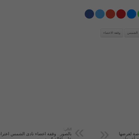
 الشمس
وقفة الاعضاء
التالي:
اصة لعرضها
بالصور.. وقفة اعضاء نادى الشمس اعترا
مية أغسطس
على اقالة 4 مدربين