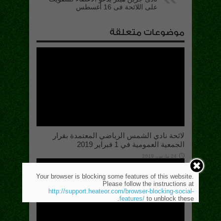
على اللائحة فى 16 أغسطس
موضوعات متعلقة
لائحة نادي الشمس الرياضي المعتمدة بقرار
الجمعية العمومية في 1 فبراير 2019
24 مارس، 2019
Your browser is blocking some features of this website.
Please follow the instructions at
http://support.heateor.com/browser-blocking-social-
features/
to unblock these.