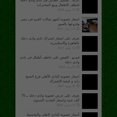
كارثة.. تشكيل عصابى فى نادى وادى دجلة
لخطف الاطفال وبيع المخدرات
14 يونيو، 2018
اسعار عضوية أشهر صالات الجيم فى مصر
وفروعها بالصور
13 أبريل، 2017
تعرف على اسعار اشتراك نادى وادى دجلة
بالقاهرة والاسكندرية
23 يوليو، 2017
فيديو.. القبض على خاطف أطفال فى نادى
وادى دجلة
8 أبريل، 2018
اسعار عضوية النادى الأهلى فرع الشيخ
زايد و كيفية الإشتراك
26 يونيو، 2017
تعرف على عرض عضوية وادى دجلة بـ 75
ألف جنية واسعار التجديد السنوى
11 فبراير، 2018
أسعار عضوية النادى الاهلى والتقسيط