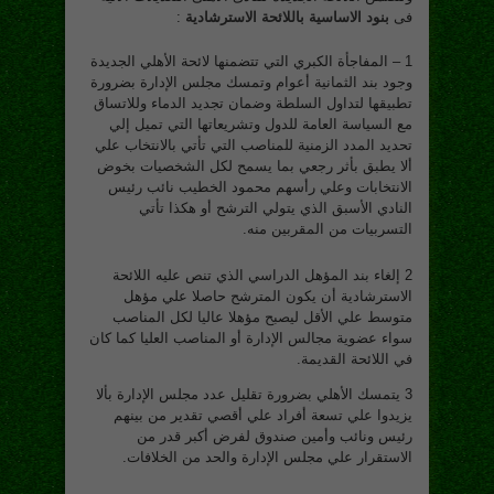
فى
بنود الاساسية باللائحة الاسترشادية
:
1 – المفاجأة الكبري التي تتضمنها لائحة الأهلي الجديدة
وجود بند الثمانية أعوام وتمسك مجلس الإدارة بضرورة
تطبيقها لتداول السلطة وضمان تجديد الدماء وللاتساق
مع السياسة العامة للدول وتشريعاتها التي تميل إلي
تحديد المدد الزمنية للمناصب التي تأتي بالانتخاب علي
ألا يطبق بأثر رجعي بما يسمح لكل الشخصيات بخوض
الانتخابات وعلي رأسهم محمود الخطيب نائب رئيس
النادي الأسبق الذي يتولي الترشح أو هكذا تأتي
التسربيات من المقربين منه.
2 إلغاء بند المؤهل الدراسي الذي تنص عليه اللائحة
الاسترشادية أن يكون المترشح حاصلا علي مؤهل
متوسط علي الأقل ليصبح مؤهلا عاليا لكل المناصب
سواء عضوية مجالس الإدارة أو المناصب العليا كما كان
في اللائحة القديمة.
3 يتمسك الأهلي بضرورة تقليل عدد مجلس الإدارة بألا
يزيدوا علي تسعة أفراد علي أقصي تقدير من بينهم
رئيس ونائب وأمين صندوق لفرض أكبر قدر من
الاستقرار علي مجلس الإدارة والحد من الخلافات.