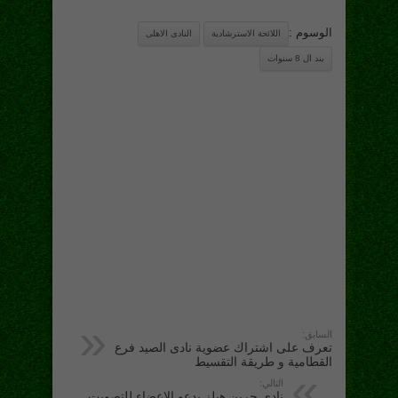
الوسوم :
اللائحة الاسترشادية
النادى الاهلى
بند ال 8 سنوات
السابق:
تعرف على اشتراك عضوية نادى الصيد فرع
القطامية و طريقة التقسيط
التالي:
نادى جرين هيلز يدعو الاعضاء للتصويت