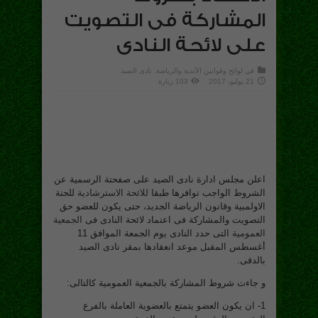
المشاركة فى التصويت
على لائحة النادى
في
لوائح وقوانين الأندية والرياضة
,
نادى الصيد
21 يوليو، 2017
103 زيارة
اعلن مجلس ادارة نادى الصيد على صفحتة الرسمية عن
الشروط الواجب توافرها طبقا
للائحة الاسترشادية
للجنة
الاولمبية وقانون الرياضة الجديد، حتى يكون للعضو حق
التصويت والمشاركة فى اعتماد لائحة النادى فى
الجمعية
العمومية
التى حدد النادى يوم الجمعة الموافق 11
أغسطس المقبل موعد انعقادها بمقر نادى الصيد
بالدقى.
و جاءت شروط المشاركة بالجمعية العمومية كالتالى:
1- ان يكون العضو يتمتع بالعضوية العاملة بالفرع