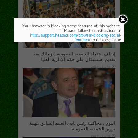
Your browser is blocking some features of this website.
Please follow the instructions at
http://support.heateor.com/browser-blocking-social-
features/
to unblock these.
إيقاف إعتماد الجمعية العمومية للزمالك بعد
تقديم إستشكال علي حكم الإدارية العليا
9 أبريل، 2019
اليوم.. محاكمة رئس نادي الصيد السابق بتهمة
تزوير الجمعية العمومية
3 أبريل، 2019