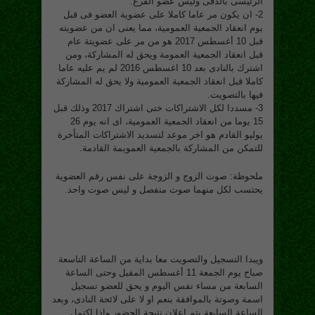
الرئيسى بالدقى وليس عضو الفرع.
2- ان يكون مر عاما كاملا على عضوية العضو فى قبل
يوم انعقاد الجمعية العمومية، مما يعنى ان من عضويته
قبل 10 أغسطس 2017 هو من مر على عضويتة عام
قبل انعقاد الجمعية العمومة ويحق له المشاركة، ومن
اشترك بالنادى بعد 10 اغسطس 2016 لم يم عليه عاما
كاملا قبل انعقاد الجمعية العمومية ولا يحق له المشاركة
فيها بالتصويت.
3- مسددا لكل الاشتراكات ختى اشتراك 2017 وذلك قبل
15 يوما من انعقاد الجمعية العمومية، اى انه يوم 26
يوليو القادم هو اخر موعد لتسديد الاشتراكات المتأخرة
للتمكن من المشاركة بالجمعية العمويمة القادمة.
ملحوظة: صوت الزوج و الزوجة على نفس رقم العضوية
يحتسب لكل منهما صوت منفصل و ليس صوت واحد.
ويبدا التسجيل والتصويت معا بداية من الساعة التاسعة
صباح يوم الجمعة 11 أغسطس المقبل وحتى الساعة
السابعة من مساء نفس اليوم و يحق للعضو تسجيل
اسمة وصوتة بالموافقة بنعم او لا على لائحة النادى، وبعد
الساعة السابعة يتم اعلان نتيجة الحضور واذا اكتمل