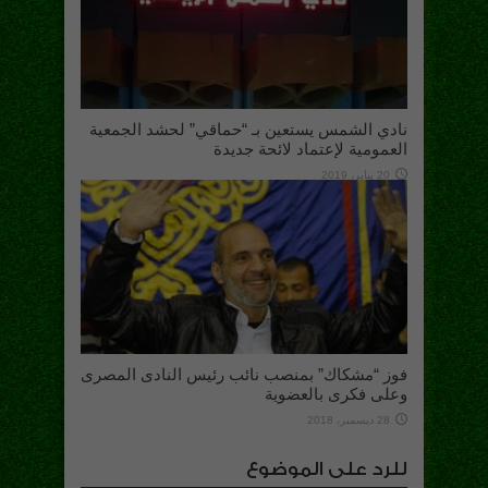
نادي الشمس يستعين بـ “حماقي” لحشد الجمعية
العمومية لإعتماد لائحة جديدة
20 يناير، 2019
فوز “مشكاك” بمنصب نائب رئيس النادى المصرى
وعلى فكرى بالعضوية
28 ديسمبر، 2018
للرد على الموضوع