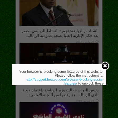
الشباب والرياضة: تجميد النشاط الرياضي بمصر
بعد حكم الإدارية العليا بصحة عمومية الزمالك
23 مارس، 2019
Your browser is blocking some features of this website.
Please follow the instructions at
http://support.heateor.com/browser-blocking-social-
features/
to unblock these.
رئيس النواب يطالب وزير الرياضة بإعتماد لائحة
نادي الزمالك بعد رفضها من اللجنة الأولمبية
25 فبراير، 2019