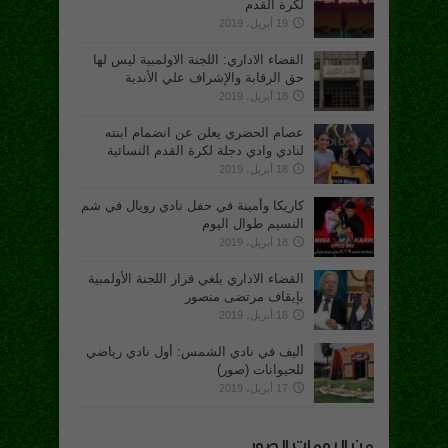
لكرة القدم
19 أبريل، 2019
القضاء الاداري: اللجنة الاولمبية ليس لها
حق الرقابة والإشراف علي الأندية
18 أبريل، 2019
عصام الحضري يعلن عن انضمام ابنته
لنادي وادي دجلة لكرة القدم النسائية
18 أبريل، 2019
كاريكا وأمينة في حفل نادي رويال في شم
النسيم طوال اليوم
18 أبريل، 2019
القضاء الاداري يلغي قرار اللجنة الأولمبية
بإيقاف مرتضى منصور
18 أبريل، 2019
أليف في نادي الشمس: أول نادي رياضي
للحيوانات (صور)
17 أبريل، 2019
من البومات الصور