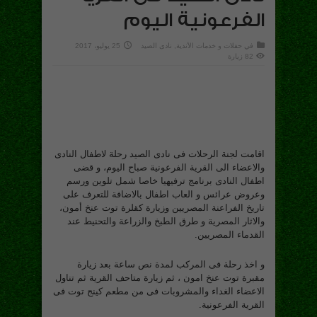
الفرعونية اليوم
في
حفلات و خدمات الأندية
,
نادى الصيد
25 يوليو، 2017
82 زيارة
اقامت لجنة الرحلات فى نادى الصيد رحلة لاطفال النادى
والاعضاء الى القرية الفرعونية صباح اليوم، و قضى
اطفال النادى برنامج ترفيهيا خاصا شمل تلوين ورسم
وعروض عرائس و العاب اطفال بالاضافة للتعرف على
تاريخ الفراعنة المصريين وزيارة كقلرة توت عنخ أمون،
والاثار المصرية و طرق الطبخ والزراعة والتحنيط عند
القدماء المصريين.
و اخذ رحلة فى المركب لمدة نص ساعة بعد زيارة
مقبرة توت عنخ امون ، ثم زيارة متاحف القرية ثم تناول
الاعضاء الغداء والمشروبات فى من مطعم كينج توت فى
القرية الفرعونية.