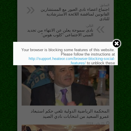
السابق:
اجتماع اعضاء نادى العبور مع المستشارين
القانونين لمناقشة اللائحة الاسترشادية
للنادى
التالي:
نادى سموحة يعلن عن الانتهاء من تجديد
المبنى الاجتماعى “كلوب هوس”
موضوعات متعلقة
Your browser is blocking some features of this website.
Please follow the instructions at
http://support.heateor.com/browser-blocking-social-
features/
to unblock these.
المحكمة الرياضية الدولية تلغي حكم استبعاد
عمرو السعيد من انتخابات نادي الصيد
21 يناير، 2019