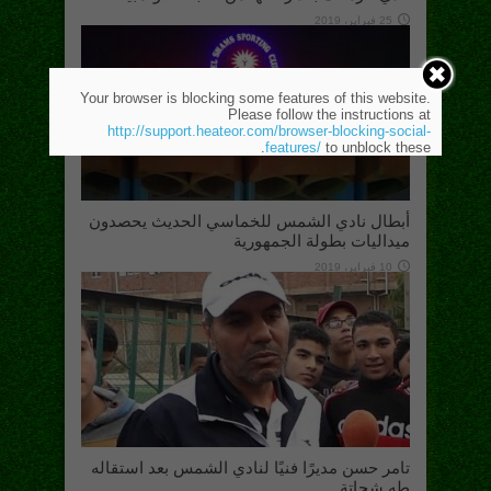
25 فبراير، 2019
Your browser is blocking some features of this website.
Please follow the instructions at
http://support.heateor.com/browser-blocking-social-
features/
to unblock these.
أبطال نادي الشمس للخماسي الحديث يحصدون
ميداليات بطولة الجمهورية
10 فبراير، 2019
تامر حسن مديرًا فنيًا لنادي الشمس بعد استقاله
طه شحاتة