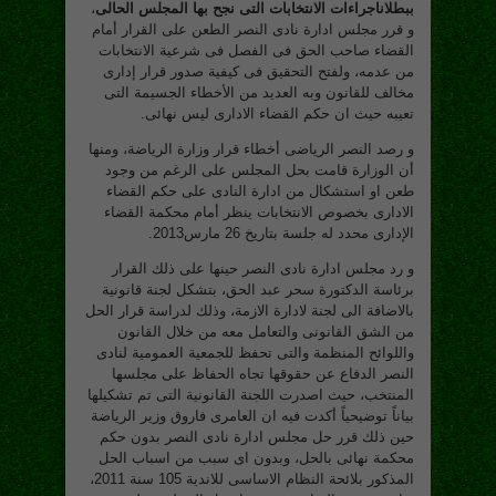
ببطلاناجراءات الانتخابات التى نجح بها المجلس الحالى
،
و قرر مجلس ادارة نادى النصر الطعن على القرار أمام
القضاء صاحب الحق فى الفصل فى شرعية الانتخابات
من عدمه، ولفتح التحقيق فى كيفية صدور قرار إدارى
مخالف للقانون وبه العديد من الأخطاء الجسيمة التى
تعيبه حيث ان حكم القضاء الادارى ليس نهائى.
و رصد النصر الرياضى أخطاء قرار وزارة الرياضة، ومنها
أن الوزارة قامت بحل المجلس على الرغم من وجود
طعن او استشكال من ادارة النادى على حكم القضاء
الادارى بخصوص الانتخابات ينظر أمام محكمة القضاء
الإدارى محدد له جلسة بتاريخ 26 مارس2013.
و رد مجلس ادارة نادى النصر حينها على ذلك القرار
برئاسة الدكتورة سحر عبد الحق، بتشكل لجنة قانونية
بالاضافة الى لجنة لادارة الازمة، وذلك لدراسة قرار الحل
من الشق القانونى والتعامل معه من خلال القانون
واللوائح المنظمة والتى تحفظ للجمعية العمومية لنادى
النصر الدفاع عن حقوقها تجاه الحفاظ على مجلسها
المنتخب، حيث اصدرت اللجنة القانونية التى تم تشكيلها
بياناً توضيحياً أكدت فيه ان العامرى فاروق وزير الرياضة
حين ذلك قرر حل مجلس ادارة نادى النصر بدون حكم
محكمة نهائى بالحل، وبدون اى سبب من اسباب الحل
المذكور بلائحة النظام الاساسى للاندية 105 سنة 2011،