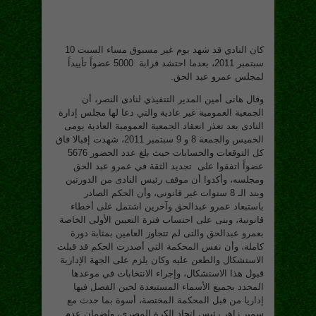
كان النادي قد شهد يوم غير مسبوق مساء السبت 10
سبتمبر 2011، بعدما احتشد قرابة 5000 عضواً تأييداً
لمجلس عمرو عبد الحق.
وقال هانى أمين المدير التنفيذي لنادى النصر، أن
الجمعية العمومية غير عادية والتي دعا لها مجلس إدارة
النادى بعد تعذر انعقاد الجمعية العمومية العادية يومى
الخميس والجمعة 8 و 9 سبتمبر 2011، شهدت إقبالا فاق
كل التوقعات والحسابات حيث بلغ عدد الحضور 5676
عضواً اتفقوا على تجديد الثقة في عمرو عبد الحق
ومجلسه، وأكدوا أن موقف رئيس النادى من الدورتين
وبند الـ 8 سنوات غير قانونى، وأن الحكم الصادر
باستبعاد عمرو عبدالحق وآخرين اشتمل على أخطاء
قانونية، وبنى على احتساب فترة التعيين الأولى الخاصة
بعمرو عبدالحق والتى لم تتجاوز العامين بمثابة دورة
كاملة، وأن نفس المحكمة التي أصدرت الحكم قد قبلت
الاستشكال والطعن عليه وكان يلزم على الجهة الإدارية
قبول هذا الاستشكال، وإجراء الانتخابات في موعدها
المحدد بجميع الأسماء المستبعدة لحين الفصل فيها
إداريا من قبل المحكمة المختصة، أسوة بما حدث مع
سمير زاهر رئيس اتحاد الكرة المصري، ولضمان عدم