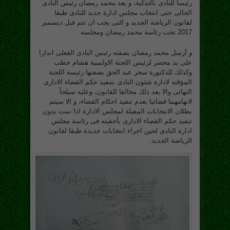
رئيسا للنادى بالتذكية، و يعد محمد رمضان رئيس النادى
الحالى حتى انتخاب مجلس ادارة جديد للنادى طبقا
لقانون الرياضة الجديد و التى يجب ان تتم قبل ديسمبر
2017 تحت رئاسة محمد رمضان ومجلسه.
و أرسل محمد رمضان بصفته رئيس النادى الفعلى انذارا
على يد محضر لرئيس اللجنة الاولمبية هشام حطب
وكذلك للدكتورة سحر عبد الحق بصفتها رئيسة اللجنة
المؤقته لادارة شئون النادى بتنفيذ حكم القضاء الادارى
النهائى والا يعد ذلك مخالفا للقانون، وعليه سيلجأ
لاتهامهما قضائيا بعدم تنفيذ احكام القضاء، و الا سيتم
بطلان الانتخابات المقبلة لمجلس الادارة اذا تمت بدون
تنفيذ حكم القضاء الادارى بأحقيته فى رئاسة مجلس
ادارة النادى لحين اجراء انتخابات جديدة طبقا لقانون
الرياضة الجديد.