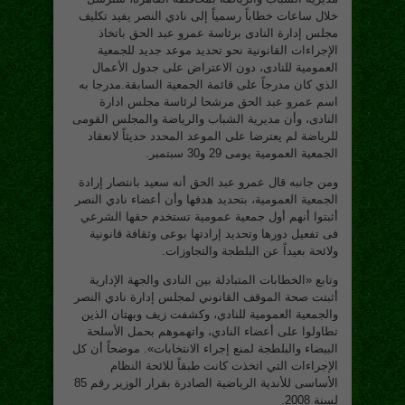
خلال ساعات خطاباً رسمياً إلى نادي النصر يفيد تكليف
مجلس إدارة النادى برئاسة عمرو عبد الحق باتخاذ
الإجراءات القانونية نحو تحديد موعد جديد للجمعية
العمومية للنادى، دون الاعتراض على جدول الأعمال
الذي كان مدرجاً على قائمة الجمعية السابقة.مدرجا به
اسم عمرو عبد الحق مرشحا لرئاسة مجلس ادارة
النادى، وأن مديرية الشباب والرياضة والمجلس القومى
للرياضة لم يعترضا على الموعد المحدد حديثاً لانعقاد
الجمعية العمومية يومى 29 و30 سبتمبر.
ومن جانبه قال عمرو عبد الحق أنه سعيد بانتصار إرادة
الجمعية العمومية، بتحديد هدفها وأن أعضاء نادي النصر
أثبتوا أنهم أول جمعية عمومية تستخدم حقها الشرعي
فى تفعيل دورها وتحديد إرادتها بوعى وثقافة قانونية
ولائحة بعيداً عن البلطجة والتجاوزات.
وتابع «الخطابات المتبادلة بين النادى والجهة الإدارية
أثبتت صحة الموقف القانوني لمجلس إدارة نادي النصر
والجمعية العمومية للنادي، وكشفت زيف وبهتان الذين
تطاولوا على أعضاء النادي، واتهموهم بحمل الأسلحة
البيضاء والبلطجة لمنع إجراء الانتخابات». موضحاً أن كل
الإجراءات التي اتخذت كانت طبقاً للائحة النظام
الأساسى للأندية الرياضية الصادرة بقرار الوزير رقم 85
لسنة 2008.