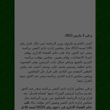
و فى 3 مارس 2013:
أصدر العامرى فاروق، وزير الرياضة حين ذلك، قرار رقم
180 لسنة 2013 بحل مجلس إدارة نادى النصر برئاسة
سحر عبد الحق، بناء على حكم القضاء الادارى بوقف
اجراء الانتخابات، وقام بتعيين مجلس مؤقت برئاسة
البدرى الضبع، وماهر جمال نائب الرئيس، وفى العضوية
حاتم عطية، وسمير محمد على، وسحر أحمد، بعد رفض
الطعن المقدم من النادى على قرار حل المجلس،
ورفض مجلس ادارة النادى برئاسة سحر عبد الحق تنفيذ
القرار ايضا.
و قرر مجلس إدارة نادى النصر برئاسة سحر عبد الحق
تقديم مذكرة لرئيس الوزراء حينها “هشام قنديل” بعد
قرار وزارة الرياضة، للشكوى من وزير الرياضة بحل
مجلس إدارة نادى النصر وتعيين آخر مؤقت بناء
على
حكم القضاء الادارى فى دعوى رقم 55315 لسنه 66 ق