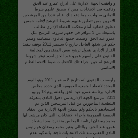
و وافقت الجهة الادارية على ادراح عمرو عبد الحق
وقائمته فى الانتخابات ممن لا ينطبق عليهم شرط
الثمانى سنوات ، مما دفع ذلك قيام عددا من المرشحين
الاخرين ممن تنطبق عليهم شروط الترشح لإقامة خمس
دعاوى قضائية أمام محكمة القضاء الإدارى تطالب
باستبعاد من لا تتوافر في حقهم شروط الترشح مثل
عمرو عبد الحق، وضمت جميع الدعاوى متضامنه وصدر
حكم في شقها العاجل بتاريخ 6 سبتمبر 2011 بوقف تنفيذ
القرار الإدارى بقبول ترشح بعض المتقدمين لمخالفة
القانون على رأسهم عمرو عبد الحق لعدم توفر شروط
الترشح له حين اجراء تلك الانتخابات طبقا للائحة النظام
الاساسى.
وأوضحت الدعوى أنه بتاريخ 8 سبتمبر 2011 وهو اليوم
المحدد لانعقاد الجمعية العمومية الذى حدده مجلس
الادارة برئاسه عمرو عبد الحق واعلنه يوم 18 يوليو
2011، تم منع الجهة الإدارية من دخول النادى بمعرفة
البلطجية المأجورين من قبل المرشحين الذين تم
استبعادهم بالحكم ولم تتمكن الجهة الإدارية من انعقاد
الجمعية العمومية واجراء الانتخابات االتى كان مرشحا لها
محمد رمضان لرئاسة المجلس منفدردا بعد استبعاد
عمرو عبد الحق، وبالتالى يعتبر محمد رمضان هو رئيس
النادى الفعلى منذ تلك الانتخابات ناجحا بالتذكية لعدم