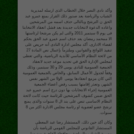
وأكد نادى النصر خلال الخطاب الذى ارسله لمديرية
الشباب والرياضة بعد صدور ذلك القرار بمنع عمرو عبد
الحق ن الترشح وبالتالى حذف اسمه من المرشحين
واعاده الدعوة لانتخابات جديدة بعد فشل انعقاد الانتخابتا
فى يوم 8 سبتمبر 2011 والتى لم يكن مرشحا لرئاستها
الا ممحمد رمضان بعد حذف اسم عمرو عبد الحق بحكم
لقضاء الادارى، أكد مجلس ادارة النادى أنه حريص على
تنفيذ اللوائح والقوانين، وملتزماً بإعمال نص المادة 27
من لائحة النظام الأساسي للأندية الرياضية، والتي تعطى
لمجلس الإدارة الحق في تحديد موعد جديد لانعقاد
الجمعية العمومية للنادى يومى 29 و 30 سبتمبر، وذلك
وفقاً لجدول الأعمال السابق، والخاص بالجمعية العمومية
التي كان مزمع انعقادها يومى 8و9 من الشهر نفس
الشهر، وتعذر إقامتها بسبب رفض أعضاء الجمعية
العمومية إجراء الانتخابات بها دون درج اسم عمرو عبد
الحق ضمن كشوف المرشحين للرئاسة حيث كانت لائحة
النظام الاساسى تنص على بند ال 8 سنوات والذى يمنع
ترشح عضو لعضوية او رئاسة مجلس الادارة اكثر من 8
سنوات.
وكان أكد حين ذلك، المستشار رضا عبد المعطي
المستشار القانوني للمجلس القومي للرياضة بأن
مديرية الشباب والرياضة بمحافظة القاهرة، سترسل