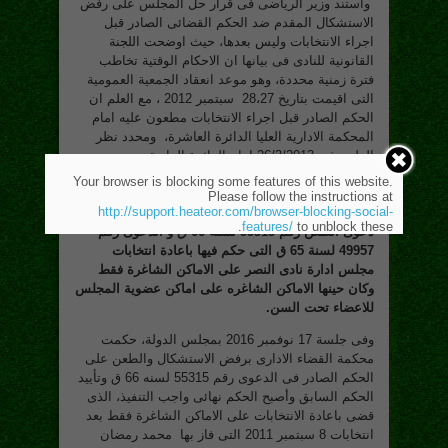
واستند وزير الرياضى فى قرار حل المجلس على رفض
الاستشكال المقدم ضد الحكم القضائى الصادر قبل
اجراء الانتخابات وليس بعدها، حيث اوضحت اللجنة
القانونية للنادى فى بيانها ان الاحكام الوقتية تخاطب
فترة زمنية محددة، وهو موعد انعقاد الجمعية العمومية
التى اقيمت بتاريخ 28،27 سبتمبر 2012 ، مع العلم ان
الحكم الصادر قبل اجراء الانتخابات مطعون عليه امام
المحكمة الادارية العليا الدائرة العاشرة، ومحدد نظر
الطعن فى 26/3/2013 امام الدائرة الرابعة .
Your browser is blocking some features of this website.
Please follow the instructions at
http://support.heateor.com/browser-blocking-social-
features/
to unblock these.
دعوى الطعن رقم
55315 لسنة 66 ق و الدعوى رقم
49957 لسنة 65 ق التى حكم فيها باعادة انتخابات
مجلس ادارة نادى النصر على الاماكن الشاغرة فقط
وكان حينها الاماكن الشاغره على اماكن عضوية المجلس
للاعضاء تحت السن.
وفى جلسة 17 نوفمبر 2016 بمجلس الدولة، حكمت
محكمة القضاء الادارى برفض الاستشكال والطعن على
الحكم الصادر فى الدعوى رقم 55315 لسنه 66 ق وتأييد
الحكم السابق وأصبح الحكم نهائى واجب التنفيذ، الذى
قضى باعادة الانتخابات على الاماكن الشاغرة فقط بعد
انتخابات 8 سبتمبر 2011 التى فاز بها محمد رمضان