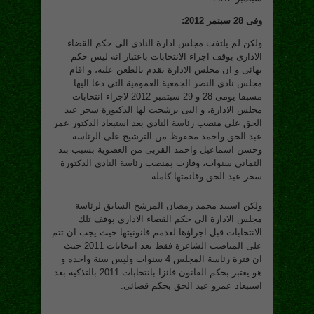
وفى 28 سبتمر 2012:
ولكن لم يلتفت مجلس ادارة النادى الى حكم القضاء
الادارى بوقف اجراء الانتخابات باعتبار انه ليس حكم
نهائى و ان مجلس الادارة تقدم بالطعن عليه، و اقام
مجلس نادى النصر الجمعية العمومية التى دعا اليها
مسبقا يومى 28 و 29 سبتمبر 2012 لاجراء انتخابات
مجلس الادارة، و التى ترشحت لها الدكتورة سحر عبد
الحق على منصب رئاسة النادى بعد استبعاد الدكتور عمر
عبد الحق واحمد محفوظ من الترشيح على الرئاسة
وحسن اسماعيل واحمد القربى من العضوية بسبب بند
الثمانى سنوات، وفازت بمنصب رئاسة النادى الدكتورة
سحر عبد الحق وقائمتها كاملة.
ولكن استند محمد رمضان المرشح السابق لرئاسة
مجلس الادارة الى حكم القضاء الادارى بوقف تلك
الانتخابات قبل اجراؤها لعدمم قانونيتها حيث يجب ان تتم
على المناصب الشاغرة فقط بعد انتخابات 2011 حيث
ان فترة رئاسة المجلس 4 سنوات وليس سنة واحده و
هو يعتبر بحكم القانون فائزا بانتخابات 2011 بالتذكية بعد
استبعاد عمرو عبد الحق بحكم قضائى.