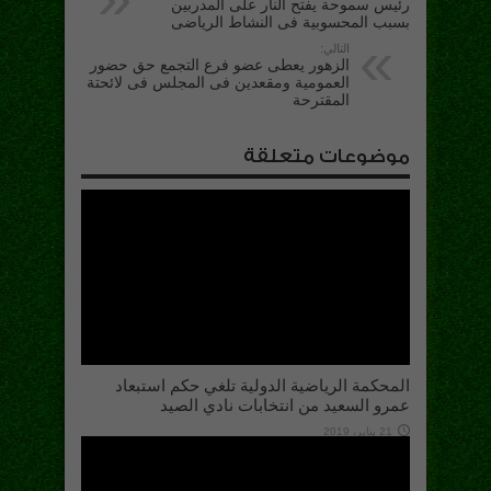
رئيس سموحة يفتح النار على المدربين
بسبب المحسوبية فى النشاط الرياضى
التالي:
الزهور يعطى عضو فرع التجمع حق حضور
العمومية ومقعدين فى المجلس فى لائحتة
المقترحة
موضوعات متعلقة
المحكمة الرياضية الدولية تلغي حكم استبعاد
عمرو السعيد من انتخابات نادي الصيد
21 يناير، 2019