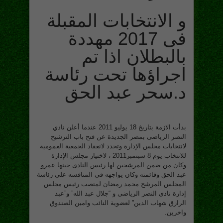
و الانتخابات المقبلة
فى 2017 مهددة
بالبطلان اذا تم
اجراؤها تحت رئاسة
د.سحر عبد الحق
بدأت الازمة بتاريخ 18 يوليو 2011 عندما أعلن نادي
النصر الرياضى بمصر الجديدة عن فتح باب الترشيح
لانتخابات مجلس الإدارة وتحدد لانعقاد الجمعية العمومية
للانتخاب يوم 8 سبتمبر2011 ، لاختيار مجلس الإدارة
وكان من ضمن المرشحين لها رئيس النادى حينها عمرو
عبد الحق وقائمته وكان يواجهه فى المنافسه على رئاسة
المجلس المرشح محمد رمضان لمنصب رئيس مجلس
إدارة نادى النصر الرياضى و “جلال عبد الله” و”عبد
الرازق شهاب الدين” لعضوية النائب وامين الصندوق
واخرين.