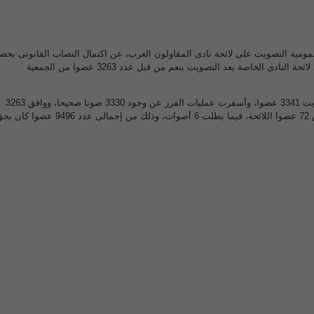
ومية التصويت على لائحة نادى المقاولون العرب، عن اكتمال النصاب القانونى بحض
اكثر من 3 الاف عضو،و اعتماد لائحة النادى الخاصة بعد التصويت بنعم من قبل عدد 3263 عضوا من الجمعية
وتواجد اليوم في عملية التصويت 3341 عضوا، وأسفرت عمليات الفرز عن وجود 3330 صوتا صحيحا، ووافق 3263
عضوا على لائحة النادى ورفض 72 عضوا اللائحة، فيما بطلت 6 أصوات، وذلك من إجمالى عدد 9496 عضوا ك