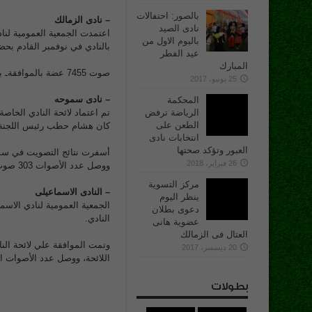
بالصور: احتفالات
– نادى الزمالك
نادى الصيد
باليوم الاول من
بالنادي في نوفمبر القادم بحضور 10139 
عيد الفطر
المبارك
صوت 7455 عضة بالموافقةـ بينما صوت 2409 برفض اللائحة، بينما وصل عدد أصوات الباطلة 275 صوت.
25 يونيو، 2017
– نادى سموحه
المحكمة
الرياضة ترفض
الطعن على
كان هشام حطب رئيس اللجنة ا
انتخابات نادى
العبور وتؤكد صحتها
26 فبراير، 2018
ووصل عدد الأصوات 303 صوت.
مركز التسوية
– النادى الاسماعيلى
ينظر اليوم
دعوى بطلان
النادي.
عضوية هانى
العتال فى الزمالك
20 ديسمبر، 2017
اللائحة، ووصل عدد الأصوات الباطلة 
بطولات