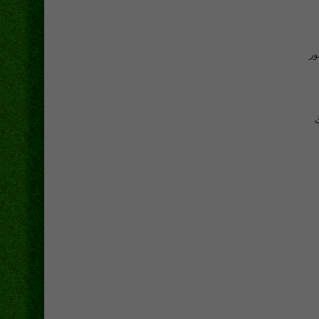
ور
ان يحق