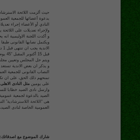
النادي أو الأعضاء إجراء تعديل
ولإجراء تعديلات على اللائحة يجب حضور 
و أكدت اللجنة الاوليمبية انه
ويكتمل نصابها القانونى طبقا ل
الا
ويتم حل المجلس وتعيين مجلس
و يذكر ان بعض الاندية تستعد 
النصاب القانونى للجمعية العمو
تمنحهم ذلك الحق، على ان تكون
على يومين
مثل النادى الاهلى
،
الصيد بالدعوة لجمعية عمومية 
هى “
اللائحة اللاسترشادية
العمومية الخاصة لنادى الصيد، 
شارك الموضوع مع اصدقائك: