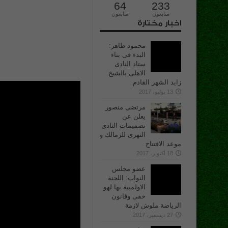
64
233
متابعون
متابعون
اخبار مختارة
محمود طاهر:
البدء فى بناء
ستاد النادى
الاهلى بالشيخ
زايد الشهر القادم
13 يوليو، 2017
مرتضى منصور
يعلن عن
تصميمات النادى
النهرى للزمالك و
موعد الافتتاح
18 أكتوبر، 2017
عضو مجلس
النواب: اللجنة
الاولمبية بها لهو
خفى وقانون
الرياضة ملوش لازمة
27 ديسمبر، 2017