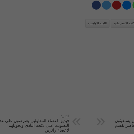
ائحة الاسترشادية
اللجنة الاوليمبية
التالي:
ل يستغيثون
فيديو: اعضاء المقاولين يعترضون على عد
حاضر بقسم
التصويت على لائحة النادى وتحويلهم
لاعضاء زائرين