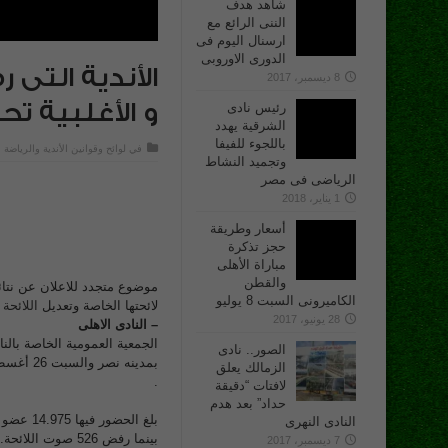
شاهد هدف
الننى الرائع مع
ارسنال اليوم فى
الدورى الاوروبى
الأندية التى ر
8 ديسمبر، 2017
و الأغلبية ت
رئيس نادى
الشرقية يهدد
باللجوء للفيفا
في
لوائح وقوانين الأندية والرياضة
وتجميد النشاط
الرياضى فى مصر
1 يناير، 2018
أسعار وطريقة
حجز تذكرة
مباراة الأهلى
والقطن
موضوع متجدد للاعلان عن نتائج
الكاميرونى السبت 8 يوليو
لائحتها الخاصة وتعديل
اللائحة
28 يونيو، 2017
– النادى الاهلى
الصور.. نادى
بمدينه 
الزمالك يعلق
.
لافتات “دقيقة
حداد” بعد هدم
النادى النهرى
بينما رفض 526 صوت اللائحة.
7 ديسمبر، 2017