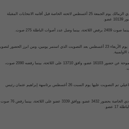
اعتمدت الجمعية العمومية لنادي الزمالك يوم الجمعة 25 أغسطس لائحته الخاصة قبل أقامه الانتخابات المقبلة
عضو.
تم اعتماد لائحة النادي الخاصة يوم الأربعاء 23 أغسطس بعد التصويت الذي استمر يومين، ومن ابرز الحضور لتص
لاولمبية.
أسفرت نتائج التصويت في سموحة عن حضور 16103 عضو، وافق 13710 على اللائحة، بينما رفضه 2090 صوت،
الجمعية العمومية لنادي الاسماعيلي تم التصويت عليها يوم السبت 26 أغسطس برئاسهة إبراهيم عثمان رئيس
وتمت الموافقة علي لائحة النادي الخاصة بحضور 3432 عضو، ووافق 3339 عضو على اللائحة، بينما رفض 76 صوت
17 عضو.