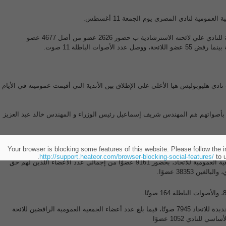
لعمومية لنادي المصري يوم الجمعة 11 أغسطس.
 لائحته الاسترشادية ب حضور 2626 عضو من أصل 4677 عضو
دي هليوبوليس هيا الأعلى على الإطلاق بين الأندية التي أقيمت عموميته في الأيام
 بأصواتهم هم المهندس شريف إسماعيل رئيس الوزراء و المهندس خالد عبد العزيز
ة.
Your browser is blocking some features of this website. Please follow the i
http://support.heateor.com/browser-blocking-social-features/
to u
اكتمال النصاب القانونى للجمعية العمومية للاتحاد، بحضور 9161 عضوًا من إجمالي عدد الأعضاء اللذين لهم حق
ن 38353 عضوًا.
ووافق على اللائحة الخاصة الجديدة للاتحاد 7945 صوتًا، فيما بلغ عدد أعضاء الجمعية العمومية الرافضين للائحة
للنادي 1052 عضوًا