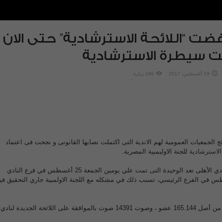
فضت “اللائحة الاسترشادية” حتى الان .
حت سيطرة الاسترشادية
29 أغسطس، 2017
186 زيارة
 الجمعيات العمومية لهم الاندية التى اكتملت نصابها القانونى و نجحت فى اعتماد
 الاسترشادية
للجنة الاوليمبية المصرية.
الجمعية العمومية الخاصة بالنادي الأهلى تعد الوحيدة التى تمت علي يومين الجمعة 25 أغسطس في فرع النادي
نصر والسبت 26 أغسطس في الفرع الرئيسي، تسبب ذلك في مشكله مع اللجنة الاولمبية جاري التحقيق في
بلغ الحضور فيها 14.975 عضو من أصل 165.144 عضو ، وصوت 14391 صوت بالموافقة على اللائحة الجديدة لنادي