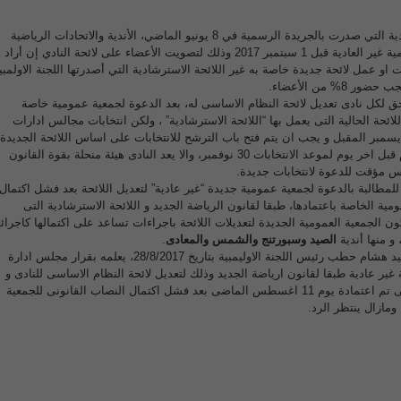
حيث ألزمت اللائحة الاسترشادية التي صدرت بالجريدة الرسمية في 8 يونيو الماضي، الأندية والاتحادات الرياضية
بدعوة أعضائها للجمعية العمومية غير العادية قبل 1 سبتمبر 2017 وذلك لتصويت الأعضاء على لائحة النادي إن أراد
ات او عمل لائحة جديدة خاصة به غير اللائحة الاسترشادية التي أصدرتها اللجنة الاولمبي
8% من الأعضاء.
 يحق لكل نادى تعديل لائحة النظام الاساسى له، بعد الدعوة لجمعية عمومية خاصة
لائحة الحالية التى يعمل بها “اللائحة الاسترشادية” ، ولكن انتخابات مجالس ادارات
ندية يجب ان تنتهى قبل 1 ديسمبر المقبل و يجب ان يتم فتح باب الترشح للانتخابات على اساس اللائحة الجديدة
قبل 15 أكتوبر المقبل “45 يوم قبل اخر يوم لموعد الانتخابات 30 نوفمبر، والا يعد النادى هيئة منحلة بقوة القانون
 مؤقت للدعوة لانتخابات جديدة.
للمطالبة بالدعوة لجمعية عمومية جديدة “غير عادية” لتعديل اللائحة بعد فشل اكتمال
مية الخاصة باعتمادها، طبقا لقانون الرياضة الجديد و اللائحة الاسترشادية التى
 الجمعية العمومية الجديدة لتعديلات اللائحة باجراءات تساعد على اكتمالها كاجرائه
 و منها أندية
الصيد وسبورتنج والشمس والمعادى
.
وارسل نادى الصيد خطابا للسيد هشام حطب رئيس اللجنة الاوليمبية بتاريخ 28/8/2017، يعلمه بقرار مجلس ادارة
غير عادية طبقا لقانون ارياضة الجديد وذلك لتعديل لائحة النظام الاساسى للنادى و
” التى تم اعتمادة يوم 11 اغسطس الماضى بعد فشل اكتمال النصاب القانونى للجمعية
ومازال ينتظر الرد.