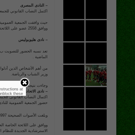
– النادى المصرى
اكتمل النصاب القانوني للجمعية ا
حيث وافقت الجمعية العمومية للنادي علي
ووافق 2558 عضو على اللائحة بينما رفض 55 عضو اللائحة، ووصل عدد الأصوات الباطلة 11 صوت.
– نادى هليوبوليس
تعد نسبه الحضور للتصويت ب نا
الماضية .
من أهم الأشخاص الذين أدلوا
وزير الشباب والرياضة.
وجاءت نتيجة التصويت بحضور 17329 عضو، ووافق 17273 على اللائحة، بينما رفض 42 عضو اللائح
nstructions at
– نادى الاتحاد السكندرى:
nblock these.
حضور الجمعية العمومية للنادي، والبالغي
وبلغت الأصوات الصحيحة 8997، والأصوات الباطلة 164 صوتًا.
الاسترشادية الجديدة للنظام الأساسي 