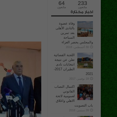
64
233
متابعون
متابعون
اخبار مختارة
وفاة عضوة
بالنادى الأهلى
بعد تمرين
السباحة
والمجلس يحضر العزاء
30 أغسطس، 2018
اللجنة القضائية
تعلن عن نتيجة
انتخابات نادى
الطيران 2017-
2021
18 نوفمبر، 2017
اكتمال النصاب
القانوني
لعمومية لائحة
الاهلي واغلاق
باب التصويت
28 سبتمبر، 2018