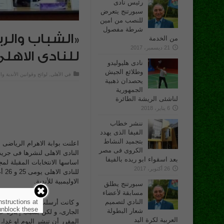
رئيس نادى
سبورتنج يتعرض
للنصب من امين
شرطة مفصول
«الشباب والري
من الخدمة
21 ديسمبر، 2017
للنادى الاهلى
نادى هليوليدو
وطلائع الجيش
في
الأهلى
,
لوائح وقوانين الأندية وا
يحصدان ذهبية
الجمهورية
لناشئى الريشة الطائرة
6 يناير، 2018
ننشر خطاب
الفيفا الذى يهدد
بتجميد النشاط
اعلنت بوابة الاهرام الرياضى ا
الكروى فى مصر
النادى الاهلى لنشرها فى جريد
بعد اسقواء ابو ريده بالفيفا
اساسها الانتخابات المقبلة لمج
26 أكتوبر، 2017
للن
الاوليمبية للأندية.
سبورتنج يطلق
مسابقة لأعضاء
النادي لتصميم
nstructions at
و كانت أرسلت اللجنة الاوليمبي
nblock these.
شعار البطولة
الجارى، و لكن بسبب إجازة عي
العربية لكرة اليد
المقرر أن تنشر اليوم او غدا، 