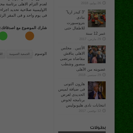
26 يوليو، 2018
الاوليمبية صلاحية تحديد اجرا
“3 كيدز اريا”
فى يوم واحد و فى المقر الرئ
بنادى
بتروسبورت
شارك الموضوع مع اصدقائك:
للاطفال حتى
عمر 12 سنة
29 مارس، 2017
الأثنين.. مجلس
الاهلى يناقش
الوسوم :
الجمعية العمومية
الل
مقاضاه مرتضى
منصور وشطب
عضويته من الأهلى
29 سبتمبر، 2018
هارون التونى
فى ضيافة لميس
الحديدى لعرض
برنامجه لخوض
انتخابات نادى هليوبوليس
12 نوفمبر، 2017
بطولات