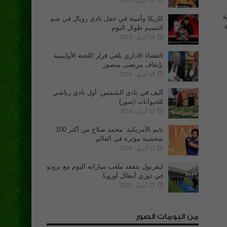
18 أبريل، 2019
ة
كاريكا وأمينة في حفل نادي رويال في شم
.
النسيم طوال اليوم
18 أبريل، 2019
القضاء الاداري يلغي قرار اللجنة الأولمبية
بإيقاف مرتضى منصور
18 أبريل، 2019
أليف في نادي الشمس: أول نادي رياضي
للحيوانات (صور)
17 أبريل، 2019
تايم الأمريكية: محمد صلاح من أكثر 100
شخصية مؤثرة في العالم
17 أبريل، 2019
ليفربول يتفقد ملعب مباراته اليوم مع بروتو
في دوري أبطال أوروبا
17 أبريل، 2019
من البومات الصور