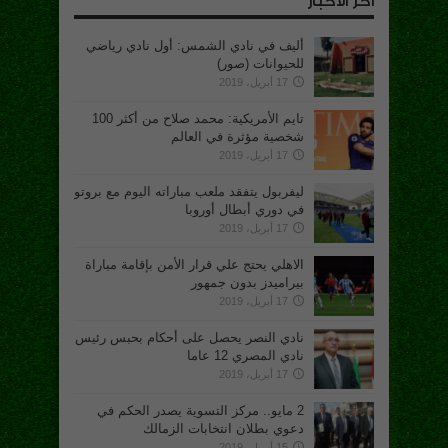
أخر الاخبار
أليف في نادي الشمس: أول نادي رياضي
للحيوانات (صور)
17 أبريل، 2019
تايم الأمريكية: محمد صلاح من أكثر 100
شخصية مؤثرة في العالم
17 أبريل، 2019
ليفربول يتفقد ملعب مباراته اليوم مع بروتو
في دوري أبطال أوروبا
17 أبريل، 2019
الاهلي يحتج علي قرار الأمن بإقامة مباراة
بيراميدز بدون جمهور
17 أبريل، 2019
نادي النصر يحصل على أحكام بحبس رئيس
نادي المصري 12 عاما
17 أبريل، 2019
2 مايو.. مركز التسوية يصدر الحكم في
دعوي بطلان انتخابات الزمالك
15 أبريل، 2019