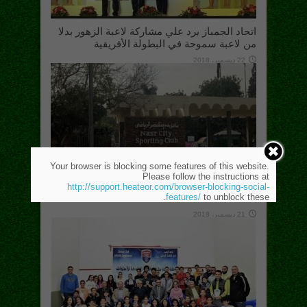
اتحاد الجمباز يرد علي مشاركة لاعبة الزهور بدلا
من لاعبة سموحة في البطولة الأفريقية
22 ديسمبر، 2018
Your browser is blocking some features of this website.
Please follow the instructions at
نادي مدينة نصر صحراء جرداء لا حمامات فيها ولا
http://support.heateor.com/browser-blocking-social-
features/
to unblock these.
ماء
21 ديسمبر، 2018