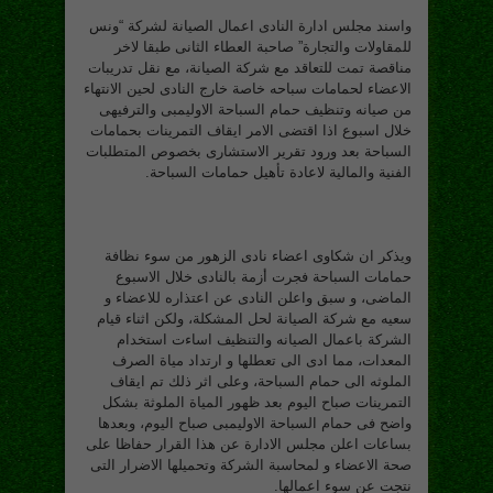
واسند مجلس ادارة النادى اعمال الصيانة لشركة “ونس
للمقاولات والتجارة” صاحبة العطاء الثانى طبقا لاخر
مناقصة تمت للتعاقد مع شركة الصيانة، مع نقل تدريبات
الاعضاء لحمامات سباحه خاصة خارج النادى لحين الانتهاء
من صيانه وتنظيف حمام السباحة الاوليمبى والترفيهى
خلال اسبوع اذا اقتضى الامر ايقاف التمرينات بحمامات
السباحة بعد ورود تقرير الاستشارى بخصوص المتطلبات
الفنية والمالية لاعادة تأهيل حمامات السباحة.
ويذكر ان شكاوى اعضاء نادى الزهور من سوء نظافة
حمامات السباحة فجرت أزمة بالنادى خلال الاسبوع
الماضى، و سبق واعلن النادى عن اعتذاره للاعضاء و
سعيه مع شركة الصيانة لحل المشكلة، ولكن اثناء قيام
الشركة باعمال الصيانه والتنظيف اساءت استخدام
المعدات، مما ادى الى تعطلها و ارتداد مياة الصرف
الملوثه الى حمام السباحة، وعلى اثر ذلك تم ايقاف
التمرينات صباح اليوم بعد ظهور المياة الملوثة بشكل
واضح فى حمام السباحة الاوليمبى صباح اليوم، وبعدها
بساعات اعلن مجلس الادارة عن هذا القرار حفاظا على
صحة الاعضاء و لمحاسبة الشركة وتحميلها الاضرار التى
نتجت عن سوء اعمالها.