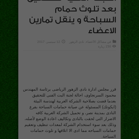
بعد تلوث حمام
السباحة و ينقل تمارين
الاعضاء
في
مشاكل الأعضاء
,
نادى الزهور
12 سبتمبر، 2017
150 زيارة
قرر مجلس ادارة نادى الزهور الرياضى برئاسة المهندس
محمود السرنجاوى، احالة لجنة البت الفنى للتحقيق
بعدما قضت بصلاحية الشركة العربية لهندسة البيئة
(ايكوتك) المسئولة عن صيانة حمامات السباحة بفرع
النادى بمدينة نصر، و تحميل الشركة العربية كافه
الاضرار التى لحقت بالنادى وتكاليف اعادة الوضع لأصله،
وذلك بعد سوء استخدام الشركة لمعدات تنظيف وتعقيم
حمامات السباحه مما ادى الا اتلافها و تلوث حمامات
السباحة.