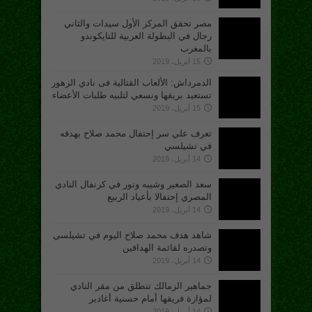
مصر تحقق المركز الأول سيدات والثاني
رجال في البطولة العربية للتايكوندو
بالمغرب
15 أبريل، 2019
الدمرداش: الألعاب القتالية فى نادي الزهور
تستعيد بريقها ونسعي لتلبيه طلبات الأعضاء
15 أبريل، 2019
تعرف علي سر إحتفال محمد صلاح بهدفه
في تشيلسي
14 أبريل، 2019
سعد الصغير وشيبه ونور في كرنفال النادي
المصري إحتفالا بأعياد الربيع
14 أبريل، 2019
شاهد هدف محمد صلاح اليوم في تشيلسي
وتصدره لقائمة الهدافين
14 أبريل، 2019
جماهير الزمالك تنطلق من مقر النادي
لمؤازة فريقها أمام حسنية أغادير
14 أبريل، 2019