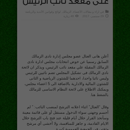
على مقعد نائب الرئيس
في
اراء و مقالات الأعضاء
,
الزمالك
,
لوائح وقوانين الأندية والرياضة
29 سبتمبر، 2017
46 زيارة
أعلن هانى العتال عضو مجلس إدارة نادى الزمالك
السابق رسميا عن خوض انتخابات مجلس ادارة نادى
الزمالك المقبلة علي مقعد نائب الرئيس، ويذكر ان لائحة
نادى الزمالك فى تشكيل المجلس تضم نائبين للرئيس
وليس نائبا واحدا، احدهما للشئون الرياضية و الثانى
للشئون المالية والادارية بالاضافة الى 5 اعضاء مجلس،
ويمكنك الاطلاع على لائحة النظام الاساسى للزمالك
بالضغط هنا
.
وقال “العتال” اثناء اعلانه الترشح لمنصب النائب: ” لم
أحسم وجهتى سواء الدخول مستقل أو على قائمة معينة
وسأتخذ القرار خلال أيام قليلة عند فتح باب الترشح خلال
الايام القادمة، و جاهز للمنافسة، ولا أخشى أي مرشح
وثقتي في الجمعية العمومية كبيرة.