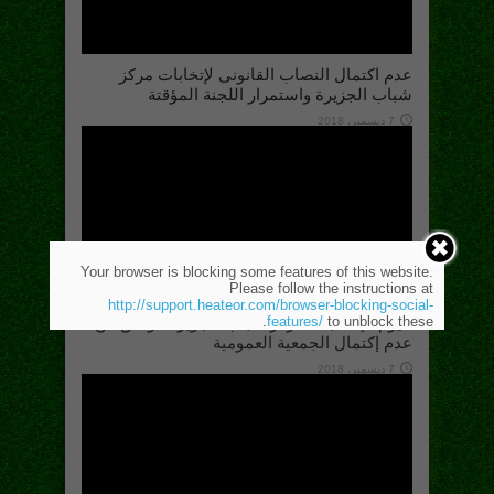
عدم اكتمال النصاب القانونى لإتخابات مركز
شباب الجزيرة واستمرار اللجنة المؤقتة
7 ديسمبر، 2018
Your browser is blocking some features of this website.
Please follow the instructions at
http://support.heateor.com/browser-blocking-social-
اليوم.. إنتخابات مركز شباب الجزيرة.. وقلق من
features/
to unblock these.
عدم إكتمال الجمعية العمومية
7 ديسمبر، 2018