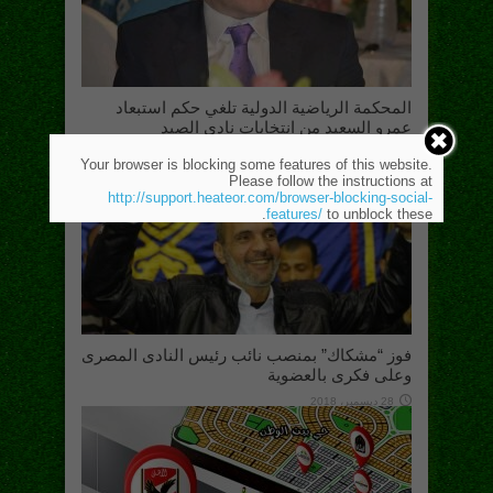
المحكمة الرياضية الدولية تلغي حكم استبعاد
عمرو السعيد من انتخابات نادي الصيد
21 يناير، 2019
Your browser is blocking some features of this website.
Please follow the instructions at
http://support.heateor.com/browser-blocking-social-
features/
to unblock these.
فوز “مشكاك” بمنصب نائب رئيس النادى المصرى
وعلى فكرى بالعضوية
28 ديسمبر، 2018