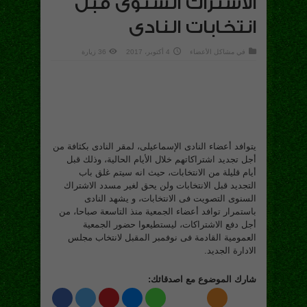
الاشتراك السنوى قبل
انتخابات النادى
في
مشاكل الأعضاء
4 أكتوبر، 2017
36 زيارة
يتوافد أعضاء النادى الإسماعيلى، لمقر النادى بكثافة من
أجل تجديد اشتراكاتهم خلال الأيام الحالية، وذلك قبل
أيام قليلة من الانتخابات، حيث انه سيتم غلق باب
التجديد قبل الانتخابات ولن يحق لغير مسدد الاشتراك
السنوى التصويت فى الانتخابات، و يشهد النادى
باستمرار توافد أعضاء الجمعية منذ التاسعة صباحا، من
أجل دفع الاشتراكات، ليستطيعوا حضور الجمعية
العمومية القادمة فى نوفمبر المقبل لانتخاب مجلس
الادارة الجديد.
شارك الموضوع مع اصدقائك: