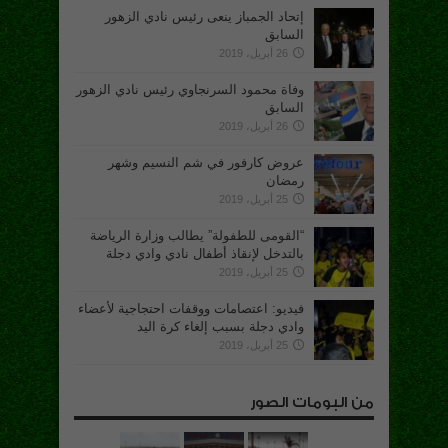
إتحاد الجمباز ينعى رئيس نادي الزهور
السابق
26 أبريل، 2019
وفاة محمود السرنجاوي رئيس نادي الزهور
السابق
26 أبريل، 2019
عروض كارفور في شم النسيم وشهر
رمضان
25 أبريل، 2019
“القومى للطفولة” يطالب وزارة الرياضة
بالتدخل لإنقاذ أطفال نادي وادي دجلة
25 أبريل، 2019
فيديو: اعتصامات ووقفات احتجاجية لأعضاء
وادي دجلة بسبب إلغاء كرة اليد
25 أبريل، 2019
من البومات الصور