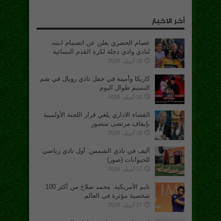
أخر الاخبار
عصام الحضري يعلن عن انضمام ابنته
لنادي وادي دجلة لكرة القدم النسائية
18 أبريل، 2019
كاريكا وأمينة في حفل نادي رويال في شم
النسيم طوال اليوم
18 أبريل، 2019
القضاء الاداري يلغي قرار اللجنة الأولمبية
بإيقاف مرتضى منصور
18 أبريل، 2019
أليف في نادي الشمس: أول نادي رياضي
للحيوانات (صور)
17 أبريل، 2019
تايم الأمريكية: محمد صلاح من أكثر 100
شخصية مؤثرة في العالم
17 أبريل، 2019