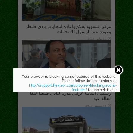
مركز التسوية يحكم باعاده انتخابات نادى طنطا
وعودة عبد الرسول للانتخابات
10 يناير، 2018
Your browser is blocking some features of this website.
Please follow the instructions at
http://support.heateor.com/browser-blocking-social-
features/
to unblock these.
رسميا.. أسامة عرابي مدربا لنادى طنطا خلفًا
لخالد عيد
3 ديسمبر، 2017