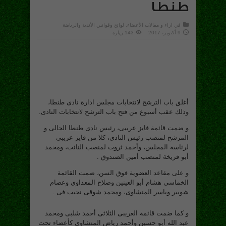
طنطا
في
اراء و مقالات الأعضاء
,
لوائح وقوانين الأندية والرياضة
9 أكتوبر، 2017
143 زيارة
أغلق باب الترشح لانتخابات مجلس ادارة نادى طنطا،
وذلك عقب أسبوع من فتح باب الترشح لانتخابات النادى.
و ضمت قائمة فايز عريبى، رئيس نادى طنطا الحالى و
المرشح لمنصب رئيس النادى، كلا من فايز عريبى
لرئاسة المجلس، وأحمد ثروت لمنصب النائب، ومحمد
أبو فريخة لمنصب أمين الصندوق .
و على مقاعد العضوية فوق السن، ضمت القائمة
الخماسى هشام أبو العينين وصلاح المعداوى وعصام
شوبير وياسر المنشاوى، ومحمد شوقى نجيب فى .
و كما ضمت قائمة العريبى الثلاثى أحمد شلبى ومحمد
عبد الله أبو حسين وأحمد رياض المنشاوى كأعضاء تحت