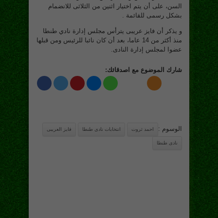
السن، على أن يتم اختيار اثنين من الثلاثى للانضمام
بشكل رسمى للقائمة .
و يذكر أن فايز عريبى يترأس مجلس إدارة نادي طنطا
منذ أكثر من 14 عاما، بعد أن كان نائبا للرئيس ومن قبلها
عضوا لمجلس إدارة النادى.
شارك الموضوع مع اصدقائك:
الوسوم :
احمد ثروت
انتخابات نادى طنطا
فايز العريبى
نادى طنطا