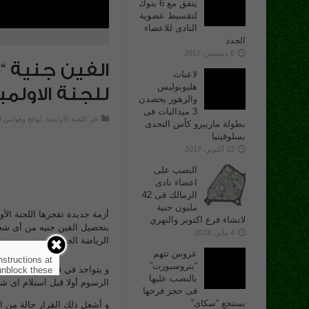
يتفق مع 6 بنوك
لتقسيط عضوية
النادى للاعضاء
الجدد
6 ديسمبر، 2017
الفين جنية “
لاعبات
هليوبوليس
للجنة الاولمب
والزهور يحصدن
3 ميداليات فى
في
اللجنة الاولمبية
,
لوائح وقوانين ا
بطولة ماريبرو كأس التحدى
بسلوفينيا
23 أكتوبر، 2017
النصب على
اعضاء نادى
الزمالك فى 42
مليون جنية
أزمة جديدة تفجرها اللجنة ا
لانشاء فرع اكتوبر والنهري
بتحصيل الفين جنيه من أى شخص
4 يناير، 2018
الرياضة الجديد.
عروس تتهم
nstructions at
“بتروسبورت”
و يتواجد في قاعة اللجنة الأو
nblock these.
بالنصب عليها
الرسوم أولا قبل استلام اى 
فى حجز فرحها
بمنتجع “سكاى”
و أشعل ذلك القرار حالة من 