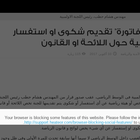
مهندس هشام حطب، رئيس اللجنة الاولمبية
فاتورة” تقديم شكوى او استفسار
ية حول اللائحة او القانون
لأندية والرياضة
10 أكتوبر، 2017
115 زيارة
لأولمبية فى الوسط الرياضى، عقب صدور قرار من المهندس هشام حطب رئيس اللجنة
 أو هيئة رياضية عن أى استفسار أو شكوى يتم تقديمها للجنة تخص اللائحة أو قان
Your browser is blocking some features of this website. Please follow the i
لمبية باستاد القاهرة، مندوب مالى وآخر قانونى وثالث من السكرتارية من أجل تحصيل
http://support.heateor.com/browser-blocking-social-features/
to u
شكوى او إستفسار عن أي شىء يخص لوائح و قانون الرياضة.
الغضب داخل الوسط الرياضى لا سيما أنها سابقة تحدث للمرة الأولى وفى ظل وجود