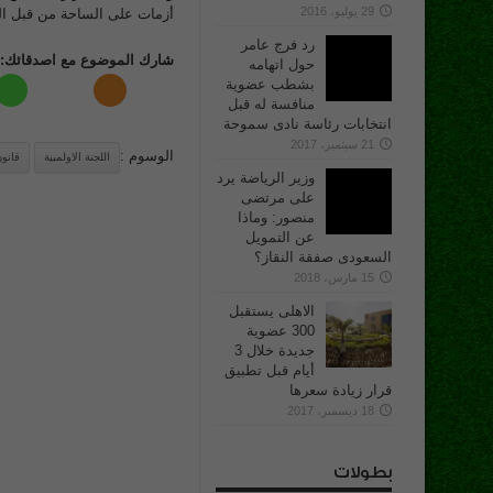
29 يوليو، 2016
أزمات على الساحة من قبل اللج
رد فرج عامر
شارك الموضوع مع اصدقائك:
حول اتهامه
بشطب عضوية
منافسة له قبل
انتخابات رئاسة نادى سموحة
21 سبتمبر، 2017
الوسوم :
اللجنة الاولمبية
قانون
وزير الرياضة يرد
على مرتضى
منصور: وماذا
عن التمويل
السعودى صفقة النقاز؟
15 مارس، 2018
الاهلى يستقبل
300 عضوية
جديدة خلال 3
أيام قبل تطبيق
قرار زيادة سعرها
18 ديسمبر، 2017
بطولات