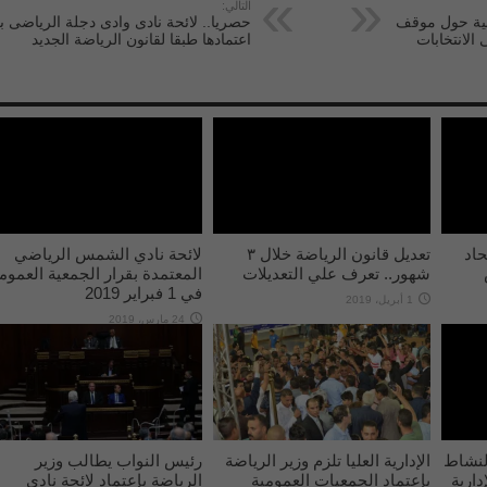
التالي:
مبية حول موقف
حصريا.. لائحة نادى وادى دجلة الرياضى ب
الانتخابات
اعتمادها طبقا لقانون الرياضة الجديد
اد
تعديل قانون الرياضة خلال ٣
لائحة نادي الشمس الرياضي
شهور.. تعرف علي التعديلات
المعتمدة بقرار الجمعية العموم
في 1 فبراير 2019
1 أبريل، 2019
24 مارس، 2019
لنشاط
الإدارية العليا تلزم وزير الرياضة
رئيس النواب يطالب وزير
دارية
بإعتماد الجمعيات العمومية
الرياضة بإعتماد لائحة نادي