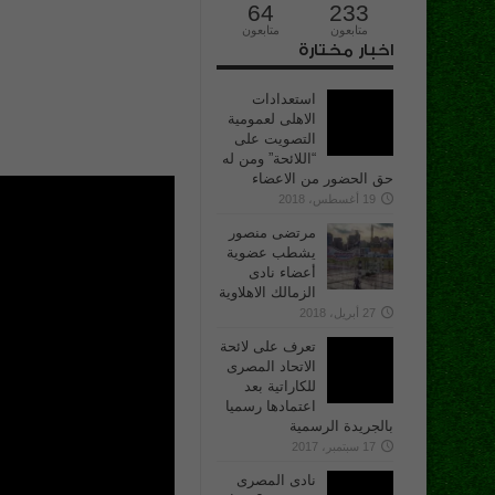
64
233
متابعون
متابعون
اخبار مختارة
استعدادات
الاهلى لعمومية
التصويت على
“اللائحة” ومن له
حق الحضور من الاعضاء
19 أغسطس، 2018
مرتضى منصور
يشطب عضوية
أعضاء نادى
الزمالك الاهلاوية
27 أبريل، 2018
تعرف على لائحة
الاتحاد المصرى
للكاراتية بعد
اعتمادها رسميا
بالجريدة الرسمية
17 سبتمبر، 2017
نادى المصرى