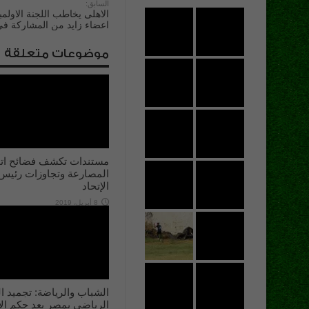
السابق:
الاهلى يخاطب اللجنة الاول
اعضاء زايد من المشاركة فى 
موضوعات متعلقة
مستندات تكشف فضائح اتح
المصارعة وتجاوزات رئيس
الإتحاد
8 أبريل، 2019
الشباب والرياضة: تجميد ا
الرياضي بمصر بعد حكم الإ