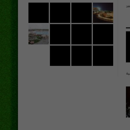
عد
ية