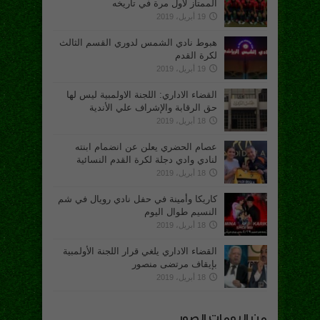
الممتاز لأول مرة في تاريخه
19 أبريل، 2019
هبوط نادي الشمس لدوري القسم الثالث
لكرة القدم
19 أبريل، 2019
القضاء الاداري: اللجنة الاولمبية ليس لها
حق الرقابة والإشراف علي الأندية
18 أبريل، 2019
عصام الحضري يعلن عن انضمام ابنته
لنادي وادي دجلة لكرة القدم النسائية
18 أبريل، 2019
كاريكا وأمينة في حفل نادي رويال في شم
النسيم طوال اليوم
18 أبريل، 2019
القضاء الاداري يلغي قرار اللجنة الأولمبية
بإيقاف مرتضى منصور
18 أبريل، 2019
من البومات الصور