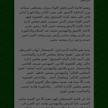
وتضم قائمة السرنجاوى اللواء مروان مصطفى مساعد
وزير الداخلية الأسبق على نصب النائب والدكتورة أمانى
فاخر على مقعد أمانة الصندوق، وفى العضوية فوق
السن اللواء صفى الدين بسيونى عضو مجلس إدارة
اتحاد الكرة الأسبق ومحمد حسن البنا، رئيس تحرير
الأخبار الأسبق والمهندس محمد عبد السلام والدكتورة
مى فارس ووليد سامى وأيمن بيرم وتحت السن حنين
حمدى وعمر ترك ومحمد محيي.
بينما تضم قائمة الدمرداش، المستشار ايهاب الشريطى
نائبا للرئيس “عضوا سابقا بمجلس الادارة، والمحاسب
على أحمد عادل لأمانة الصندوق “عضو مجلس ادارة
حالى” وفى العضوية كلا من: المهندس شريف العاصى
والمستشار عمرو طاحون والمهندس احمد اسامة “عضو
المجلس الحالى” والمهندس محسن عاطف “عضو
المجلس الحالى” وشاهيناز أحمد .. وثلاثة فى العضوية
تحت 35 سنة هم: محمد مطيع بطل الجودو الدولى
وعضو مجلس الإدارة الحالى .. والدكتورة هادية حسنى
والمحاسب مؤمن فوزى.
أما عن قائمة المستقلين فهى تضم كلا من العميد سامى
الشبينى نائبا للرئيس والمهندس محمد عبد العزيز فى
أمانة الصندوق وفى العضوية المحاسب محمد كمال