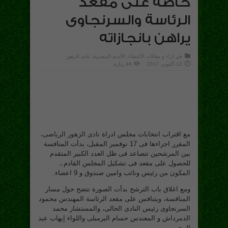
خاصة على مقعد
الرئاسة والسرنجاوى
يراهن بانجازاته
في
اراء و مقالات الأعضاء
,
الأندية المصرية
,
نادى الزهور
13 أكتوبر، 2017
46 زيارة
مع اقتراب انتخابات مجلس ادراة
نادى الزهور الرياضى
،
المقرر اجراءها فى 17 نوفمبر المقبل، بدأت المنافسة
بين المرشحين تتصاعد فى ظل العدد الكبير المتقدم
للحصول على مقعد فى تشكيل المجلس القادم.،
المكون من رئيس ونائب وامين صندوق و 9 اعضاء.
ومع اغلاق باب الترشح بدأت الصورة تتضح حول مسار
المنافسة، ويتنافس على مقعد الرئاسة المهندس محمود
السرنجاوى رئيس النادى الحالى، والمستشار محمد
الدمرداش و المعندس حسام البرمبلى واللواء إيهاب عبد
الرحمن.