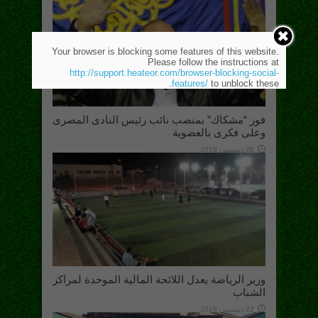
Your browser is blocking some features of this website.
Please follow the instructions at
http://support.heateor.com/browser-blocking-social-
features/
to unblock these.
فوز “مشكاك” بمنصب نائب رئيس النادى المصرى
وعلى فكرى بالعضوية
28 ديسمبر، 2018
وزير الرياضة يعدل اللائحة المالية الموحدة لمراكز
الشباب
22 ديسمبر، 2018