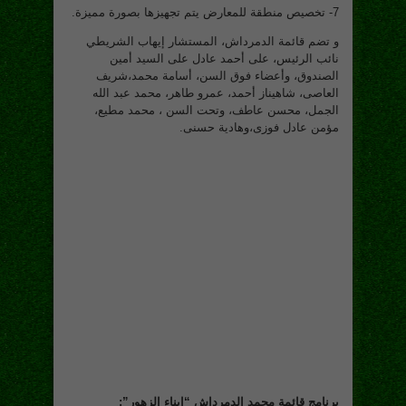
7- تخصیص منطقة للمعارض یتم تجهیزها بصورة مميزة.
و تضم قائمة الدمرداش، المستشار إيهاب الشريطي
نائب الرئيس، على أحمد عادل على السيد أمين
الصندوق، وأعضاء فوق السن، أسامة محمد،شريف
العاصى، شاهيناز أحمد، عمرو طاهر، محمد عبد الله
الجمل، محسن عاطف، وتحت السن ، محمد مطيع،
مؤمن عادل فوزى،وهادية حسنى.
برنامج قائمة محمد الدمرداش “ابناء الزهور”: