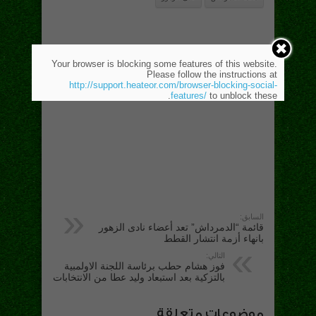
Your browser is blocking some features of this website.
Please follow the instructions at
http://support.heateor.com/browser-blocking-social-
features/
to unblock these.
السابق:
قائمة “الدمرداش” تعد أعضاء نادى الزهور
بانهاء أزمة انتشار القطط
التالي:
فوز هشام حطب برئاسة اللجنة الاولمبية
بالتزكية بعد استبعاد وليد عطا من الانتخابات
موضوعات متعلقة