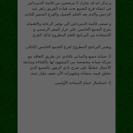
و يذكر انه قد شارك 5 مرشحين من قائمة الدمرداش
فى انشاء فرع التجمع تحت قيادة الفريق زاهر عبد
الرحمن والذى يعد الحلم الجميل والفرع المتميز للنادى.
و تسعى قائمة الدمرداش الي توفير الرعاية والاهتمام
بفرع التجمع الخامس علي غرار المقر الرئيسى و
الاستفادة من البرنامج العام المطروح لذلك الفرع.
ويعتبر البرنامج المطروح لفرع التجمع الخامس كالتالى:
1- صيانة جميع والمباني بالنادي عن طریق التعاقد مع
شركة صیانة متخصصة من المشهود لها بالكفاءة وسابقة
الأعمال حفاظًا على صرح نادي الزهور بالتجمع الذي
تتجاوز قیمة منشأته وتجهیزاته الآن نصف ملیار جنیه.
2- استكمال حمام السباحة الأولمبي.