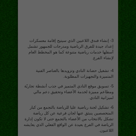
3- إنشاء فندق اللاعبین الذي سیتیح إقامة معسكرات
إعداد جیدة للفرق الریاضیة ومدرجات للجمهور تشمل
أسفلها خدمات ریاضیة متنوعة كما هو المخطط العام
لإنشاء الفرع.
4- تشغیل حضانة النادي وتزویدها بالعناصر الفنیة
المتمیزة والتجهیزات المطلوبة.
5- تسویق موقع النادي المتمیز في جذب أنشطة تجاریّة
ومطاعم ممیزة لخدمة الأعضاء وتحقیق دعم مالي
لمیزانیة النادي.
6- تشكیل لجنة ریاضیة علیا للریاضة بالتجمع من كبار
المتخصصین ینبثق عنها لجان فرعیة عن كل ریاضة
تشكل بالانتخاب من الأعضاء بالتجمع حتى لا تكون إدارة
الریاضة في الفرع بعیدة عن الواقع الفعلي الذي یعایشه
اللاعبون.