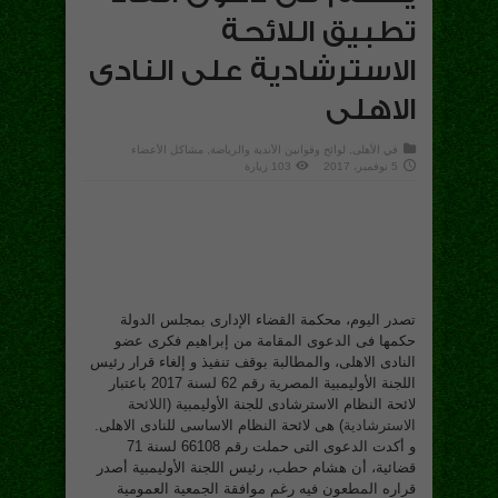
تطبيق اللائحة
الاسترشادية على النادى
الاهلى
في
الأهلى
,
لوائح وقوانين الأندية والرياضة
,
مشاكل الأعضاء
5 نوفمبر، 2017
103 زيارة
تصدر اليوم، محكمة القضاء الإدارى بمجلس الدولة
حكمها فى الدعوى المقامة من إبراهيم فكرى عضو
النادى الاهلى، والمطالبة بوقف تنفيذ و إلغاء قرار رئيس
اللجنة الأوليمبية المصرية رقم 62 لسنة 2017 باعتبار
لائحة النظام الاسترشادى للجنة الأوليمبية (
اللائحة
الاسترشادية
) هى لائحة النظام الاساسى للنادى الاهلى.
و أكدت الدعوى التى حملت رقم 66108 لسنة 71
قضائية، أن هشام حطب، رئيس اللجنة الأوليمبية أصدر
قراره المطعون فيه رغم موافقة الجمعية العمومية