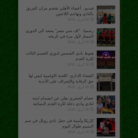
فيديو.. أعضاء الأهلي تقتحم مران الفريق
بالنادي وتهاجم اللاعبين
20 أبريل، 2019
رسميا.. “اف سي مصر” يصعد الي الدوري
الممتاز لأول مرة في تاريخه
19 أبريل، 2019
هبوط نادي الشمس لدوري القسم الثالث
لكرة القدم
19 أبريل، 2019
القضاء الاداري: اللجنة الاولمبية ليس لها
حق الرقابة والإشراف علي الأندية
18 أبريل، 2019
عصام الحضري يعلن عن انضمام ابنته
لنادي وادي دجلة لكرة القدم النسائية
18 أبريل، 2019
كاريكا وأمينة في حفل نادي رويال في شم
النسيم طوال اليوم
18 أبريل، 2019